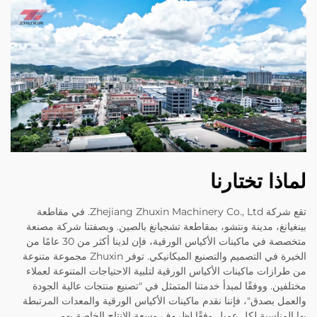
لماذا تختارنا
تقع شركة Zhejiang Zhuxin Machinery Co., Ltd. في مقاطعة
بينغيانغ، مدينة ونتشو، بمقاطعة تشجيانغ بالصين. وبصفتنا شركة مصنعة
متخصصة في ماكينات الأكياس الورقية، فإن لدينا أكثر من 30 عامًا من
الخبرة في التصميم والتصنيع الميكانيكي. توفر Zhuxin مجموعة متنوعة
من طرازات ماكينات الأكياس الورقية لتلبية الاحتياجات المتنوعة لعملاء
مختلفين. ووفقًا لمبدأ خدمتنا المتمثل في "تصنيع منتجات عالية الجودة
والعمل بصدق"، فإننا نقدم ماكينات الأكياس الورقية والمعدات المرتبطة
بها المناسبة لكل عميل وفقًا لظروف وسعة الإنتاج الخاصة بهم.