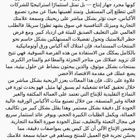
كونها مجرد جهاز إنتاج — بل تمثل استثمارًا استراتيجيًا للشركات
التي تتطلع إلى المستقبل. وتمتد أهميتها بعيدًا عن مجرد تصنيع
الأكياس، حيث تؤثر بشكل مباشر على ربحيتك وسمعة علامتك
التجارية وميزتك التنافسية في سوق يشهد تطورًا سريعًا. فالطلب
العالمي على التغليف الصديق للبيئة في ازدياد كبير. ومع فرض
حظر البلاستيك وتحول تفضيلات المستهلكين بشكل حاسم نحو
المنتجات المستدامة، فإن امتلاك آلة أكياس ورق أوتوماتيكية
بالكامل يمكنّك من الاستفادة من هذه الفرصة السوقية. فهي تتيح
لك تزويد عملائك من متاجر التجزئة والمطاعم والمتاجر الكبرى
بمنتجات بشكل موثوق، والذين يبحثون بنشاط عن حلول بيئية، مما
يضع عملك في مقدمة الاقتصاد الأخضر.
علاوة على ذلك، فإن هذا المعدّات يعزز الربحية بشكل مباشر من
خلال تحقيق كفاءة تشغيلية لم يسبق لها مثيل. فهو يحدث ثورة في
النماذج التقليدية للإنتاج التي تعتمد على العمالة المكثفة والغير
فعالة وغير المتسقة، من خلال تصنيع مئات الأكياس الورقية عالية
الجودة كل دقيقة بشكل مستمر. وهذا يقلل بشكل كبير من تكاليف
العمالة، ويكمل الطلبات الكبيرة الحجم، ويوفر عائد استثمار سريع.
في مجال التعبئة والتغليف، تمثل الجودة صورة العلامة التجارية.
ويضمن الإنتاج الآلي أن كل كيس يفي بمواصفات دقيقة، مما
يحسّن تجربة فتح العميل للمنتج ويساهم في حماية سمعة علامتك