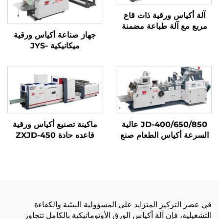
آلة أكياس ورقية ذات قاع
مربع مع آلة طباعة مضمنة
جهاز صناعة أكياس ورقية
ميكانيكية JYS-
400/650/850
JD-400/650/850 عالية
ماكينة تصنيع أكياس ورقية
السرعة أكياس الطعام صنع
قاعده حادة ZXJD-450
آلة
في عصر التركيز المتزايد على المسؤولية البيئية والكفاءة
التشغيلية، فإن آلة أكياس الورق الأوتوماتيكية بالكامل تتجاوز