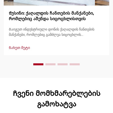
Ჟუსინი: ქაღალდის ჩანთების მანქანები,
რომლებიც აშენდა სიცოცხლისთვის
Გაიგეთ ინდუსტრიული დონის ქაღალდის ჩანთების
მანქანები, რომლებიც გამძლეა სიცოცხლის
განმავლობაში, გამოტანით 600 ჩანთამდე/წუთში.
მსოფლიოში ნდობით გამოიყენება გამძლეობის,
Ნახეთ მეტი
მარტივად მართვის და მინიმალური შესვენების გამო.
მიიღეთ სპეციალისტური მხარდაჭერა და სწრაფი
მომსახურება. მოგვწერეთ დღესვე შეთავაზების
მოსათხოვნად.
Ჩვენი მომხმარებლების
გამოხატვა