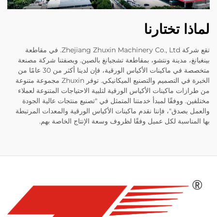
لماذا تختارنا
تقع شركة Zhejiang Zhuxin Machinery Co., Ltd. في مقاطعة
بينغيانغ، مدينة ونتشو، بمقاطعة تشجيانغ بالصين. وبصفتنا شركة مصنعة
متخصصة في ماكينات الأكياس الورقية، فإن لدينا أكثر من 30 عامًا من
الخبرة في التصميم والتصنيع الميكانيكي. توفر Zhuxin مجموعة متنوعة
من طرازات ماكينات الأكياس الورقية لتلبية الاحتياجات المتنوعة لعملاء
مختلفين. ووفقًا لمبدأ خدمتنا المتمثل في "تصنيع منتجات عالية الجودة
والعمل بصدق"، فإننا نقدم ماكينات الأكياس الورقية والمعدات المرتبطة
بها المناسبة لكل عميل وفقًا لظروف وسعة الإنتاج الخاصة بهم.