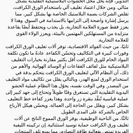
التدوير، فإنه يحل محل الحشوات البلاستيكية التقليدية بشكل
مثالي. ومن خلال اعتماد تغليف آلي باستخدام الورق الكرافت،
تقلص الشركات بصمة البلاستيك الخاصة بها بشكل كبير، مما
يرسل إشارة واضحة إلى التزامها بالاستدامة في السوق. وهذا لا
يعزز فقط صورة العلامة التجارية، بل يجذب ويحتفظ أيضًا بقاعدة
متزايدة من المستهلكين المهتمين بالبيئة، ويعزز الولاء القوي
للعلامة التجارية.
ثانيًا، من حيث الفوائد الاقتصادية، توفر آلات تغليف الورق الكرافت
وفورات كبيرة في التكاليف وتحسّن الكفاءة. عادةً ما تكون تكلفة
المواد الخام للورق الكرافت أقل بكثير مقارنة بخيارات التغليف
البلاستيكية مثل لفائف الفقاعات أو الوسائد الهوائية. والأهم من
ذلك، أن النظام الآلي لتغليف الورق الكرافت يتحكم بدقة في
استخدام الورق لمنع الهدر، وبالتالي يقلل من تكاليف مواد التغليف
من المصدر. وفي الوقت نفسه، يحوّل هذا النظام عملية الحشو
اليدوية التقليدية التي تستغرق وقتًا طويلاً وتحتاج إلى جهد كبير إلى
عملية قياسية تُنفَّذ بنقرة زر واحدة. وهذا يعزز كفاءة خط التغليف
بشكل كبير، ويقلل من الحاجة إلى العمالة، ويحسّن هيكل الأرباح
الخاص بالشركة على المدى الطويل.
ثالثًا، من الناحية الوظيفية، يوفر الورق المموج الناتج عن آلات
تغليف ورق الكرافت حماية توسيد استثنائية. إن تركيبته الليفية
الفريدة تمتص بفعالية طاقة التصادم، مما يمنع تلف المنتجات