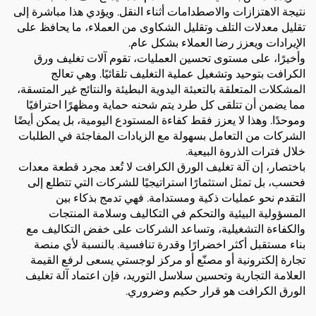
نتيجة الاهتزازات والاصطدامات أثناء النقل. ويؤدي هذا مباشرة إلى
تقليل معدلات التلف وتقليل الشكاوى من العملاء، ما يحافظ على
الإيرادات ويعزز رضا العملاء بشكل عام.
وأخيرًا، على مستوى تحسين العمليات، تقوم آلات تغليف ورق
الكرافت بتوحيد وتشغيل عملية التغليف تلقائيًا. وهي تعالج
المشكلات المتعلقة بالتعبئة اليدوية البطيئة والنتائج غير المتسقة،
مما يضمن أن تتلقى كل طرد يتم شحنه حماية ومظهرًا احترافيًا
وموحدًا. وهذا لا يعزز فقط كفاءة المستودع اليومية، بل يمكن أيضًا
الشركات من التعامل بسهولة مع الزيادات المفاجئة في الطلبات
خلال فترات الذروة البيعية.
باختصار، إن آلة تغليف الورق الكرافت لا تُعد مجرد قطعة معدات
فحسب، بل تمثل استثمارًا استراتيجيًا للشركات التي تتطلع إلى
التقدم نحو عمليات ذكية ومستدامة. فهي تدمج بذكاء بين
المسؤولية البيئية والتحكم في التكاليف وسلامة المنتجات
والكفاءة التشغيلية، وتساعد الشركات على خفض التكاليف مع
بناء مستقبل أكثر اخضرارًا وقدرة تنافسية. بالنسبة لأي منصة
تجارة إلكترونية أو مصنّع أو مركز لوجستي يسعى لرفع القيمة
العلامة التجارية وتحسين سلاسل التوريد، فإن اعتماد آلة تغليف
الورق الكرافت هو قرار حكيم وضروري.