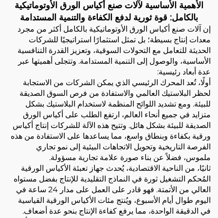
الأهمية الأساسية لآلات صنع أكياس الورق الأوتوماتيكية
بالكامل: قوة ثورية لدفع الكفاءة والتنمية المستدامة
إن آلات صنع أكياس الورق الأوتوماتيكية بالكامل أكثر من مجرد
معدات إنتاج بسيطة؛ بل تمثل استثمارًا استراتيجيًا للشركات
الحديثة للتعامل مع التحولات السوقية، وتعزيز القدرة التنافسية
الأساسية، والوصول إلى التنمية المستدامة. وتتجلى أهميتها عبر
عدة أبعاد رئيسية:
أولًا، تُعد المحرك الرئيسي الذي يمكن الشركات من الاستجابة
لحظر البلاستيك العالمي والاستفادة من فرص السوق الصديقة
للبيئة. ومع تشديد اللوائح المنظمة لاستخدام البلاستيك بشكل
متزايد في جميع أنحاء العالم، ارتفع الطلب على أكياس الورق
الصديقة للبيئة بشكل هائل. وتتيح هذه الآلة للشركات إنتاج أكياس
ورقية بكفاءة وبنطاق واسع، مما يساعدها على الاستفادة من هذه
الفرصة التاريخية وتحويل الاتجاهات البيئية إلى نمو تجاري
ملموس، فضلاً عن بناء صورة علامة تجارية مسؤولة.
ثانيًا، من الناحية الاقتصادية، يُحدث جهاز تعبئة الأكياس الورقية
المُحكم التشغيل ثورة في النماذج التقليدية للإنتاج بفضل مستواه
العالي من الأتمتة. فهو قادر على العمل على مدار 24 ساعة في
اليوم طوال أيام الأسبوع، ويُنتج مئات الأكياس الورقية القياسية
في الدقيقة الواحدة، مما يرفع كفاءة الإنتاج بنحو عدة أضعاف.