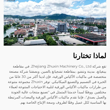
لماذا تختارنا
تقع شركة Zhejiang Zhuxin Machinery Co., Ltd. في مقاطعة
بينغيانغ، مدينة ونتشو، بمقاطعة تشجيانغ بالصين. وبصفتنا شركة مصنعة
متخصصة في ماكينات الأكياس الورقية، فإن لدينا أكثر من 30 عامًا من
الخبرة في التصميم والتصنيع الميكانيكي. توفر Zhuxin مجموعة متنوعة
من طرازات ماكينات الأكياس الورقية لتلبية الاحتياجات المتنوعة لعملاء
مختلفين. ووفقًا لمبدأ خدمتنا المتمثل في "تصنيع منتجات عالية الجودة
والعمل بصدق"، فإننا نقدم ماكينات الأكياس الورقية والمعدات المرتبطة
بها المناسبة لكل عميل وفقًا لظروف وسعة الإنتاج الخاصة بهم.