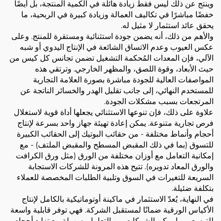
وينتج عن ذلك ليس فقط زيادة هائلة في الكمية المنتجة، بل أيضًا
خفضًا مباشرًا في تكاليف العمالة وزيادة كبيرة في الربحية، ما
يحقق عائد استثمار لا مثيل له.
والأهم من ذلك، أنه يضمن جودة استثنائية ومستقرة للمنتج. وعلى
عكس العيوب وعدم الاتساق الشائعة في الإنتاج اليدوي أو شبه
الآلي، فإن المعدات المُحكمة التشغيل تضمن تجانس كل كيس من
حيث الأبعاد، وقوة اللصق، والمظهر الخارجي. وترتقي هذه
المواصفات العالية للجودة مباشرة بصورة العلامة التجارية
للمستخدم النهائي، إلى جانب تقليل الهدر والخسائر الناتجة عن
المرتجعات بسبب مشكلات الجودة.
علاوة على ذلك، فإن تنوعها الاستثنائي يجعلها أداة قوية لاستغلال
فرص تجارية متنوعة. يمكن إعادة تهيئة جهاز واحد بسرعة لإنتاج
أحجام وأنماط مختلفة - من حقائب البوتيك إلى الحقائب الكبيرة
للتسوق (بما في ذلك المقبض المسطح والمقبض الملتف) - مع
إمكانية التعامل مع أوزان مختلفة من الورق (مثل ورق الكرافت
والورق المعاد تدويره). تتيح هذه المرونة للشركات الاستجابة
السريعة للتغيرات في السوق وتلبية الطلبات المخصصة للعملاء
بتكلفة ضئيلة.
في النهاية، يُعدّ الاستثمار في ماكينة أوتوماتيكية بالكامل لإنتاج
الأكياس الورقية ضمانًا لمستقبل الشركة. فهي توفر قابلية واسعة
للتوسع، مما يمكن الشركات من التعامل بسهولة مع تزايد أحجام