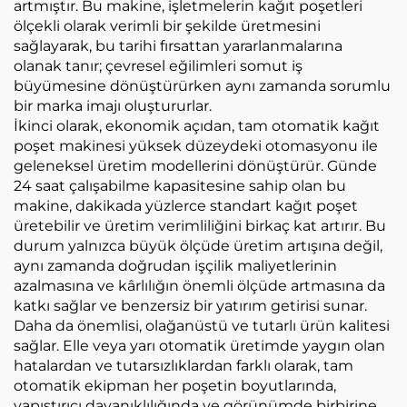
artmıştır. Bu makine, işletmelerin kağıt poşetleri
ölçekli olarak verimli bir şekilde üretmesini
sağlayarak, bu tarihi fırsattan yararlanmalarına
olanak tanır; çevresel eğilimleri somut iş
büyümesine dönüştürürken aynı zamanda sorumlu
bir marka imajı oluştururlar.
İkinci olarak, ekonomik açıdan, tam otomatik kağıt
poşet makinesi yüksek düzeydeki otomasyonu ile
geleneksel üretim modellerini dönüştürür. Günde
24 saat çalışabilme kapasitesine sahip olan bu
makine, dakikada yüzlerce standart kağıt poşet
üretebilir ve üretim verimliliğini birkaç kat artırır. Bu
durum yalnızca büyük ölçüde üretim artışına değil,
aynı zamanda doğrudan işçilik maliyetlerinin
azalmasına ve kârlılığın önemli ölçüde artmasına da
katkı sağlar ve benzersiz bir yatırım getirisi sunar.
Daha da önemlisi, olağanüstü ve tutarlı ürün kalitesi
sağlar. Elle veya yarı otomatik üretimde yaygın olan
hatalardan ve tutarsızlıklardan farklı olarak, tam
otomatik ekipman her poşetin boyutlarında,
yapıştırıcı dayanıklılığında ve görünümde birbirine