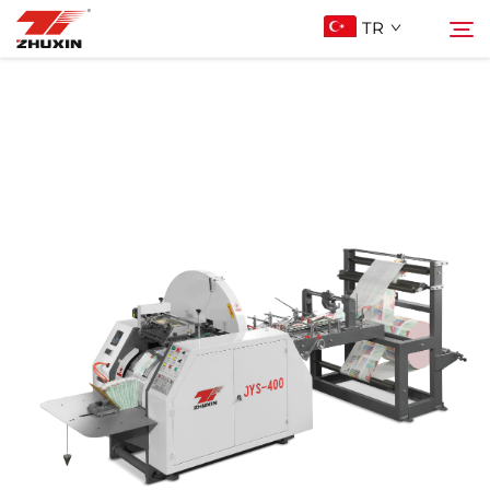
TR
Ürünler
Arama
Uygulamalar
Şirket
Haberler
İletişim
SSS