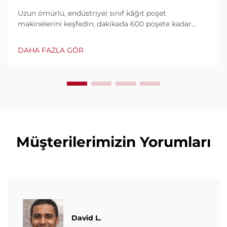
Uzun ömürlü, endüstriyel sınıf kâğıt poşet
makinelerini keşfedin; dakikada 600 poşete kadar
üretim kapasitesine sahip, dayanıklılığı, kullanımı
kolay olması ve düşük bakım süreleriyle dünya
DAHA FAZLA GÖR
çapında güvenilen. Uzman destek ve hızlı servis
hizmeti alın. Bugün teklif isteyin.
Müşterilerimizin Yorumları
David L.