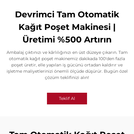
Devrimci Tam Otomatik
Kağıt Poşet Makinesi |
Üretimi %500 Artırın
Ambalaj çıktınızı ve kârlılığınızı en üst düzeye çıkarın. Tam
otomatik kağıt poşet makinemiz dakikada 100'den fazla
poşet üretir, elle yapılan iş gücünü ortadan kaldırır ve
işletme maliyetlerinizi önemli ölçüde düşürür. Bugün özel
çözüm teklifinizi alın!
Teklif Al