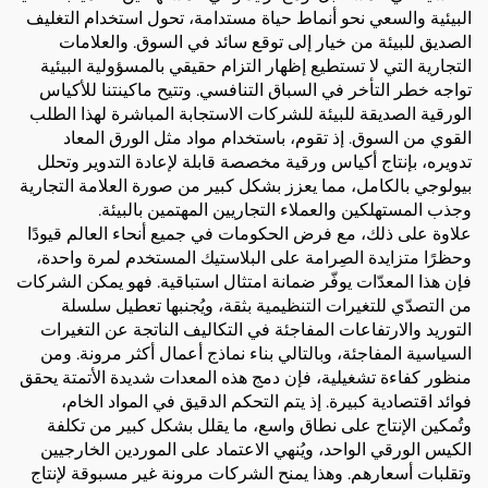
البيئية والسعي نحو أنماط حياة مستدامة، تحول استخدام التغليف
الصديق للبيئة من خيار إلى توقع سائد في السوق. والعلامات
التجارية التي لا تستطيع إظهار التزام حقيقي بالمسؤولية البيئية
تواجه خطر التأخر في السباق التنافسي. وتتيح ماكينتنا للأكياس
الورقية الصديقة للبيئة للشركات الاستجابة المباشرة لهذا الطلب
القوي من السوق. إذ تقوم، باستخدام مواد مثل الورق المعاد
تدويره، بإنتاج أكياس ورقية مخصصة قابلة لإعادة التدوير وتحلل
بيولوجي بالكامل، مما يعزز بشكل كبير من صورة العلامة التجارية
وجذب المستهلكين والعملاء التجاريين المهتمين بالبيئة.
علاوة على ذلك، مع فرض الحكومات في جميع أنحاء العالم قيودًا
وحظرًا متزايدة الصِرامة على البلاستيك المستخدم لمرة واحدة،
فإن هذا المعدّات يوفّر ضمانة امتثال استباقية. فهو يمكن الشركات
من التصدّي للتغيرات التنظيمية بثقة، ويُجنبها تعطيل سلسلة
التوريد والارتفاعات المفاجئة في التكاليف الناتجة عن التغيرات
السياسية المفاجئة، وبالتالي بناء نماذج أعمال أكثر مرونة. ومن
منظور كفاءة تشغيلية، فإن دمج هذه المعدات شديدة الأتمتة يحقق
فوائد اقتصادية كبيرة. إذ يتم التحكم الدقيق في المواد الخام،
وتُمكين الإنتاج على نطاق واسع، ما يقلل بشكل كبير من تكلفة
الكيس الورقي الواحد، ويُنهي الاعتماد على الموردين الخارجيين
وتقلبات أسعارهم. وهذا يمنح الشركات مرونة غير مسبوقة لإنتاج