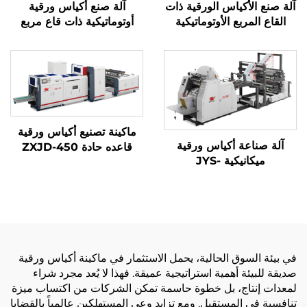
آلة صنع الأكياس الورقية ذات
آلة صنع أكياس ورقية
القاع المربع الأوتوماتيكية
أوتوماتيكية ذات قاع مربع
ماكينة تصنيع أكياس ورقية
آلة صناعة أكياس ورقية
قاعده حادة ZXJD-450
ميكانيكية JYS-
400/650/850 مع الطباعة
عبر الإنترنت
في بيئة السوق الحالية، يحمل الاستثمار في ماكينة أكياس ورقية
صديقة للبيئة أهمية استراتيجية عميقة. فهذا لا يُعد مجرد شراء
لمعدات إنتاج، بل خطوة حاسمة تمكن الشركات من اكتساب ميزة
تنافسية في المستقبل. ومع تزايد وعي المستهلكين عالمياً بالقضايا