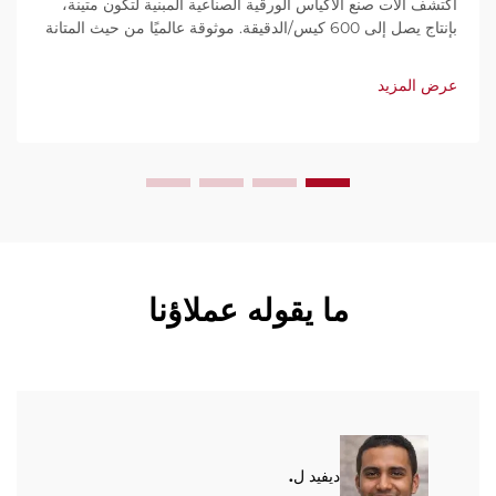
اكتشف آلات صنع الأكياس الورقية الصناعية المبنية لتكون متينة،
بإنتاج يصل إلى 600 كيس/الدقيقة. موثوقة عالميًا من حيث المتانة
وسهولة الاستخدام والصيانة المحدودة. احصل على دعم فني
وخدمة سريعة. اطلب عرض سعر اليوم.
عرض المزيد
ما يقوله عملاؤنا
ديفيد ل.