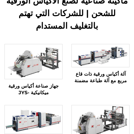
ماكينة صناعية لصنع الأكياس الورقية
للشحن | للشركات التي تهتم
بالتغليف المستدام
آلة أكياس ورقية ذات قاع
مربع مع آلة طباعة مضمنة
جهاز صناعة أكياس ورقية
ميكانيكية JYS-
400/650/850