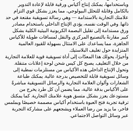
وباستخدامها، يمكنك إنتاج أكياس ورقية قابلة لإعادة التدوير
بالكامل وقابلة للتحلل البيولوجي، مما يعزز بشكل قوي التزام
علامتك التجارية بالاستدامة — وهي رسالة تسويقية مقنعة في حد
ذاتها. وفي الوقت نفسه، يؤدي الإنتاج الداخلي باستخدام مصادر
ورق مستدامة إلى تقليل البصمة الكربونية البيئية الكلية بشكل
كبير مقارنةً بالتصنيع المركزي والنقل لمسافات طويلة للأكياس
الجاهزة، مما يساعدك على الامتثال بسهولة للقيود العالمية
المتزايدة حول تغليف البلاستيك.
وأخيرًا، يحولك هذا المعدّات إلى أداة تسويقية قوية للعلامة التجارية
من خلال التغليف. يصبح كل كيس شحن لوحة إعلانات متنقلة.
وتحول الإنتاج الداخلي هذه الأكياس من مستلزمات نمطية إلى
وسائل تسويقية قابلة للتخصيص بدرجة عالية. يمكنك طباعة
الشعارات وألوان العلامة التجارية والرسائل التسويقية مباشرةً
على الأكياس بدقة عالية، مما يضمن أن كل طرد يخرج من
مستودعك يعزز بشكل متسق هوية علامتك التجارية. كما يمكنك
ترقية تجربة فتح العبوة باستخدام أكياس مصممة خصيصًا وبملمس
فاخر، ما يزيد من رضا العملاء ويشجعهم على مشاركة التجربة
عبر وسائل التواصل الاجتماعي.