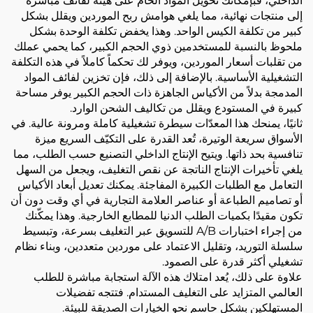
الداخلي، فبإمكانك تحويل المواد الخام على هيئة لفائف مباشرة
إلى منتجات نهائية، مما يلغي هوامش ربح الموردين ويقلل بشكل
كبير من تكلفة الكيس الواحد. وهذا يخفض تكلفة الوحدة بشكل
ملحوظ بالنسبة للمستخدمين ذوي الحجم الكبير، كما يحمي عملك
من تقلبات أسعار الموردين، ويوفر لك تحكماً كاملاً في هذه التكلفة
التشغيلية الأساسية. بالإضافة إلى ذلك، فإن تخزين لفائف المواد
المدمجة بدلاً من الأكياس الجاهزة ذات الحجم الكبير يوفر مساحة
كبيرة في المستودع ويقلل من تكاليف الشحن الوارد.
ثانيًا، يمنحك هذا المعدّات سيطرة تشغيلية كاملة ومرونة عالية. في
الأسواق سريعة الوتيرة، تُعد القدرة على التكيّف السريع ميزة
تنافسية بحد ذاتها. ويتيح الإنتاج الداخلي التصنيع حسب الطلب، مما
يلغي تأخيرات الإنتاج الناتجة عن نقص التغليف، ويجعل من السهل
التعامل مع الطلبات الكبيرة المفاجئة. يمكنك تعديل أبعاد الأكياس
أو تصاميم الطباعة أو عناصر العلامة التجارية في أي وقت دون أن
تكون مقيدًا بكميات الطلب الدنيا للمطابع الخارجية. وهذا يمكّنك
من إجراء اختبارات A/B للتسويق عبر التغليف بسرعة، وتبسيط
سلسلة التوريد، وتقليل الاعتماد على موردين متعددين، وبناء نظام
تشغيلي أكثر قدرة على الصمود.
علاوة على ذلك، يُعد امتلاك هذه الآلة استجابة مباشرة للطلب
العالمي المتزايد على التغليف المستدام. فتتجه تفضيلات
المستهلكين بشكل حاسم نحو الخيارات الصديقة للبيئة.