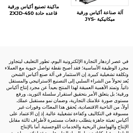
ماكينة تصنيع أكياس ورقية
آلة صناعة أكياس ورقية
قاعده حادة ZXJD-450
ميكانيكية JYS-
400/650/850 مع الطباعة
عبر الإنترنت
في عصر ازدهار التجارة الإلكترونية اليوم، تطور التغليف ليتجاوز
مجرد الوظيفة الأساسية؛ فقد أصبح نقطة تواصل حيوية مع العملاء
وتكلفة تشغيلية كبيرة. إن الاستثمار في آلة صنع أكياس الشحن
يُعد تحولاً من الشراء السلبي إلى التصنيع الاستراتيجي والمستقل
ذاتياً. وتمتد الأهمية العميقة لهذا المنتج بعيداً عن مجرد إنتاج أكياس
ورقية؛ بل يتعلق الأمر بتحقيق استقرار سلسلة التوريد، ورفع
مستوى صورة علامتك التجارية، وضمان نمو مستقبل عملك.
أولاً، من الناحية الاقتصادية، يُحقق هذا المعدّات وفورات غير
مسبوقة في التكاليف وكفاءة تشغيلية عالية. إذ إن الاعتماد على
أكياس تعبئة جاهزة يتطلب دفعات مستمرة لأطراف ثالثة مقابل
الإنتاج والهوامش الربحية والخدمات اللوجستية. أما بالإنتاج