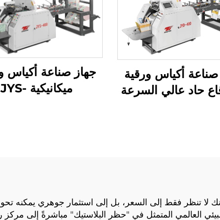
جهاز صناعة أكياس و
صناعة أكياس ورقية
ميكانيكية JYS-
اع حاد عالي السرعة
400/650/850
م ميكانيكي كمبيوتر
JYD-400/650/
فإنك لا تنظر فقط إلى السعر، بل إلى استثمار جوهري يمكنه ت
البيئي العالمي المتمثل في "حظر البلاستيك" مباشرةً إلى مركز