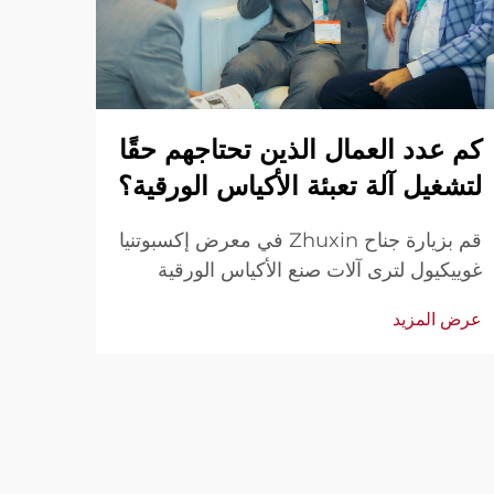
وراء
كم عدد العمال الذين تحتاجهم حقًا
تعبئ
لتشغيل آلة تعبئة الأكياس الورقية؟
قم بزيارة جناح Zhuxin في معرض إكسبوتنيا
الإنتا
غوييكيول لترى آلات صنع الأكياس الورقية
مناسب
الأوتوماتيكية أثناء العمل — تشغيل بسيط
عرض ا
عرض المزيد
التسوق
وفعال من قبل مشغل واحد. شاهد العروض
الحية. تواصل معنا عبر رسالة للحصول على
فيديو إذا لم تتمكن من الحضور.