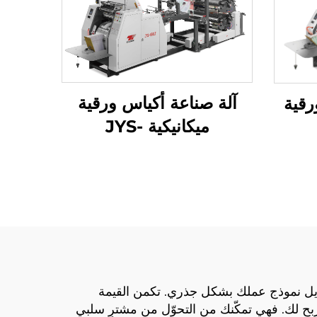
آلة صناعة أكياس ورقية
رقية
ميكانيكية JYS-
400/650/850 مع
الطباعة عبر الإنترنت
حويل نموذج عملك بشكل جذري. تكمن القيمة
 ربح لك. فهي تمكّنك من التحوّل من مشترٍ سلبي