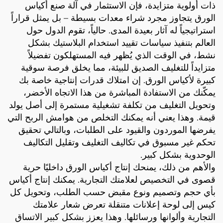
ذات أولوية متزايدة، فإن الاستثمار في آلة صنع أكياس
الورق يتجاوز مجرد شراء معدات بسيطة – بل يمثل قراراً
استراتيجياً له آثار بعيدة المدى. حالياً، تقوم الدول حول
العالم بتنفيذ سياسات تقييد استخدام البلاستيك بشكل
نشط، في الوقت الذي يُظهر فيه المستهلكون تفضيلاً
متزايداً للتغليف الصديق للبيئة، مما يخلق فرصة سوقية
كبيرة لأكياس الورق. إن امتلاك قدرات إنتاجية خاصة بك
يمكّنك من الاستفادة المباشرة من هذا الاتجاه الأخضر،
وتحويل التغليف من تكلفة تشغيلية مستمرة إلى أصل يولد
قيمة. وهذا يعني أنه يمكنك التخلص من هوامش الربح التي
يفرضها الموردون والقيود على الطلبات، وبالتالي تحقيق
تحكم غير مسبوق في تكاليف التغليف وتقليل التكاليف
الوحدوية بشكل كبير.
والأهم من ذلك، يمنحك إنتاج أكياس الورق داخليًا حرية
قصوى في التخصيص لعلامتك التجارية. يمكنك إنتاج أكياس
بأي حجم وتصميم ونوع مقبض حسب الطلب، وتحويل كل
كيس إلى لوحة إعلانات متنقلة تعرض شعار علامتك
التجارية وألوانها ورسائلها. وهذا يعزز بشكل كبير الاتساق