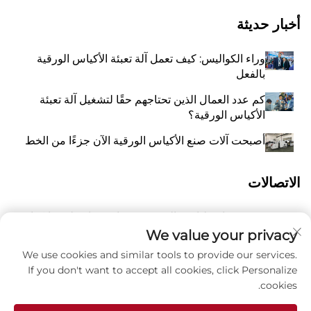
أخبار حديثة
وراء الكواليس: كيف تعمل آلة تعبئة الأكياس الورقية
بالفعل
كم عدد العمال الذين تحتاجهم حقًا لتشغيل آلة تعبئة
الأكياس الورقية؟
أصبحت آلات صنع الأكياس الورقية الآن جزءًا من الخط
الاتصالات
رقم 118 شارع ليانغيو الشرقية، تشانغتشياو، بلدة وانكوان،
أ
بينغيانغ، مدينة ونتشو، مقاطعة تشيجيانغ، الصين 325409
We value your privacy
We use cookies and similar tools to provide our services.
8615988795434
P
If you don't want to accept all cookies, click Personalize
cookies.
ز
[email protected]