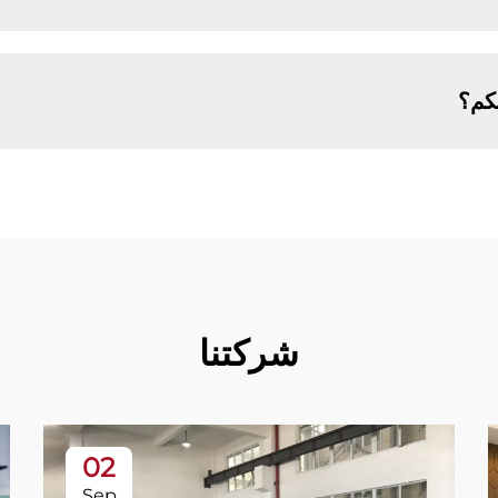
يكم؟
شركتنا
02
Sep