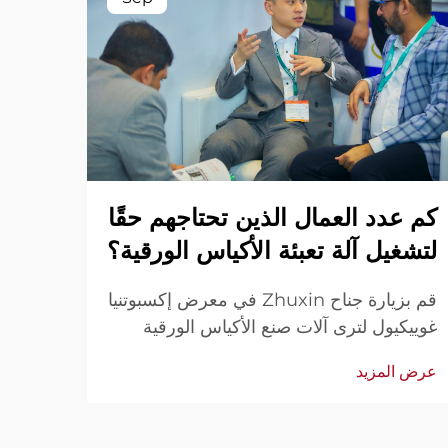
وراء
كم عدد العمال الذين تحتاجهم حقًا
تعبئ
لتشغيل آلة تعبئة الأكياس الورقية؟
قم بزيارة جناح Zhuxin في معرض إكسبوتنيا
الإنتا
غوييكيول لترى آلات صنع الأكياس الورقية
مناسب
الأوتوماتيكية أثناء العمل — تشغيل بسيط
عرض ا
عرض المزيد
التسوق
وفعال من قبل مشغل واحد. شاهد العروض
الحية. تواصل معنا عبر رسالة للحصول على
فيديو إذا لم تتمكن من الحضور.