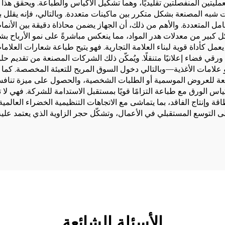
عمليتين المنفصلتين تقليديًا، وهما تشكيل الأكياس والطباعة. ويحقق ه
 شبه المصنعة بشكل متكرر بين ماكينات متعددة. وبالتالي، فإنه يقلل ب
عامل المتعددة. والأهم من ذلك، أن الجهاز يضمن محاذاة دقيقة بين الأن
 كبير من معدلات هدر المواد، مما ينعكس مباشرةً على نمو الأرباح بش
 يعمل كأداة قوية لبناء العلامة التجارية. فهو يتيح طباعة شعارات العلام
ضاء إعلانيًا متنقلًا. ويُمكّن ذلك الشركات المصنعة من تقديم حلول 
علامات الأغذية—وبالتالي دخول السوق المربح للتعبئة المخصصة. كما أن ا
يعة للعروض الموسمية أو الطلبات الشخصية، والحصول على ميزة تنافس
 أكياس الورق مع طباعة التزامًا قويًا بمستقبل الاستدامة للشركة. فهي لا
قة وإنتاج الفاقد، بما يتماشى مع الاتجاهات التنظيمية الخضراء العالمية.
لى التوسع المستقبلي في الأعمال، وتشكّل حجر الزاوية الذي يعتمد عليه
الأسئلة الشائعة