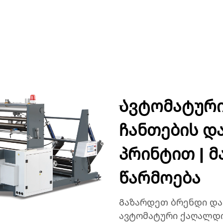
ᲣᲥᲢᲔᲑᲘ
ᲐᲞᲚᲘᲙᲐᲪᲘᲔᲑᲘ
ᲙᲝᲛᲞᲐᲜᲘᲐ
ᲡᲘᲐᲮᲚᲔᲔᲑᲘ
ᲙᲝᲜᲢᲐ
Ავტომატურ
ჩანთების და
პრინტით | 
წარმოება
Გაზარდეთ ბრენდი და
ავტომატური ქაღალდის