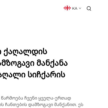
KA
ᲥᲢᲘ
ᲮᲨᲘᲠᲐᲓ ᲓᲐᲡᲛᲣᲚᲘ ᲙᲘᲗᲮᲕᲔᲑᲘ
ი ქაღალდის
მზოგავი მანქანა
მაღალი სიჩქარის
 წარმოება ჩვენი ყველა-ერთად
 ჩანთების დამზოგავი მანქანით. ეს