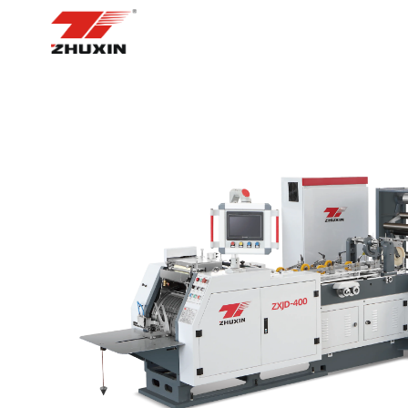
ᲛᲗᲐᲕᲐᲠᲘ ᲒᲕᲔᲠᲓᲘ
ᲞᲠᲝᲓ