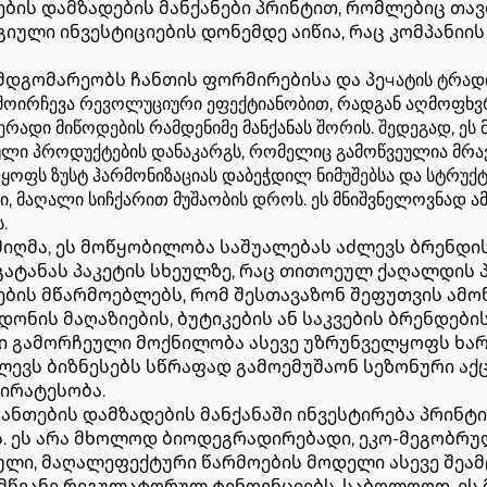
ბის დამზადების მანქანები პრინტით, რომლებიც თ
იული ინვესტიციების დონემდე აიწია, რაც კომპანიი
გომარეობს ჩანთის ფორმირებისა და პეчატის ტრადიც
გამოირჩევა რევოლუციური ეფექტიანობით, რადგან აღმოფხ
ერადი მიწოდების რამდენიმე მანქანას შორის. შედეგად, ეს
ული პროდუქტების დანაკარგს, რომელიც გამოწვეულია მრ
ელყოფს ზუსტ ჰარმონიზაციას დაბეჭდილ ნიმუშებსა და სტრ
, მაღალი სიჩქარით მუშაობის დროს. ეს მნიშვნელოვნად ამ
.
იღმა, ეს მოწყობილობა საშუალებას აძლევს ბრენდი
გატანას პაკეტის სხეულზე, რაც თითოეულ ქაღალდის 
ოების მწარმოებლებს, რომ შესთავაზონ შეფუთვის ამ
ნის მაღაზიების, ბუტიკების ან საკვების ბრენდების
სი გამორჩეული მოქნილობა ასევე უზრუნველყოფს ხარ
ძლევს ბიზნესებს სწრაფად გამოემუშაონ სეზონური აქ
ირატესობა.
ნთების დამზადების მანქანაში ინვესტირება პრინტ
. ეს არა მხოლოდ ბიოდეგრადირებადი, ეკო-მეგობრუ
ლი, მაღალეფექტური წარმოების მოდელი ასევე შეამც
 მწვანე რეგულატორულ ტენდენციებს. საბოლოოდ, ეს 