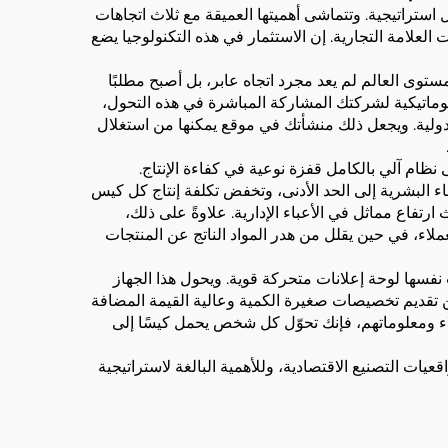
ستراتيجية. وتتماشى أهميتها العميقة مع ثلاث اتجاهات
لعلامة التجارية. إن الاستثمار في هذه التكنولوجيا يضع
 مستوى العالم لم يعد مجرد اتجاه عابر، بل أصبح مطلبًا
 أوتوماتيكية لشركتك المشاركة المباشرة في هذه التحول،
ما يضمن الامتثال للوائح البيئية الدولية. ويجعل ذلك منشأتك في موقع يمكنها من استغلال
 إلى نظام آلي بالكامل قفزة نوعية في كفاءة الإنتاج.
 البشرية إلى الحد الأدنى، وتخفض تكلفة إنتاج كل كيس
رتفاع مماثل في الأعباء الإدارية. علاوةً على ذلك،
لاء، في حين يقلل من هدر المواد الناتج عن المنتجات
ت نفسها لوحة إعلانات متحركة قوية. ويحول هذا الجهاز
ن تقديم تخصيصات صغيرة الكمية وعالية القيمة المضافة
لاء ومعلوماتهم، فإنك تحوّل كل شخص يحمل كيسًا إلى
قعيات التصنيع الاقتصادية، وللأهمية البالغة لاستراتيجية