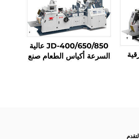
JD-400/650/850 عالية
قية
السرعة أكياس الطعام صنع
آلة
400/6 مع
نت
لتقدم