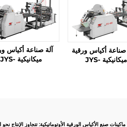
آلة صناعة أكياس ور
صناعة أكياس ورقية
ميكانيكية JYS-
ميكانيكية JYS-
50/850
400/650/85
الطباعة عبر الإنتر
ماكينات صنع الأكياس الورقية الأوتوماتيكية: تتجاوز الإنتاج نحو ا