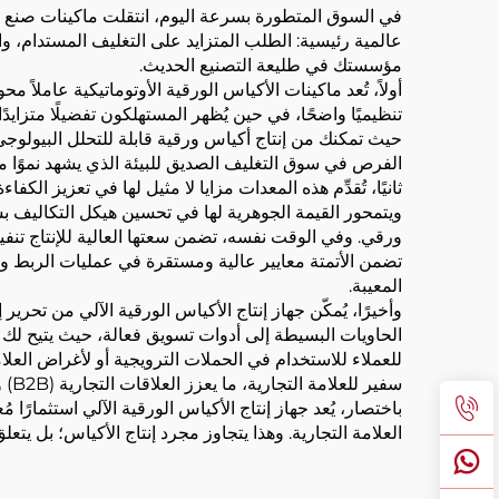
في السوق المتطورة بسرعة اليوم، انتقلت ماكينات صنع ال
عالمية رئيسية: الطلب المتزايد على التغليف المستدام، وا
مؤسستك في طليعة التصنيع الحديث.
أولاً، تُعد ماكينات الأكياس الورقية الأوتوماتيكية عاملاً
تنظيميًا واضحًا، في حين يُظهر المستهلكون تفضيلًا متزايدً
الفرص في سوق التغليف الصديق للبيئة الذي يشهد نموًا مطر
ثانيًا، تُقدِّم هذه المعدات مزايا لا مثيل لها في تعزيز الكفا
ويتمحور القيمة الجوهرية لها في تحسين هيكل التكاليف ب
ورقي. وفي الوقت نفسه، تضمن سعتها العالية للإنتاج تنفيذ
تضمن الأتمتة معايير عالية ومستقرة في عمليات الربط وا
المعيبة.
وأخيرًا، يُمكّن جهاز إنتاج الأكياس الورقية الآلي من تحر
الحاويات البسيطة إلى أدوات تسويق فعالة، حيث يتيح لك 
للعملاء للاستخدام في الحملات الترويجية أو لأغراض العل
سفير للعلامة التجارية، ما يعزز العلاقات التجارية (B2B) ويُفتح فرص نمو عالية الهامش.
باختصار، يُعد جهاز إنتاج الأكياس الورقية الآلي استثمارًا 
العلامة التجارية. وهذا يتجاوز مجرد إنتاج الأكياس؛ بل يتع