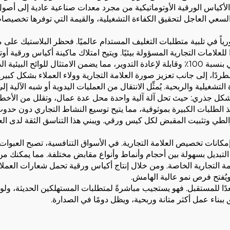
أكياس الورقية الأوتوماتيكية من مجرد معدات صناعية عادية إلى أصول ا
لسعي العاجل لتحقيق الكفاءة التشغيلية، والقيمة التي توفرها تخصيصات ا
 محورياً في تلبية متطلبات التغليف المستدام عالميًا. فحظر البلاستيك على
ا للعلامات التجارية المسؤولة بيئيًا. ويتيح امتلاك ماكينة أكياس ورقية
حيث تمكنك من إنتاج أكياس ورقية قابلة للتحلل البيولوجي بنسبة 100٪ وقابلة لإعادة التدوير، م
دًا، إلى جانب تعزيز صورة العلامة التجارية وولاء العملاء بشكل كبير.
ءة التشغيلية والربحية. يُمثِّل الانتقال من العمليات اليدوية أو شبه الآلية
شكل جذري: حيث تحل آلة آلية واحدة محل عدة عمال، وتقلل من الأخطاء
 الطلبات الكبيرة بموثوقية، مما يتيح توسيع النشاط التجاري دون حدوث ا
لطي وتثبيت المقبض لكل كيس ورقي. ويبني هذا التناسق الثقة لدى العم
ير إمكانات تخصيص العلامة التجارية. في الأسواق التنافسية، تصبح العبوا
التبديل بسهولة بين أحجام وأنماط وأنواع مقابض مختلفة. مما يمكنك م
امة التجارية الخاصة. ومن خلال إنتاج أكياس ورقية تحمل شعارات العم
مُعدًا للمستقبل. فهو يستجيب مباشرةً لمتطلبات المستهلكين الحديثة، ولوا
لق ببناء عمل أكثر متانة وربحية، ويظل دومًا في الصدارة.