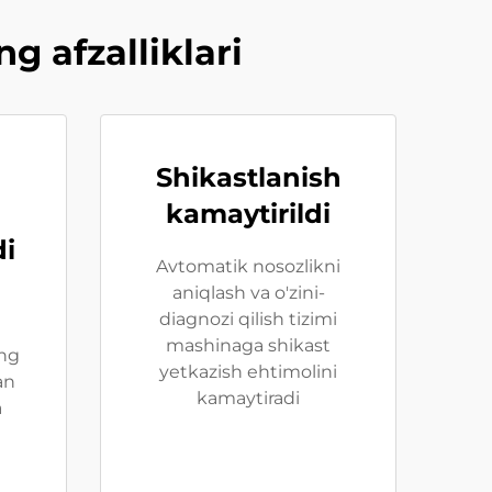
 afzalliklari
Shikastlanish
kamaytirildi
di
Avtomatik nosozlikni
aniqlash va o'zini-
diagnozi qilish tizimi
mashinaga shikast
ng
yetkazish ehtimolini
an
kamaytiradi
a