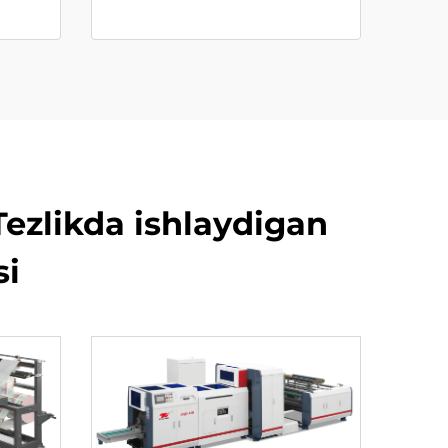
Tezlikda ishlaydigan
si