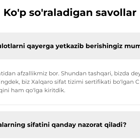
Ko'p so'raladigan savollar
sulotlarni qayerga yetkazib berishingiz mu
tidan afzallikmiz bor. Shundan tashqari, bizda dey
ingdek, biz Xalqaro sifat tizimi sertifikati bo'lgan 
ni ham qo'lga kiritdik.
arning sifatini qanday nazorat qiladi?