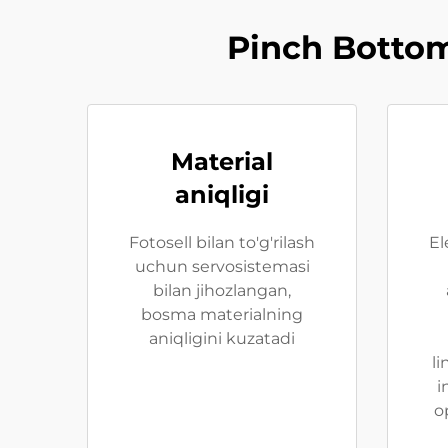
Pinch Bottom
Material
aniqligi
Fotosell bilan to'g'rilash
El
uchun servosistemasi
bilan jihozlangan,
bosma materialning
aniqligini kuzatadi
li
i
o