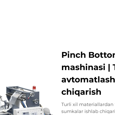
OTLAR
ISTIQBOLLI TARMOQLAR
KOMPANIYA
YANG
Pinch Botto
mashinasi | 
avtomatlash
chiqarish
Turli xil materiallardan
sumkalar ishlab chiqar