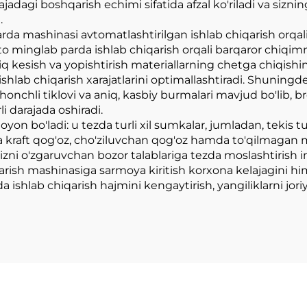
rajadagi boshqarish echimi sifatida afzal ko'riladi va si
.
 mashinasi avtomatlashtirilgan ishlab chiqarish orqali
to minglab parda ishlab chiqarish orqali barqaror chiqimn
 aniq kesish va yopishtirish materiallarning chetga chiqi
 ishlab chiqarish xarajatlarini optimallashtiradi. Shuning
onchli tiklovi va aniq, kasbiy burmalari mavjud bo'lib, b
i darajada oshiradi.
yon bo'ladi: u tezda turli xil sumkalar, jumladan, tekis t
kraft qog'oz, cho'ziluvchan qog'oz hamda to'qilmagan mat
zni o'zgaruvchan bozor talablariga tezda moslashtirish i
sh mashinasiga sarmoya kiritish korxona kelajagini himo
da ishlab chiqarish hajmini kengaytirish, yangiliklarni jo