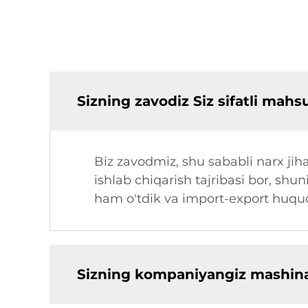
Sizning zavodiz Siz sifatli mah
Biz zavodmiz, shu sababli narx jiha
ishlab chiqarish tajribasi bor, shun
ham o'tdik va import-export huquqi
Sizning kompaniyangiz mashinal