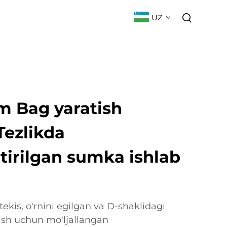
UZ
ILIKLAR
BOG'LANISH
FAQ
m Bag yaratish
Tezlikda
tirilgan sumka ishlab
 tekis, o'rnini egilgan va D-shaklidagi
ish uchun mo'ljallangan