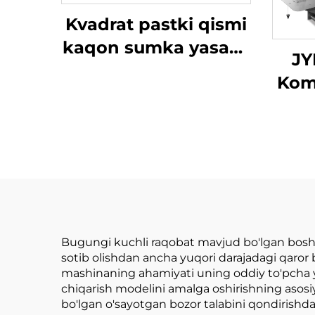
Kvadrat pastki qismi
kaqon sumka yasash
JY
mashinasi uchun
Kom
avtomatik rollidan
yuqo
sumk
Bugungi kuchli raqobat mavjud bo'lgan boshq
sotib olishdan ancha yuqori darajadagi qaror b
mashinaning ahamiyati uning oddiy to'pcha y
chiqarish modelini amalga oshirishning asosi
bo'lgan o'sayotgan bozor talabini qondirishda 