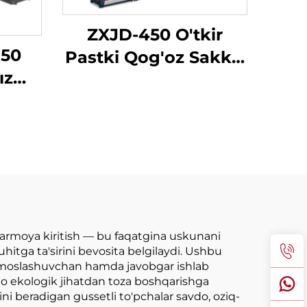
ZXJD-450 O'tkir
850
Pastki Qog'oz Sakkiz
ız
Yaratish Masini
ish
armoya kiritish — bu faqatgina uskunani
hitga ta'sirini bevosita belgilaydi. Ushbu
, moslashuvchan hamda javobgar ishlab
lo ekologik jihatdan toza boshqarishga
ni beradigan gussetli to'pchalar savdo, oziq-