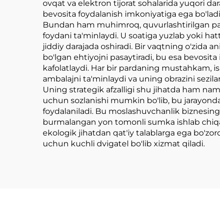
ovqat va elektron tijorat sohalarida yuqori da
bevosita foydalanish imkoniyatiga ega bo'ladi
Bundan ham muhimroq, quvurlashtirilgan parda
foydani ta'minlaydi. U soatiga yuzlab yoki hat
jiddiy darajada oshiradi. Bir vaqtning o'zida
bo'lgan ehtiyojni pasaytiradi, bu esa bevosita
kafolatlaydi. Har bir pardaning mustahkam, ish
ambalajni ta'minlaydi va uning obrazini sezilarl
Uning strategik afzalligi shu jihatda ham namo
uchun sozlanishi mumkin bo'lib, bu jarayonda 
foydalaniladi. Bu moslashuvchanlik biznesingi
burmalangan yon tomonli sumka ishlab chiqari
ekologik jihatdan qat'iy talablarga ega bo'zor
uchun kuchli dvigatel bo'lib xizmat qiladi.