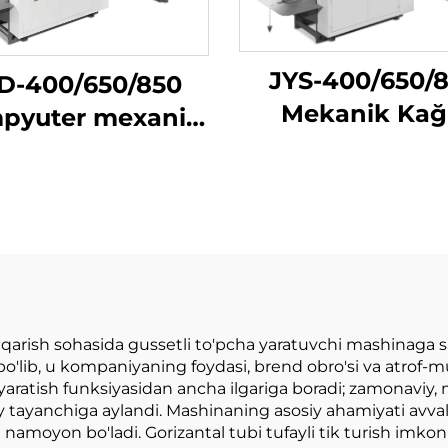
JYS-400/650/
D-400/650/850
Mekanik Kağ
pyuter mexanik
Sumka Yetkaz
ri tezlikda oʻtkir
Mashini
pastki qogʻoz
asini tayyorlash
mashinasi
arish sohasida gussetli to'pcha yaratuvchi mashinaga s
o'lib, u kompaniyaning foydasi, brend obro'si va atrof-mu
aratish funksiyasidan ancha ilgariga boradi; zamonaviy
y tayanchiga aylandi. Mashinaning asosiy ahamiyati avva
namoyon bo'ladi. Gorizantal tubi tufayli tik turish imkoni