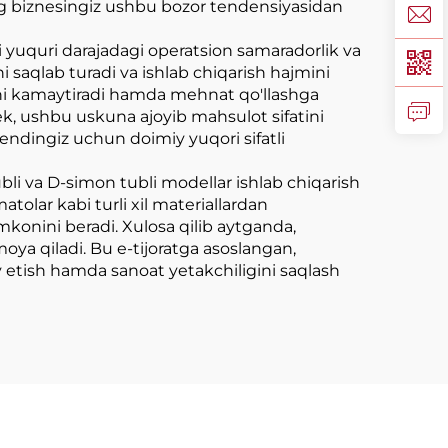
zning biznesingiz ushbu bozor tendensiyasidan
 yuquri darajadagi operatsion samaradorlik va
i saqlab turadi va ishlab chiqarish hajmini
shini kamaytiradi hamda mehnat qo'llashga
dek, ushbu uskuna ajoyib mahsulot sifatini
rendingiz uchun doimiy yuqori sifatli
ubli va D-simon tubli modellar ishlab chiqarish
olar kabi turli xil materiallardan
mkonini beradi. Xulosa qilib aytganda,
ya qiladi. Bu e-tijoratga asoslangan,
riy etish hamda sanoat yetakchiligini saqlash