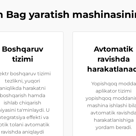
 Bag yaratish mashinasining
Boshqaruv
Avtomatik
tizimi
ravishda
harakatlana
ektr boshqaruv tizimi
tezlikni, yuqori
Yopishqoq modda
aniqlikda harakatni
aplikator tizimi
boshqarish hamda
yopishqoq moddani
ishlab chiqarish
mashina ishlashi bil
niyasini ta'minlaydi. U
avtomatik ravishd
ntegratsiya effekti va
harakatlanishiga
ptik tolani avtomatik
yordam beradi.
ravishda aniqlaydi