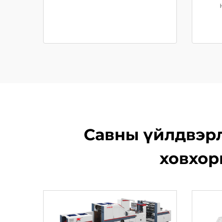
Савны үйлдвэрл
ховхор