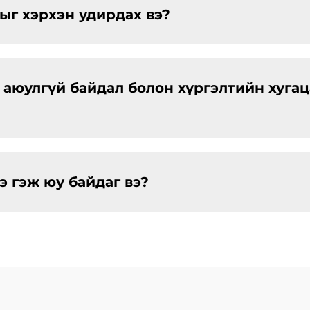
г хэрхэн удирдах вэ?
аюулгүй байдал болон хүргэлтийн хугац
 гэж юу байдаг вэ?