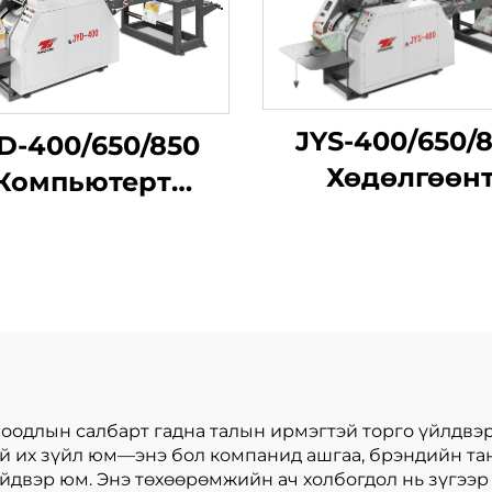
JYS-400/650/
D-400/650/850
Хөдөлгөөн
Компьютерт
цахилгаан
өдөлгөөнт их
бэлтгэлийн м
дан шар бүстэй
хилгаан сумын
ичиг бана бий
олгох машины
оодлын салбарт гадна талын ирмэгтэй торго үйлдвэр
үй их зүйл юм—энэ бол компанид ашгаа, брэндийн та
двэр юм. Энэ төхөөрөмжийн ач холбогдол нь зүгээр л