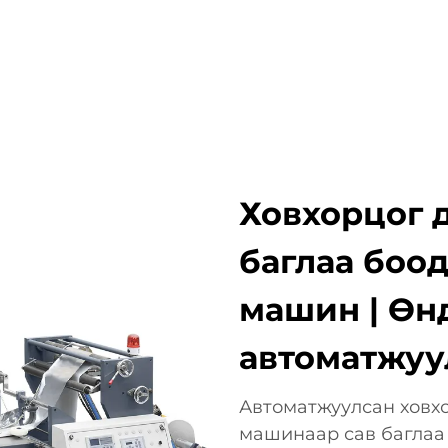
АШИГЛАХ ЗОРИЛГО
КОМПАНИ
МЭДЭЭ
ХОЛБОО
Ховхорцог д
баглаа боо
машин | Өн
автоматжуу
Автоматжуулсан ховхо
машинаар сав баглаа