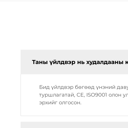
Таны үйлдвэр нь худалдааны 
Бид үйлдвэр бөгөөд үнэний даву
туршлагатай, CE, ISO9001 олон 
эрхийг олгосон.