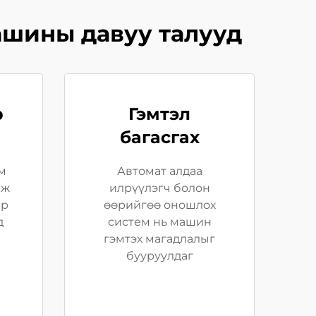
ашины давуу талууд
р
Гэмтэл
багасгах
м
Автомат алдаа
аж
илрүүлэгч болон
ар
өөрийгөө оношлох
д
систем нь машин
гэмтэх магадлалыг
бууруулдаг