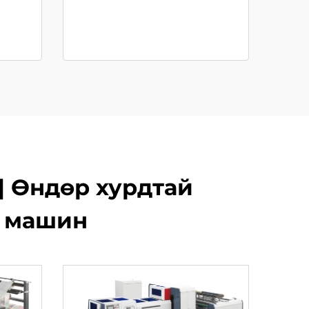
| Өндөр хурдтай
ы машин