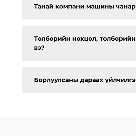
Танай компани машины чанары
Төлбөрийн нөхцөл, төлбөрийн 
вэ?
Борлуулсаны дараах үйлчилгээ