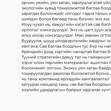
орчин үеийн, уян хатан, хариуцлагатай үйл
экологийн хувьд тохиромжтой баглаа боодл
харагдах боломжийг олгодог гадна талын 
шийдэл болох бөгөөд таны бизнес энэ зах
Илүү чухал нь, хажуугийн хэсэгтэй сав ба
орлогыг нэмэгдүүлдэг. Энэ нь цагт зуун э
илүү ихээр нэмэгдүүлдэг. Мөн зөвхөн огтл
бууруулж, шууд үйлдвэрлэлийн зардлыг оно
хангана. Сав баглаа боодлын тус бүр нь н
брендийн дээд зэргийн чанартай баглаа бо
Түүний стратегийн давуу тал нь гайхамшиг
зэрэг олон төрлийн материалыг ашиглан т
боломжийг олгоно. Энэхүү уян хатан байд
тохируулагдан ажиллах боломжтой болно.
нь таны компанид ирээдүйн хамгаалалтыг 
хатуурах нөхцөлд таны сав баглаа боодлын
зээлийн удирдлагын байрыг хадгалах хүчт