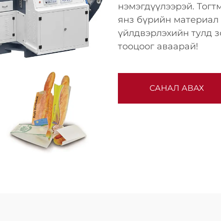
нэмэгдүүлээрэй. Тогт
янз бүрийн материал
үйлдвэрлэхийн тулд з
тооцоог аваарай!
САНАЛ АВАХ