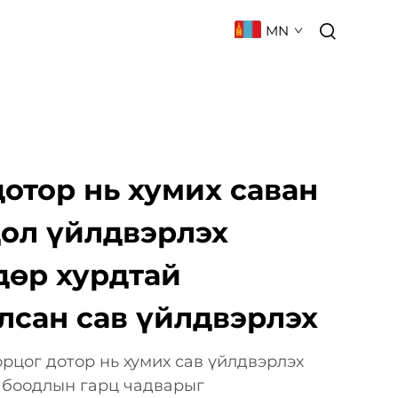
MN
 БАРИХ
ТҮГЭЭМЭЛ АСУУЛТ
отор нь хумих саван
дол үйлдвэрлэх
дөр хурдтай
лсан сав үйлдвэрлэх
рцог дотор нь хумих сав үйлдвэрлэх
 боодлын гарц чадварыг