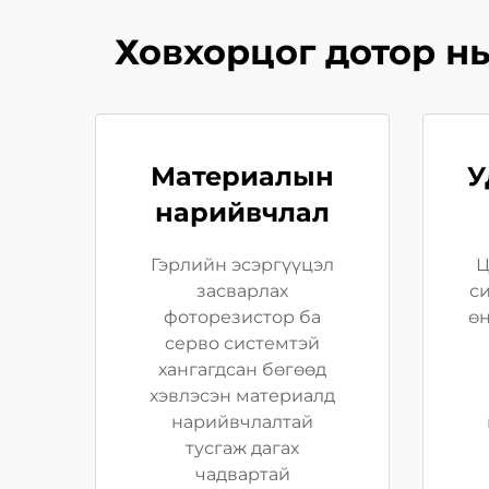
Ховхорцог дотор н
Материалын
У
нарийвчлал
Гэрлийн эсэргүүцэл
Ц
засварлах
си
фоторезистор ба
ө
серво системтэй
хангагдсан бөгөөд
хэвлэсэн материалд
нарийвчлалтай
тусгаж дагах
чадвартай