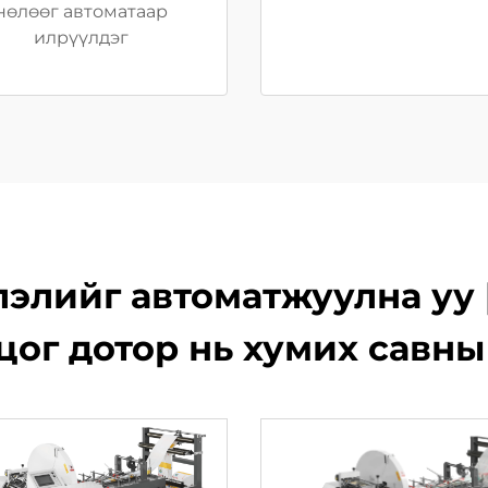
нөлөөг автоматаар
илрүүлдэг
элийг автоматжуулна уу 
цог дотор нь хумих савн