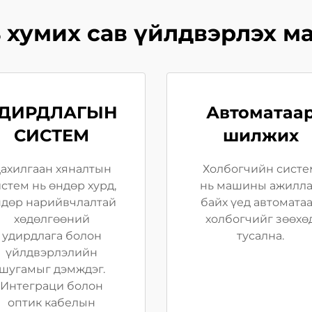
ь хумих сав үйлдвэрлэх м
ДИРДЛАГЫН
Автоматаа
СИСТЕМ
шилжих
ахилгаан хяналтын
Холбогчийн систе
стем нь өндөр хурд,
нь машины ажилл
ндөр нарийвчлалтай
байх үед автомата
хөдөлгөөний
холбогчийг зөөхө
удирдлага болон
тусална.
үйлдвэрлэлийн
шугамыг дэмждэг.
Интеграци болон
оптик кабелын