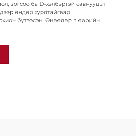
мол, зогсоо ба D-хэлбэртэй савнуудыг
 дээр өндөр хурдтайгаар
охион бүтээсэн. Өнөөдөр л өөрийн