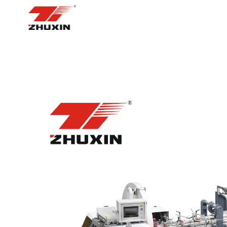
НҮҮР ХУУДАС
БҮТЭЭГДЭХҮҮН