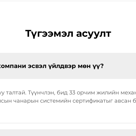
Түгээмэл асуулт
компани эсвэл үйлдвэр мөн үү?
у талтай. Түүнчлэн, бид 33 орчим жилийн мех
улсын чанарын системийн сертификатыг авсан б