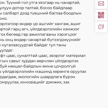
. Түүний гол утга хязгаар нь чанартай,
улуун дотор талтай, босоо байдлаар
ны салбарт дээд түвшний баглаа боодлын
оно.
вэрлэлээр өндөр үр ашгийг хангаж, ашиг
вортой гарц өгч, үйлдвэрлэлийн хэмжээг
гох бөгөөд гар ажиллагааны хэрэгцээг
 нь онц өндөр чанартай бүтээгдэхүүнийг
н нугалаасуудтай байдаг тул таны
уулдаг.
фт цаас, суналттай цаас, эвэрлэг материал
лгын савыг хурдан өөрчлөн үйлдвэрлэх
ж буй нөхцөл байдлын өмнө цочролгүй
ны үйлдвэрлэлийн машинд хөрөнгө оруулах
ирдагдаж, экологийн шаардлага бүрэн
томруулах, инновацийг дэмжих, зах