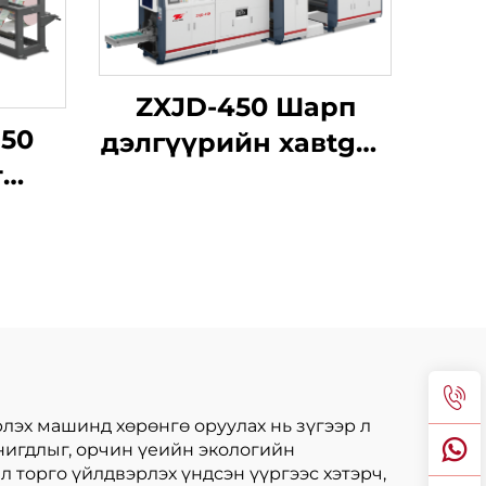
ZXJD-450 Шарп
850
дэлгүүрийн хавtgай
т
зөөврийн
бemachine
ашин
лэх машинд хөрөнгө оруулах нь зүгээр л
нигдлыг, орчин үеийн экологийн
 торго үйлдвэрлэх үндсэн үүргээс хэтэрч,