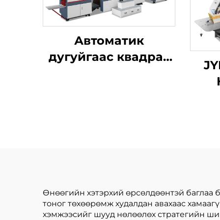
Автоматик
дугуйгаас квадрат
JY
дэргэдэх баг
шинжилгээний
х
машин
хур
ца
б
б
Өнөөгийн хэтэрхий өрсөлдөөнтэй баглаа б
тоног төхөөрөмж худалдан авахаас хамааг
хэмжээсийг шууд нөлөөлөх стратегийн ший