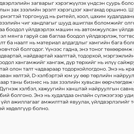
двэрлэлийн загварыг хэрэгжүүлэх үндсэн суурь болсон
ын зах зээлийн эрэлт хэрэгцээг хангахад оршино. Ш
ирмэгтэй торгонууд нь ритейл, хоол, цахим худалдаа
 зээлийн чиг хандлагыг шууд ашиглах боломжийг олг
глаа боодол үйлдвэрлэх машин нь автомжуулсан үйлд
свэл мянга гаруй сав баглаа боодол үйлдвэрлэж, тогт
олт ба наалт нь материал алдагдлыг хамгийн бага бол
вчтой болгодог. Үүнээс гадна, энэ тоног төхөөрөмж
айдвартай, найдвартай хаалттай, тодорхой, мэргэжлий
одол хангамжийг хангаж, дүр төрхийг нь илүү сайжр
тай олон талт чадвараар тодорхойлогдоно. Энэ нь кра
аван хөлтэй, D-хэлбэртэй юм уу өөр төрлийн найруу
лаар таны бизнес нь зах зээлийн хувьсан өөрчлөгдө
 Дүгнэж хэлбэл, хажуугийн ханштай найруулгын сав
бий болгоно. Энэ нь худалдаа онлайн сүлжээгээр уд
 үйл ажиллагааг амжилттай явуулах, үйлдвэрлэлийг 
эй хөдөлгүүр болно.