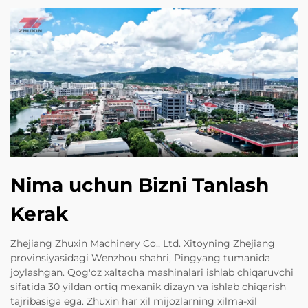
Nima uchun Bizni Tanlash
Kerak
Zhejiang Zhuxin Machinery Co., Ltd. Xitoyning Zhejiang
provinsiyasidagi Wenzhou shahri, Pingyang tumanida
joylashgan. Qog'oz xaltacha mashinalari ishlab chiqaruvchi
sifatida 30 yildan ortiq mexanik dizayn va ishlab chiqarish
tajribasiga ega. Zhuxin har xil mijozlarning xilma-xil