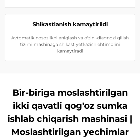
Shikastlanish kamaytirildi
Avtomatik nosozlikni aniqlash va o'zini-diagnozi qilish
tizimi mashinaga shikast yetkazish ehtimolini
kamaytiradi
Bir-biriga moslashtirilgan
ikki qavatli qog'oz sumka
ishlab chiqarish mashinasi |
Moslashtirilgan yechimlar