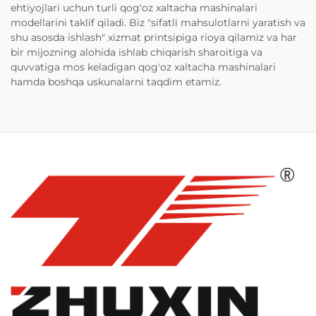
ehtiyojlari uchun turli qog'oz xaltacha mashinalari
modellarini taklif qiladi. Biz "sifatli mahsulotlarni yaratish va
shu asosda ishlash" xizmat printsipiga rioya qilamiz va har
bir mijozning alohida ishlab chiqarish sharoitiga va
quvvatiga mos keladigan qog'oz xaltacha mashinalari
hamda boshqa uskunalarni taqdim etamiz.