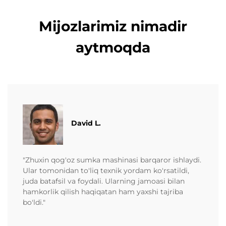
Mijozlarimiz nimadir
aytmoqda
David L.
"Zhuxin qog'oz sumka mashinasi barqaror ishlaydi.
Ular tomonidan to'liq texnik yordam ko'rsatildi,
juda batafsil va foydali. Ularning jamoasi bilan
hamkorlik qilish haqiqatan ham yaxshi tajriba
bo'ldi."