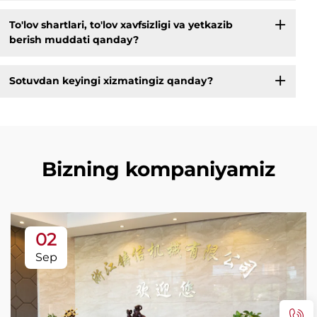
To'lov shartlari, to'lov xavfsizligi va yetkazib
berish muddati qanday?
Sotuvdan keyingi xizmatingiz qanday?
Bizning kompaniyamiz
02
Sep