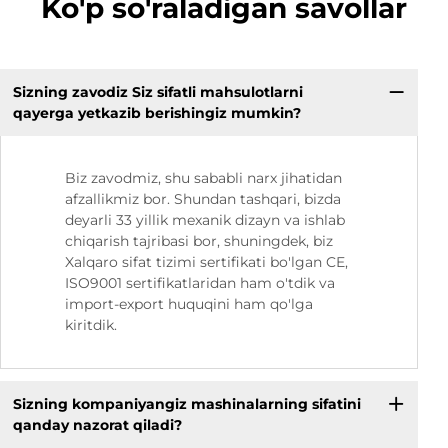
Ko'p so'raladigan savollar
Sizning zavodiz Siz sifatli mahsulotlarni
qayerga yetkazib berishingiz mumkin?
Biz zavodmiz, shu sababli narx jihatidan
afzallikmiz bor. Shundan tashqari, bizda
deyarli 33 yillik mexanik dizayn va ishlab
chiqarish tajribasi bor, shuningdek, biz
Xalqaro sifat tizimi sertifikati bo'lgan CE,
ISO9001 sertifikatlaridan ham o'tdik va
import-export huquqini ham qo'lga
kiritdik.
Sizning kompaniyangiz mashinalarning sifatini
qanday nazorat qiladi?