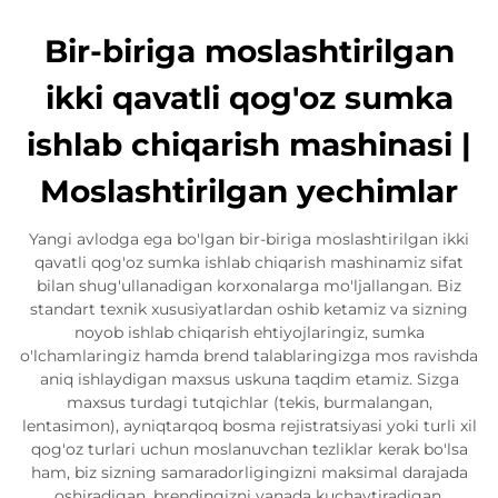
Bir-biriga moslashtirilgan
ikki qavatli qog'oz sumka
ishlab chiqarish mashinasi |
Moslashtirilgan yechimlar
Yangi avlodga ega bo'lgan bir-biriga moslashtirilgan ikki
qavatli qog'oz sumka ishlab chiqarish mashinamiz sifat
bilan shug'ullanadigan korxonalarga mo'ljallangan. Biz
standart texnik xususiyatlardan oshib ketamiz va sizning
noyob ishlab chiqarish ehtiyojlaringiz, sumka
o'lchamlaringiz hamda brend talablaringizga mos ravishda
aniq ishlaydigan maxsus uskuna taqdim etamiz. Sizga
maxsus turdagi tutqichlar (tekis, burmalangan,
lentasimon), ayniqtarqoq bosma rejistratsiyasi yoki turli xil
qog'oz turlari uchun moslanuvchan tezliklar kerak bo'lsa
ham, biz sizning samaradorligingizni maksimal darajada
oshiradigan, brendingizni yanada kuchaytiradigan,