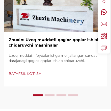
Zhuxin: Uzoq muddatli qog'oz qoplar ishlab
chiqaruvchi mashinalar
Uzoq muddatli foydalanishga mo'ljallangan sanoat
darajadagi qog'oz qoplar ishlab chiqaruvchi
mashinalarni kashf qiling, daqiqasiga 600 tagacha
qop ishlab chiqaradi. Butun dunyo tomonidan
BATAFSIL KO'RISH
ishonchli, foydalanish qulayligi va minimal to'xtashlar
uchun taniqli. Mutaxassislarning qo'llab-quvvatlashi
va tezkor xizmatni so'rang. So'rovnomani so'rang.