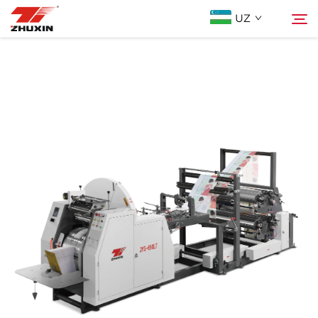
UZ
Mahsulotlar
Qidiruv
Istiqbolli Tarmoqlar
Kompaniya
Yangiliklar
Bog'lanish
FAQ