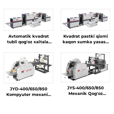
Avtomatik kvadrat
Kvadrat pastki qismi
tubli qog'oz xaltalar
kaqon sumka yasash
ishlab chiqarish
mashinasi uchun
mashinasi
avtomatik rollidan
JYS-400/650/850
JYD-400/650/850
Mexanik Qog'oz
Kompyuter mexanik
Sumka Tayyorlash
yuqori tezlikda oʻtkir
Mashinasi Onlayn
pastki qogʻoz
Bosma Bilan
sumkasini tayyorlash