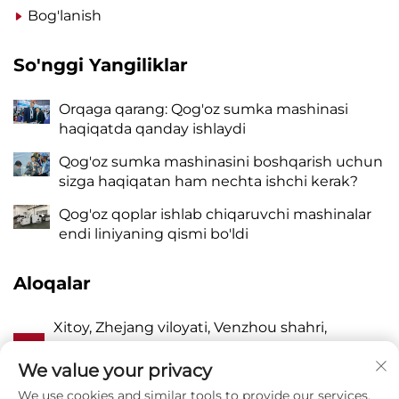
Bog'lanish
So'nggi Yangiliklar
Orqaga qarang: Qog'oz sumka mashinasi
haqiqatda qanday ishlaydi
Qog'oz sumka mashinasini boshqarish uchun
sizga haqiqatan ham nechta ishchi kerak?
Qog'oz qoplar ishlab chiqaruvchi mashinalar
endi liniyaning qismi bo'ldi
Aloqalar
Xitoy, Zhejang viloyati, Venzhou shahri,
A
Pinayang, Vanquan tumani, Jhangqiao,
Sharqiy Lyangyou ko'chasi, 118-uy
We value your privacy
We use cookies and similar tools to provide our services.