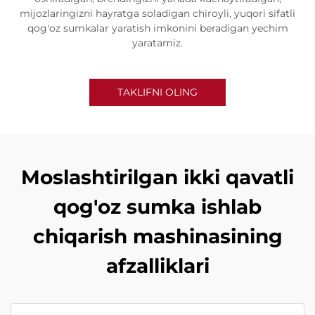
mijozlaringizni hayratga soladigan chiroyli, yuqori sifatli
qog'oz sumkalar yaratish imkonini beradigan yechim
yaratamiz.
TAKLIFNI OLING
Moslashtirilgan ikki qavatli
qog'oz sumka ishlab
chiqarish mashinasining
afzalliklari