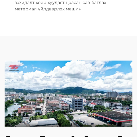
захидалт хоёр хуудаст цаасан сав баглах
материал үйлдвэрлэх машин