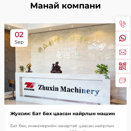
Манай компани
02
Sep
Жухсин: Бат бөх цаасан найрлын машин
Бат бөх, инженерийн чанартай цаасан найрлын