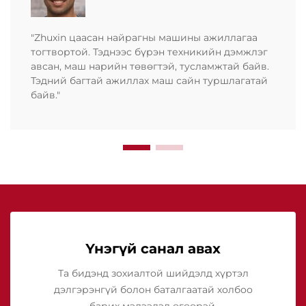
"Zhuxin цаасан найрагны машины ажиллагаа
тогтвортой. Тэднээс бүрэн техникийн дэмжлэг
авсан, маш нарийн төвөгтэй, тусламжтай байв.
Тэдний багтай ажиллах маш сайн туршлагатай
байв."
Үнэгүй санал авах
Та бидэнд зохиалтой шийдэлд хүртэл
дэлгэрэнгүй болон баталгаатай холбоо