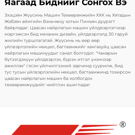
Яагаад Биднийг Сонгох Вэ
Зхэцзян Жүүсинь Машин Төхөөрөмжийн ХХК нь Хятадын
Жэбзян аймгийн Вэньчжоу хотын Пинъян дүүрэгт
байрладаг. Цаасан найрлагын машин үйлдвэрлэгчээр
мэргэжсэн бид механик дизайн, үйлдвэрлэлд 30 гаруй
жилийн туршлагатай. Жүүсинь нь өөр өөр
үйлвэрлэлийн нөхцөл, багтаамжийг хангахуйц цаасан
найрлагын машинуудыг санал болгодог. "Чанарын
бүтээгдэхүүн үйлдвэрлэх, бүрэн итгэл үнэнчээр
ажиллах" гэсэн үйлчилгээний зарчимд суурилж, бид
тус тусын үйлвэрлэлийн нөхцөл, багтаамжинд тохирсон
цаасан найрлагын машин ба холбогдох
төхөөрөмжүүдийг нийтлэн ашигладаг.