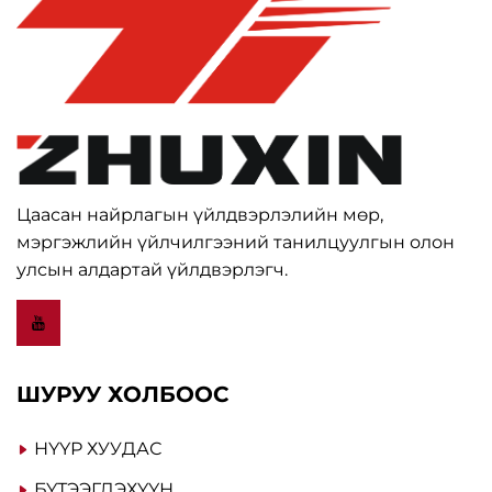
Цаасан найрлагын үйлдвэрлэлийн мөр,
мэргэжлийн үйлчилгээний танилцуулгын олон
улсын алдартай үйлдвэрлэгч.
ШУРУУ ХОЛБООС
НҮҮР ХУУДАС
БҮТЭЭГДЭХҮҮН