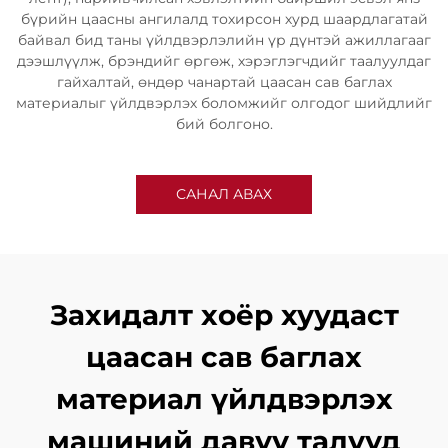
бүрийн цаасны ангилалд тохирсон хурд шаардлагатай
байвал бид таны үйлдвэрлэлийн үр дүнтэй ажиллагааг
дээшлүүлж, брэндийг өргөж, хэрэглэгчдийг таалуулдаг
гайхалтай, өндөр чанартай цаасан сав баглах
материалыг үйлдвэрлэх боломжийг олгодог шийдлийг
бий болгоно.
САНАЛ АВАХ
Захидалт хоёр хуудаст
цаасан сав баглах
материал үйлдвэрлэх
машиний давуу талууд