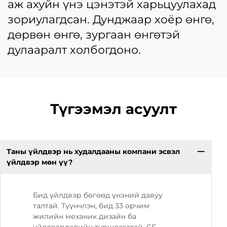
аж ахуйн үнэ цэнэтэй харьцуулахад
зориулагдсан. Дунджаар хоёр өнгө,
дөрвөн өнгө, зургаан өнгөтэй
дулааралт холбогдоно.
Түгээмэл асуулт
Таны үйлдвэр нь худалдааны компани эсвэл
үйлдвэр мөн үү?
Бид үйлдвэр бөгөөд үнэний давуу
талтай. Түүнчлэн, бид 33 орчим
жилийн механик дизайн ба