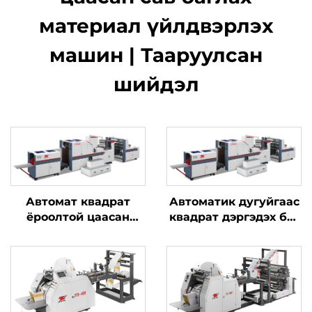
материал үйлдвэрлэх
машин | Тааруулсан
шийдэл
Автомат квадрат
Автоматик дугуйгаас
ёроолтой цаасан
квадрат дэргэдэх баг
хайрцаг хийх машин
шинжилгээний
машин