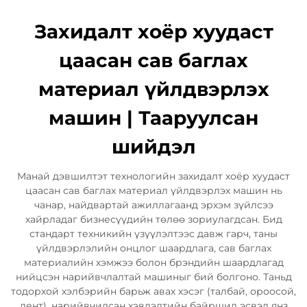
Захидалт хоёр хуудаст
цаасан сав баглах
материал үйлдвэрлэх
машин | Тааруулсан
шийдэл
Манай дэвшилтэт технологийн захидалт хоёр хуудаст
цаасан сав баглах материал үйлдвэрлэх машин нь
чанар, найдвартай ажиллагаанд эрхэм зүйлсээ
хайрладаг бизнесүүдийн төлөө зориулагдсан. Бид
стандарт техникийн үзүүлэлтээс давж гарч, таны
үйлдвэрлэлийн онцлог шаардлага, сав баглах
материалийн хэмжээ болон брэндийн шаардлагад
нийцсэн нарийвчлалтай машиныг бий болгоно. Таньд
тодорхой хэлбэрийн барьж авах хэсэг (талбай, ороосой,
лент), нарийвчилсан хэвлэлтийн байршил эсвэл янз