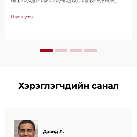
машинуудыг нэг минутанд 600 найрл хүртэлх
хурдтайгаар үйлдвэрлэдэг. Хүчин чадал, ашиглах
хялбар байдал, доод түвшний зогсолттойгоороо
Цааш үзэх
дэлхийн хэмжээнд итгэл үнэнчээр ашиглагддаг.
Мэргэжлийн дэмжлэг, хурдан үйлчилгээ аваарай.
Өнөөдөр л санал хүсэлт ирүүлээрэй.
Хэрэглэгчдийн санал
Дэвид Л.