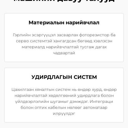
Материалын нарийвчлал
Гэрлийн эсэргүүцэл засварлах фоторезистор ба
серво системтэй хангагдсан бөгөөд хэвлэсэн
материалд нарийвчлалтай тусгаж дагах
чадвартай
УДИРДЛАГЫН СИСТЕМ
Цахилгаан хяналтын систем нь өндөр хурд, өндөр
нарийвчлалтай хөдөлгөөний удирдлага болон
үйлдвэрлэлийн шугамыг дэмждэг. Интеграци
болон оптик кабелын нөлөөг автоматаар
илрүүлдэг