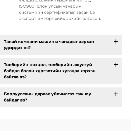
үйлдвэрлэлийн туршлагатай, CE,
ISO9001 олон улсын чанарын
системийн сертификатыг авсан ба
экспорт импорт хийх эрхийг олгосон.
Танай компани машины чанарыг хэрхэн
удирдах вэ?
Төлбөрийн нөхцөл, төлбөрийн аюулгүй
байдал болон хүргэлтийн хугацаа хэрхэн
байгаа вэ?
Борлуулсаны дараах үйлчилгээ гэж юу
байдаг вэ?