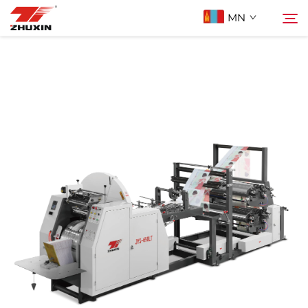
MN
Бүтээгдэхүүн
Хайх
Ашиглах Зорилго
Компани
Мэдээ
Холбоо Барих
Түгээмэл асуулт