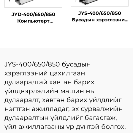
JYS-400/650/850
JYD-400/650/850
Бусадын хэрэглээний
Компьютерт
цахилгаан
хөдөлгөөнт их
дулааралтай хавтан
хурдан шар бүстэй
барих үйлдвэрлэлийн
цахилгаан сумын
машин төрөл бүрийн
бичиг бана бий
онлайн дулаарал
болгох машины
JYS-400/650/850 бусадын
хэрэглээний цахилгаан
дулааралтай хавтан барих
үйлдвэрлэлийн машин нь
дулааралт, хавтан барих үйлдлийг
нэгтгэн ажилладаг, эх сурвалжийн
дулааралтын үйлдлийг багасгаж,
үйл ажиллагааны үр дүнтэй болгох,