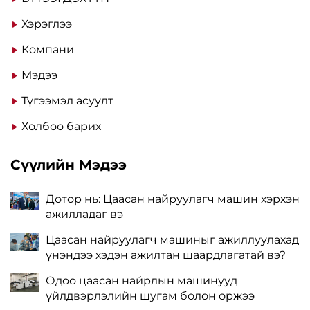
Хэрэглээ
Компани
Мэдээ
Түгээмэл асуулт
Холбоо барих
Сүүлийн Мэдээ
Дотор нь: Цаасан найруулагч машин хэрхэн
ажилладаг вэ
Цаасан найруулагч машиныг ажиллуулахад
үнэндээ хэдэн ажилтан шаардлагатай вэ?
Одоо цаасан найрлын машинууд
үйлдвэрлэлийн шугам болон оржээ