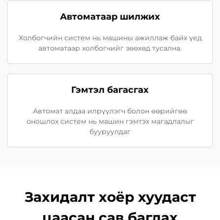
Автоматаар шилжих
Холбогчийн систем нь машины ажиллаж байх үед
автоматаар холбогчийг зөөхөд тусална.
Гэмтэл багасгах
Автомат алдаа илрүүлэгч болон өөрийгөө
оношлох систем нь машин гэмтэх магадлалыг
бууруулдаг
Захидалт хоёр хуудаст
цаасан сав баглах