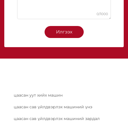
0/1000
Илгээх
цаасан уут хийх машин
цаасан сав үйлдвэрлэх машиний үнэ
цаасан сав үйлдвэрлэх машиний зардал