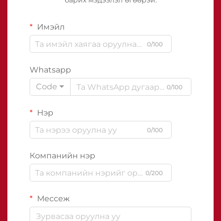
барих мэдээлэл өгөөрэй.
Имэйл
0/100
Whatsapp
Code
0/100
Нэр
0/100
Компанийн нэр
0/200
Мессеж