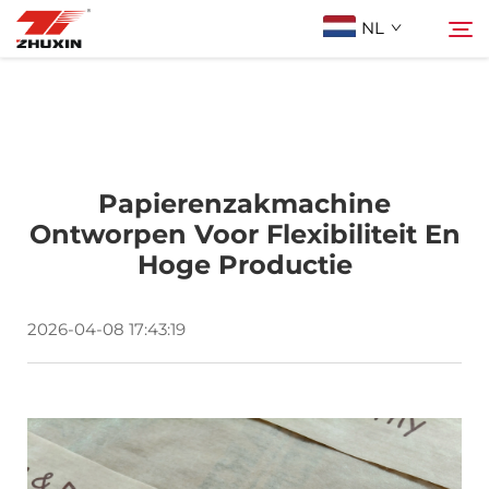
NL
Producten
Zoeken
Toepassingen
Papierenzakmachine
Ontworpen Voor Flexibiliteit En
Hoge Productie
Bedrijf
2026-04-08 17:43:19
Nieuws
Contact
FAQ