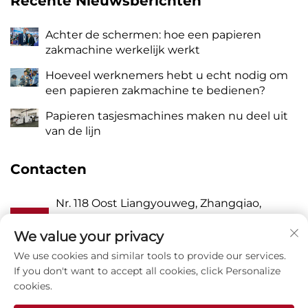
Recente Nieuwsberichten
Achter de schermen: hoe een papieren
zakmachine werkelijk werkt
Hoeveel werknemers hebt u echt nodig om
een papieren zakmachine te bedienen?
Papieren tasjesmachines maken nu deel uit
van de lijn
Contacten
Nr. 118 Oost Liangyouweg, Zhangqiao,
Een
Wanquan stad, Pingyang, Wenzhou stad,
Zhejiang VR China 325409
We value your privacy
We use cookies and similar tools to provide our services.
P
8615988795434
If you don't want to accept all cookies, click Personalize
cookies.
E
[email protected]