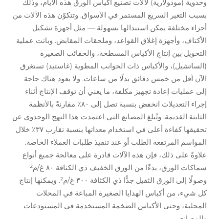
وحدوية (مودولارية) لآلات تصنيع أكياس الورق هذه الأيام، وذلك
بسبب التغير السريع المستمر في الأسواق. وتتكوّن هذه الآلات من
أجزاء مختلفة يمكن استبدالها بسهولة — مثل أجهزة تشكيل
الأكتاف، وأجهزة إغلاق القواعد، وملحقات المقابض. وباتت عملية
التحويل بين إنتاج الأكياس المسطحة، والحقائب الصغيرة
(الساتشيل)، والأكياس ذات الجوانب المطوية (غاستيد) تستغرق
الآن أقل من خمس دقائق بدلًا من ساعات. ولا يعود هناك حاجة
إلى عمليات إعادة تجهيز مكلفة، ما يعني أن توقف الإنتاج أثناء
إجراء التعديلات انخفض بنسبة تصل إلى ٨٠٪ مقارنةً بالأنظمة
الثابتة القديمة. وتُبلغ المصانع التي اعتمدت هذا النهج الوحدوي عن
تحقيقها كفاءة أعلى في استخدام معداتها بنسبة تقارب ٣٧٪ خلال
المواسم المرتفعة الطلب أو عند تنفيذ طلبات العملاء الخاصة.
علاوةً على ذلك، فإن هذه الآلات قادرة على معالجة جميع أنواع
سماكات الورق، بدءًا من الورق الخفيف ذي الكثافة ٨٠ غ/م²
وصولًا إلى الورق الثقيل جدًّا ذي الكثافة ٣٠٠ غ/م². ويمكنها إنتاج
كل شيء، من أكياس الهدايا الصغيرة المباعة في المحلات
المحلية، وحتى الأكياس الضخمة المستخدمة في المستودعات
والمصانع.