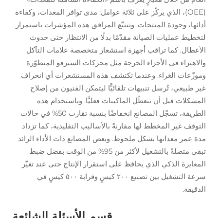
(OEE)، الذي يركّز على ثلاثة عوامل: مدى توافر المعدات، وكفاءة
أدائها، وجودة المنتجات. وتتتبّع المرافق هذه المؤشرات باستمرار
لتخطيط عمليات الصيانة مقدّمًا بدلًا من الانتظار حتى حدوث
الأعطال. كما تراقب أجهزة استشعار متخصصة علامات التآكل
والاهتراء في الأجزاء الحرجة مثل محركات السيرفو المتطوّرة
وموزّعات الغراء. وعندما تكتشف هذه المستشعرات أي انحراف
غير طبيعي، تُرسل تنبيهات تلقائيًّا ليتمكن الفنيون من إصلاح
المشكلات قبل أن تتعطّل الماكينات فعليًّا. وباستخدام هذه
الطريقة، تسجّل المصانع انخفاضًا بنسبة تقارب 50% في حالات
التوقف غير المخطط لها مقارنةً بالأساليب التقليدية، كما تزداد
مدة عمر معداتها بشكل ملحوظ. وبعض المصانع ذات الأداء الرائد
تبقى متصلةً بالتشغيل لأكثر من 95% من الوقت بفضل ضبط
المعايرة الذكي الذي يحافظ على استقرار الإنتاج حتى عند تغيّر
سرعة التشغيل بين تصنيع ٢٠٠ كيسٍ وقرابة ٥٠٠ كيسٍ في
الدقيقة.
قسم الأسئلة الشائعة