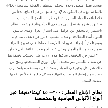
نفسه، تعمل منطق وحدة التحكم المنطقي القابلة للبرمجة (PLC)
بالتناغم مع باقي المكونات لإدارة جميع مراحل الإنتاج، بدءاً من
فك لفائف المواد الخام وانتهاءً بخطوات اللصق النهائية، مع
تحقيق دقة زمنية تصل إلى مستوى المايكروثانية. ويقوم النظام
باستمرار بالتحقق من عوامل مثل اتساق الغراء ومدى تناسق
المواد أثناء المعالجة. وعندما يتطلب الأمر إجراء تعديل ما، فإنه
يقوم تلقائياً بإجراء التغييرات اللازمة للحفاظ على تطبيق الغراء
ضمن جزء من الملليمتر. وحتى عند السرعات الفائقة التي تتجاوز
٣٠٠ كيس في الدقيقة، تحافظ هذه الآلات على تحملات دقيقة تقل
عن نصف ملليمتر عبر مختلف أنواع الورق المستخدم. وينتج عن
ذلك هدر أقل بكثير في المواد ووصلات قوية ومستقرة باستمرار،
مما يضمن إغلاق المنتجات النهائية بشكل سليم، فضلاً عن كونها
صديقة للبيئة.
نطاق الإنتاج الفعلي: ٢٠٠–٤٥٠ كيسًا/دقيقةً عبر
أنواع الأكياس القياسية والمخصصة