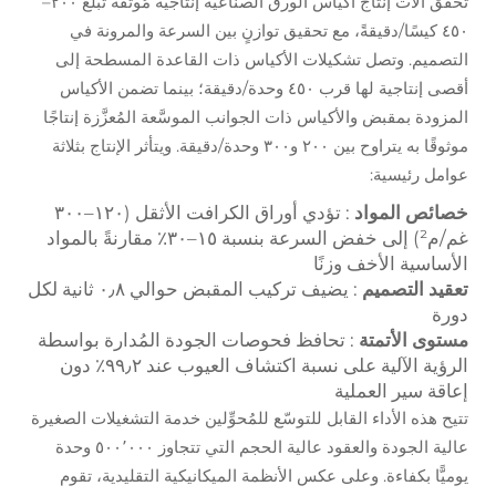
تُحقِّق آلات إنتاج أكياس الورق الصناعية إنتاجية مُوثَّقة تبلغ ٢٠٠–
٤٥٠ كيسًا/دقيقةً، مع تحقيق توازنٍ بين السرعة والمرونة في
التصميم. وتصل تشكيلات الأكياس ذات القاعدة المسطحة إلى
أقصى إنتاجية لها قرب ٤٥٠ وحدة/دقيقة؛ بينما تضمن الأكياس
المزودة بمقبض والأكياس ذات الجوانب الموسَّعة المُعزَّزة إنتاجًا
موثوقًا به يتراوح بين ٢٠٠ و٣٠٠ وحدة/دقيقة. ويتأثر الإنتاج بثلاثة
عوامل رئيسية:
خصائص المواد
: تؤدي أوراق الكرافت الأثقل (١٢٠–٣٠٠
غم/م²) إلى خفض السرعة بنسبة ١٥–٣٠٪ مقارنةً بالمواد
الأساسية الأخف وزنًا
تعقيد التصميم
: يضيف تركيب المقبض حوالي ٠٫٨ ثانية لكل
دورة
مستوى الأتمتة
: تحافظ فحوصات الجودة المُدارة بواسطة
الرؤية الآلية على نسبة اكتشاف العيوب عند ٩٩٫٢٪ دون
إعاقة سير العملية
تتيح هذه الأداء القابل للتوسّع للمُحوِّلين خدمة التشغيلات الصغيرة
عالية الجودة والعقود عالية الحجم التي تتجاوز ٥٠٠٬٠٠٠ وحدة
يوميًّا بكفاءة. وعلى عكس الأنظمة الميكانيكية التقليدية، تقوم