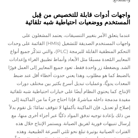
واجهات أدوات قابلة للتخصيص من قِبل
المستخدم ووضعيات احتياطية شبه تلقائية
عندما يتعلق الأمر بتغيير التنسيقات، يعتمد المشغلون على
واجهات المستخدم الصديقة للتشغيل (HMIs) القائمة على وحدات
التحكم المنطقية القابلة للبرمجة (PLC)، والتي تتذكّر جميع أنواع
المعايير المُعدة مسبقًا مثل الأبعاد وأنماط تطبيق الغراء وإعدادات
الشد. وبضغطة زر واحدة فقط، تعود جميع المعايير إلى العمل فورًا
بالضبط كما هو مطلوب. وهذا يعني حدوث أخطاء أقل عند ضبط
المعدات يدويًّا، وعمليات تبديل أسرع بكثير بين مختلف دورات
الإنتاج. كما يحتوي النظام أيضًا على خيارات احتياطية شبه تلقائية
مفيدة مدمجة داخله مباشرةً. فإذا احتاج جزءٌ ما من الماكينة إلى
إصلاح أو تعديل، فإن الماكينة بأكملها لا تتوقف تمامًا؛ بل تقوم بدلاً
من ذلك بإعادة توجيه تدفق المواد ذكيًّا عبر أجزاء أخرى منها، مع
إرسال تنبيهات فورية لفريق الصيانة. ويستمر الإنتاج خلال هذه
الفترات الصيانية بوتيرة تبلغ نحو ثلثي السرعة الطبيعية. وهذه