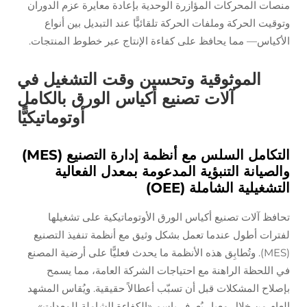
منصات المحركات المؤازرة الوحدية بإعادة معايرة عزم الدوران
وتوقيت الحركة وملفات الحركة تلقائيًّا عند التبديل بين أنواع
الأكياس— مما يحافظ على كفاءة الإنتاج عبر خطوط المنتجات.
الموثوقية وتحسين وقت التشغيل في
آلات تصنيع أكياس الورق بالكامل
أوتوماتيكيًّا
التكامل السلس مع أنظمة إدارة التصنيع (MES)
والصيانة التنبؤية المدعومة بمعدل الفعالية
التشغيلية الشاملة (OEE)
تحافظ آلات تصنيع أكياس الورق الأوتوماتيكية على تشغيلها
لفترات أطول عندما تعمل بشكل وثيق مع أنظمة تنفيذ التصنيع
(MES). وتُطابِق هذه الأنظمة ما يحدث فعليًّا على أرضية المصنع
في اللحظة الراهنة مع احتياجات الشركة العامة، مما يسمح
بإصلاح المشكلات قبل أن تسبّب أعطالاً حقيقية. ويُقاس المشهد
العام من خلال معيارٍ يُعرف باسم «الكفاءة الشاملة للمعدات»