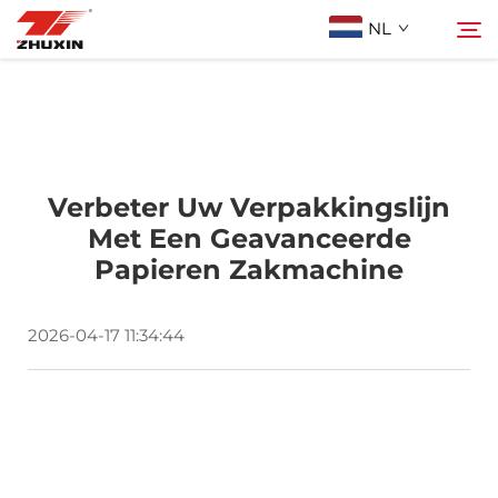
NL
Producten
Zoeken
Toepassingen
Verbeter Uw Verpakkingslijn
Met Een Geavanceerde
Papieren Zakmachine
Bedrijf
2026-04-17 11:34:44
Nieuws
Contact
FAQ