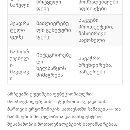
ბრტყელი
მომზადებლები,
საჩელი
ფუძე
აფთიაქები
Საკვები
Კვადრა
Გაძლიერებუ
პროდუქტები,
ტული
ლი გუსეტური
მასობრივი
ფუძე
ფუძე
საქონელი
Გამობრ
Ინტეგრირებუ
უნებულ
Სავაჭრო
ლი
ი
ბრენდირება,
ხელსაწყოს
მაკლავ
საჩუქრები
მიმაგრება
ი
Არჩევანი ეფუძნება ფუნქციონალური
მოთხოვნილებების — ტვირთის ტევადობის,
მართვის ერგონომიკის, სათავსოში ჩანახვის — და
წარმოების მოცულობისა და საინდუსტრო
შესაბამობის მოთხოვნილებების ბალანსირებას.