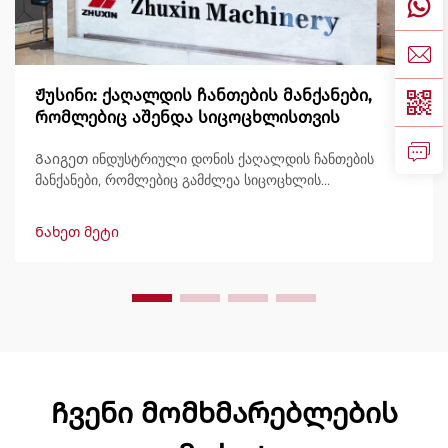
Ჟუსინი: ქაღალდის ჩანთების მანქანები,
რომლებიც აშენდა სიცოცხლისთვის
Გაიგეთ ინდუსტრიული დონის ქაღალდის ჩანთების
მანქანები, რომლებიც გამძლეა სიცოცხლის
განმავლობაში, გამოტანით 600 ჩანთამდე/წუთში.
მსოფლიოში ნდობით გამოიყენება გამძლეობის,
Ნახეთ მეტი
მარტივად მართვის და მინიმალური შესვენების გამო.
მიიღეთ სპეციალისტური მხარდაჭერა და სწრაფი
მომსახურება. მოგვწერეთ დღესვე შეთავაზების
მოსათხოვნად.
Ჩვენი მომხმარებლების