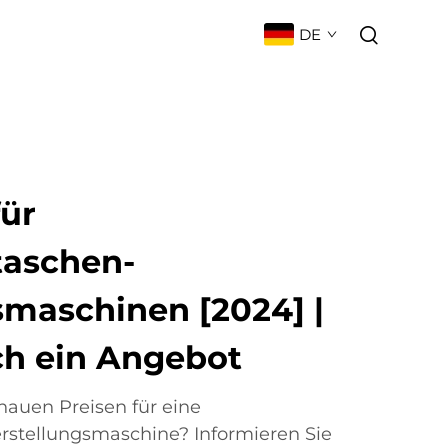
DE
UIGKEITEN
KONTAKT
FAQ
für
taschen-
smaschinen [2024] |
ch ein Angebot
nauen Preisen für eine
rstellungsmaschine? Informieren Sie