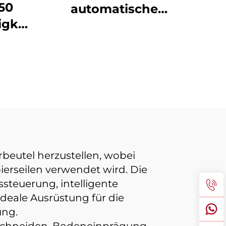
50
automatische
gkeits-
Hochgeschwindigkeits-
eutel-
Punkt Zahn-Food-
hine
Papier-Tasche
Herstellung
Maschine
beutel herzustellen, wobei
ierseilen verwendet wird. Die
steuerung, intelligente
ideale Ausrüstung für die
ung.
Schneiden, Bodeneinprägung,