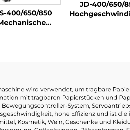
JD-400/650/8
S-400/650/850
Hochgeschwindi
Mechanische
Nahrungsmittelb
ertütenmachmaschine
Erzeugnismasc
aschine wird verwendet, um tragbare Papier
ination mit tragbaren Papierstücken und Pap
 Bewegungscontroller-System, Servoantriebs
eschwindigkeit, hohe Effizienz und ist die 
ittel, Kosmetik, Wein, Geschenke und Kleid
ersorgung, Griffanbringen, Röhrenformen, 