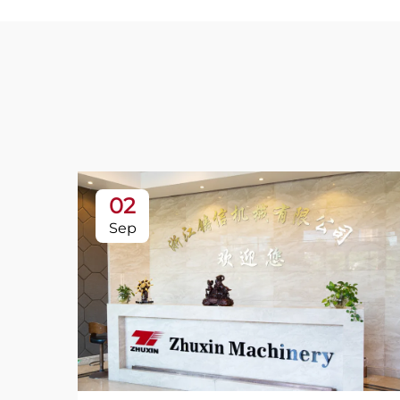
02
Sep