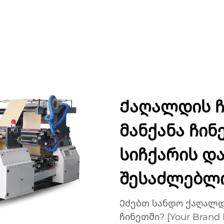
ᲣᲥᲢᲔᲑᲘ
ᲐᲞᲚᲘᲙᲐᲪᲘᲔᲑᲘ
ᲙᲝᲛᲞᲐᲜᲘᲐ
ᲡᲘᲐᲮᲚᲔᲔᲑᲘ
ᲙᲝᲜᲢᲐ
Ქაღალდის ჩ
მანქანა ჩინ
სიჩქარის დ
შესაძლებლ
Ეძებთ სანდო ქაღალდ
ჩინეთში? [Your Brand