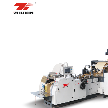
ᲛᲗᲐᲕᲐᲠᲘ ᲒᲕᲔᲠᲓᲘ
ᲞᲠᲝᲓ