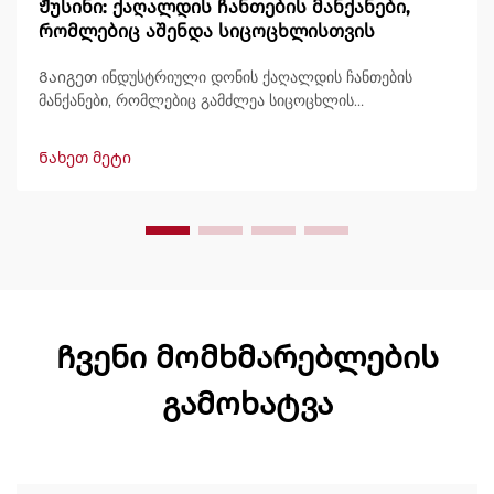
Ჟუსინი: ქაღალდის ჩანთების მანქანები,
რომლებიც აშენდა სიცოცხლისთვის
Გაიგეთ ინდუსტრიული დონის ქაღალდის ჩანთების
მანქანები, რომლებიც გამძლეა სიცოცხლის
განმავლობაში, გამოტანით 600 ჩანთამდე/წუთში.
მსოფლიოში ნდობით გამოიყენება გამძლეობის,
Ნახეთ მეტი
მარტივად მართვის და მინიმალური შესვენების გამო.
მიიღეთ სპეციალისტური მხარდაჭერა და სწრაფი
მომსახურება. მოგვწერეთ დღესვე შეთავაზების
მოსათხოვნად.
Ჩვენი მომხმარებლების
გამოხატვა