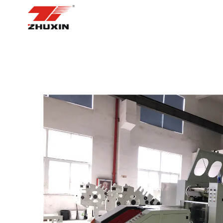
ᲛᲗᲐᲕᲐᲠᲘ ᲒᲕᲔᲠᲓᲘ
ᲞᲠᲝᲓ