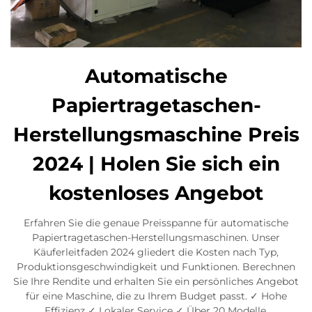
Automatische
Papiertragetaschen-
Herstellungsmaschine Preis
2024 | Holen Sie sich ein
kostenloses Angebot
Erfahren Sie die genaue Preisspanne für automatische
Papiertragetaschen-Herstellungsmaschinen. Unser
Käuferleitfaden 2024 gliedert die Kosten nach Typ,
Produktionsgeschwindigkeit und Funktionen. Berechnen
Sie Ihre Rendite und erhalten Sie ein persönliches Angebot
für eine Maschine, die zu Ihrem Budget passt. ✓ Hohe
Effizienz ✓ Lokaler Service ✓ Über 20 Modelle.