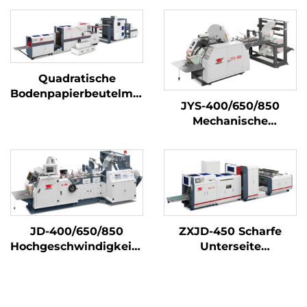
Quadratische
Bodenpapierbeutelmaschine
JYS-400/650/850
mit Druckmaschine im
Mechanische
Durchlauf
Papiertütenmachmasch
JD-400/650/850
ZXJD-450 Scharfe
Hochgeschwindigkeits-
Unterseite
Nahrungsmittelbeutel-
Papiertütenmachmasch
Erzeugnismaschine