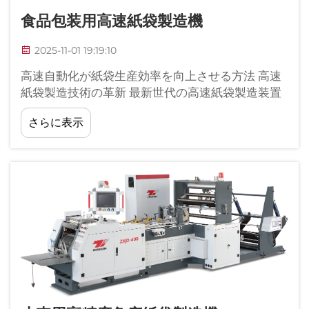
食品包装用高速紙袋製造機
2025-11-01 19:19:10
高速自動化が紙袋生産効率を向上させる方法 高速
紙袋製造技術の革新 最新世代の高速紙袋製造装置
は、包装材の生産方法において大きな進歩を示し
さらに表示
ている…