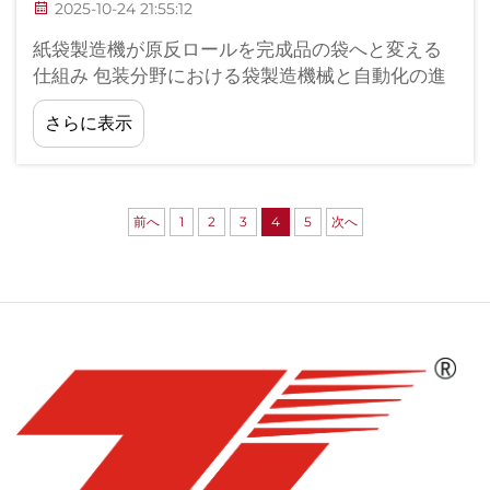
2025-10-24 21:55:12
紙袋製造機が原反ロールを完成品の袋へと変える
仕組み 包装分野における袋製造機械と自動化の進
化 1900年代初頭には、当時の古い機械では、すべ
さらに表示
ての折り畳みや接着工程を人が直接監視しながら
作業する必要がありました。
前へ
1
2
3
4
5
次へ