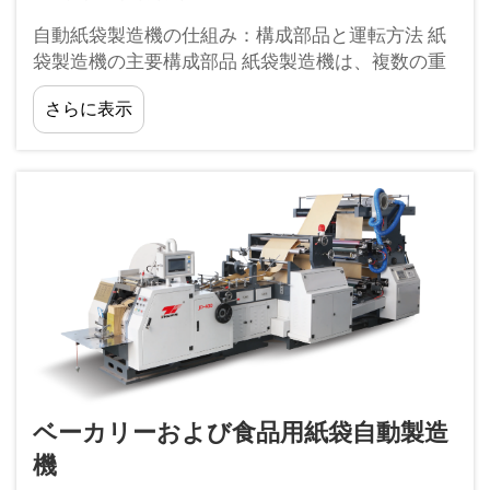
自動紙袋製造機の仕組み：構成部品と運転方法 紙
袋製造機の主要構成部品 紙袋製造機は、複数の重
要な部品を統合することで、基本的な紙の原料を
さらに表示
すぐに使用できるバッグに変換します。全体の...
ベーカリーおよび食品用紙袋自動製造
機