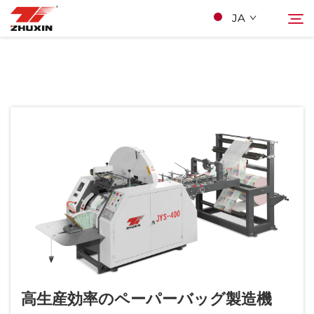
JA
製品
検索
アプリケーション
会社
ニュース
お問い合わせ
高生産効率のペーパーバッグ製造機
よくあるご質問