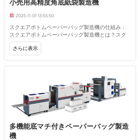
小売用高精度角底紙袋製造機
2025-11-01 13:55:50
スクエアボトムペーパーバッグ製造機の仕組み：
スクエアボトムペーパーバッグ製造機とは？スク
エアボトムペーパーバッグ製造機は、今日あらゆ
さらに表示
る場所で見かける丈夫な小売用バッグを効率よく
製造する装置です。その特徴は…
多機能底マチ付きペーパーバッグ製造
機