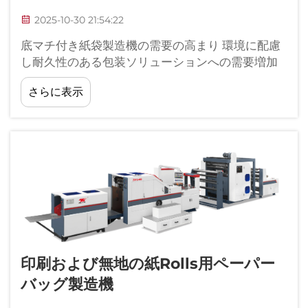
2025-10-30 21:54:22
底マチ付き紙袋製造機の需要の高まり 環境に配慮
し耐久性のある包装ソリューションへの需要増加
世界中の国々がプラスチック袋の使用禁止を進め
さらに表示
ていることを受けて、企業は実際に機能する代替
品の導入を急いでいます。
印刷および無地の紙rolls用ペーパー
バッグ製造機