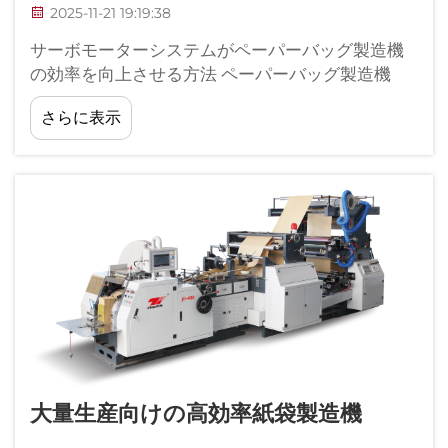
2025-11-21 19:19:38
サーボモーターシステムがペーパーバッグ製造機
の効率を向上させる方法 ペーパーバッグ製造機
は、サーボモーターシステムを搭載することでは
さらに表示
るかに高い性能を発揮します。このようなモータ
ーはリアルタイムで非常に正確な制御を可能にし
ます。これらのシステムはいわゆる…に基づいて動
作します。
大量生産向けの高効率紙袋製造機