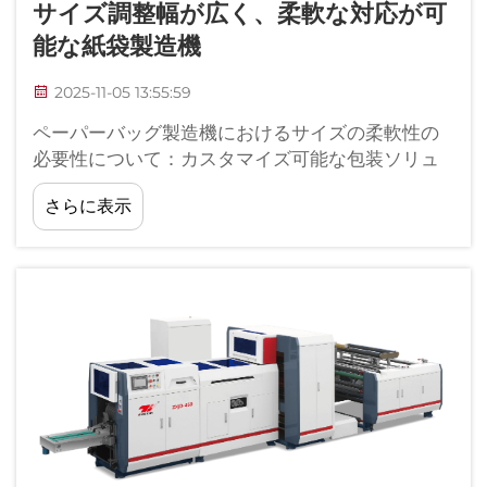
サイズ調整幅が広く、柔軟な対応が可
能な紙袋製造機
2025-11-05 13:55:59
ペーパーバッグ製造機におけるサイズの柔軟性の
必要性について：カスタマイズ可能な包装ソリュ
ーションの需要増加。現代の企業は、さまざまな
さらに表示
サイズの製品に対応できる包装材を必要としてい
ます。最近の調査によると、実に7...