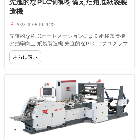
先進的なPLC制御を備えた角底紙袋製
造機
2025-11-08 19:19:20
先進的なPLCオートメーションによる紙袋製造機
の効率向上 紙袋製造機 先進的なPLC（プログラマ
ブルロジックコントローラー）およびオートメー
さらに表示
ションシステムは、現代の紙袋製造機の技術的基
盤を形成しており、著しく...