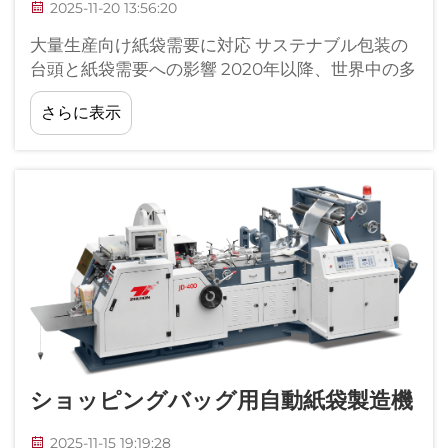
2025-11-20 13:56:20
大量生産向け紙袋需要に対応 サステナブル包装の
台頭と紙袋需要への影響 2020年以降、世界中の多
くの国がプラスチックを禁止したことを背景に、
さらに表示
世界の紙袋市場は約18％拡大しました...
ショッピングバッグ用自動紙袋製造機
2025-11-15 19:19:28