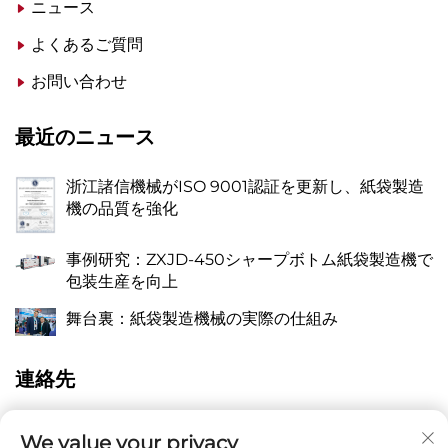
ニュース
よくあるご質問
お問い合わせ
最近のニュース
浙江諸信機械がISO 9001認証を更新し、紙袋製造
機の品質を強化
事例研究：ZXJD-450シャープボトム紙袋製造機で
包装生産を向上
舞台裏：紙袋製造機械の実際の仕組み
連絡先
A
浙江省平陽県万全鎮張橋梁油路東118番地
We value your privacy