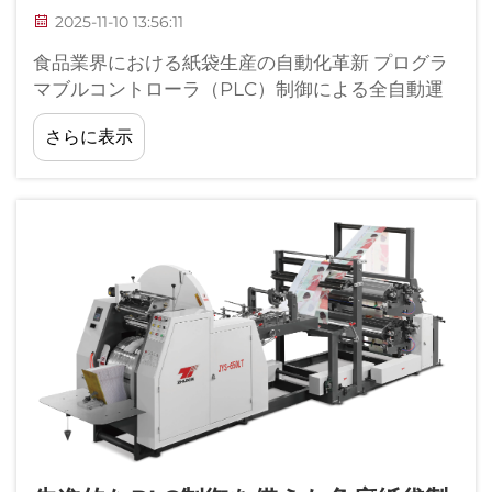
2025-11-10 13:56:11
食品業界における紙袋生産の自動化革新 プログラ
マブルコントローラ（PLC）制御による全自動運
転に対する需要の高まり 近年、ますます多くの食
さらに表示
品メーカーが紙袋製造のニーズに対して自動化ソ
リューションを採用しています...