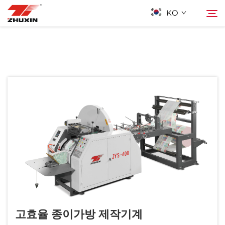
KO
제품
검색
응용 프로그램
회사
뉴스
연락하기
고효율 종이가방 제작기계
자주 묻는 질문