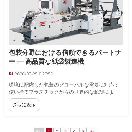
包装分野における信頼できるパートナ
ー — 高品質な紙袋製造機
2026-05-25 11:23:55
環境に配慮した包装のグローバルな需要に対応：
使い捨てプラスチックからの世界的な脱却によ
り、小売業およびフードサービス業界において持
さらに表示
続可能な紙製包装への需要が急増しています。世
界中の政府が厳格な環境規制を導入しています…
前へ
1
2
3
4
5
次へ