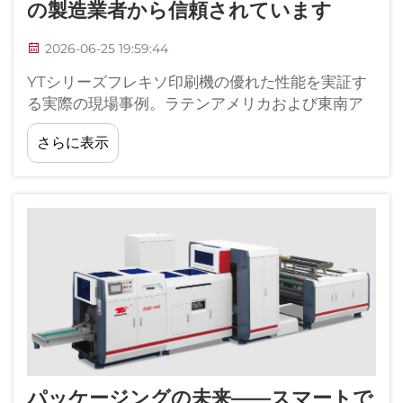
の製造業者から信頼されています
2026-06-25 19:59:44
YTシリーズフレキソ印刷機の優れた性能を実証す
る実際の現場事例。ラテンアメリカおよび東南ア
ジアの包装工場のオペレーターとの長期にわたる
さらに表示
コミュニケーションを通じ、YTシリーズの実用的
なメリットについて、直接的な証拠が得られてい
ます…
パッケージングの未来——スマートで