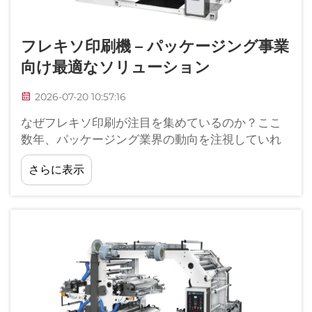
フレキソ印刷機 – パッケージング事業
向け最適なソリューション
2026-07-20 10:57:16
なぜフレキソ印刷が注目を集めているのか？ここ
数年、パッケージング業界の動向を注視していれ
ば、静かではありますが着実な変化に気づかれた
さらに表示
ことでしょう。ますます多くのコンバーターがグ
ラビア印刷やオフセット印刷から離れ、…