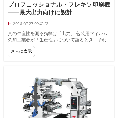
プロフェッショナル・フレキソ印刷機
――最大出力向けに設計
2026-07-27 09:01:23
真の生産性を測る指標は「出力」 包装用フィルム
の加工業者が「生産性」について語るとき、それ
は単に仕様書に記載された印刷速度を指している
さらに表示
わけではありません。真の生産性とは、実際に出
荷可能な、販売可能な印刷ロールがどれだけ得ら
れるかという点にこそあります。