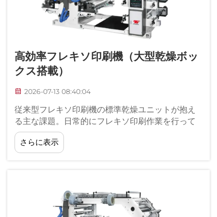
高効率フレキソ印刷機（大型乾燥ボッ
クス搭載）
2026-07-13 08:40:04
従来型フレキソ印刷機の標準乾燥ユニットが抱え
る主な課題。日常的にフレキソ印刷作業を行って
いる方であれば、一般的な印刷機に内蔵されてい
さらに表示
る小型乾燥ボックスが引き起こすボトルネックを
容易に特定できます。ほとんどの入門レベルのフ
レキソ装置...