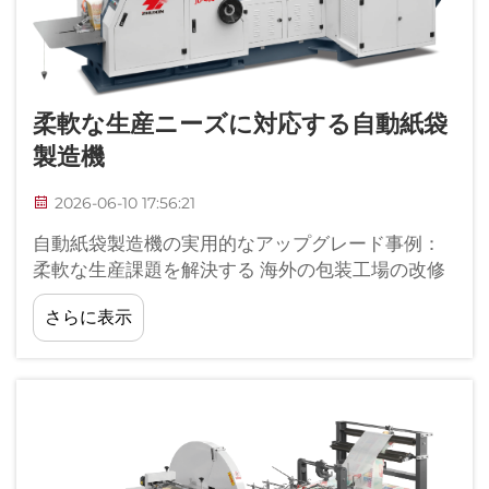
柔軟な生産ニーズに対応する自動紙袋
製造機
2026-06-10 17:56:21
自動紙袋製造機の実用的なアップグレード事例：
柔軟な生産課題を解決する 海外の包装工場の改修
プロジェクトを長年にわたり追跡・調査した結
さらに表示
果、中小規模の工場が直面する一般的な生産ボト
ルネックについて明確な理解を得ました…