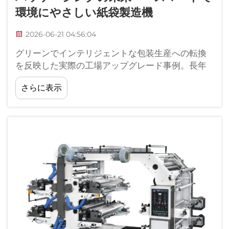
環境にやさしい紙袋製造機
2026-06-21 04:56:04
グリーンでインテリジェントな包装生産への転換
を反映した実際の工場アップグレード事例。長年
にわたり、海外向け包装機器の改修プロジェクト
さらに表示
に参画し、老朽化・高消費型機械設備の現状を直
接把握しています…