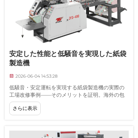
安定した性能と低騒音を実現した紙袋
製造機
2026-06-04 14:53:28
低騒音・安定運転を実現する紙袋製造機の実際の
工場改修事例——そのメリットを証明。海外の包
装工場における設備更新プロジェクトを長年にわ
さらに表示
たり追跡調査した結果、老朽化・高騒音・不安定
運転によって引き起こされる実際の課題につい
て、直接的な知見を得ました…