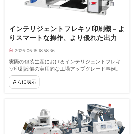
インテリジェントフレキソ印刷機 – よ
りスマートな操作、より優れた出力
2026-06-15 18:58:36
実際の包装生産におけるインテリジェントフレキ
ソ印刷設備の実用的な工場アップグレード事例。
東南アジアの食品・ベーカリー業界における包装
さらに表示
設備改修プロジェクトを数年にわたり追跡調査し
た結果、現場で得られた明確な一次情報に基づく
理解が得られました…