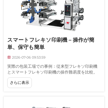
スマートフレキソ印刷機 – 操作が簡
単、保守も簡単
2026-07-06 09:53:59
実際の包装工場での事例：従来型フレキソ印刷機
とスマートフレキソ印刷機の操作難易度を比較。
多くの紙製包装ワークショップの監督者が、従来
さらに表示
のフレキソ印刷機をインテリジェントな最新機種
に置き換えた後、明らかに効率性の差を実感して
います。小さなベーカリー用紙パッケージ...