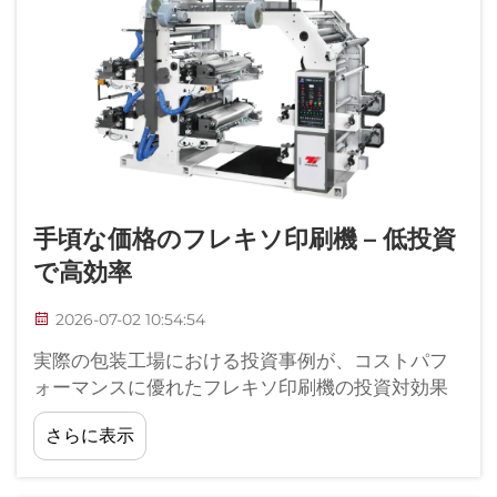
手頃な価格のフレキソ印刷機 – 低投資
で高効率
2026-07-02 10:54:54
実際の包装工場における投資事例が、コストパフ
ォーマンスに優れたフレキソ印刷機の投資対効果
（ROI）のメリットを実証しています。新規に設立
さらに表示
された紙製包装メーカーの多くは、高価な輸入印
刷機とコスト効率の高い国産フレキソ設備を比較
した後、明確な投資額の差異データを共有してい