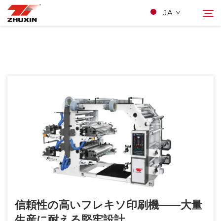
JA
製品
検索
アプリケーション
会社
ニュース
お問い合わせ
信頼性の高いフレキソ印刷機――大量
よくあるご質問
生産に耐える堅牢設計