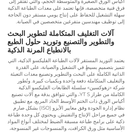
أكياس الورق الصغيرة والمتوسطة الحجم، والتي تفتقر إلى
فرق فنية متخصصة، فإنها تعتمد على معدات الطباعة الذكية
سهلة التشغيل للحفاظ على إنتاج يومي مستقر دون الحاجة
إلى توظيف مهندسين متفرغين متخصصين في الصيانة.
آلات التغليف المتكاملة لتطوير البحث
والتطوير والتصنيع وتوريد حلول الطبع
بالانطباع المرنة الذكية
يعتمد التوريد المستقر لآلات الطباعة الفليكسو الذكية، التي
تتميز بتصميمٍ بسيطٍ في التشغيل والصيانة، على القدرة
الذاتية الكاملة على البحث والتطوير وتصنيع معدات التعبئة
والتغليف المتكاملة دفعة واحدة وبكميات كبيرة. وتُطور
شركة «زهوكسين» سلسلة الطابعات الفليكسو الذكية
الكاملة من طراز YT S، والتي تتوافق بدقة مع آلات تصنيع
أكياس الورق ذات الختم الأوسط الحاد المربع، مع تطبيق
نظام إدارة الجودة وفق معايير الأيزو (ISO) بشكل صارم
في جميع مراحل الإنتاج والتفتيش. ويحتوي كل وحدة طباعة
ذكية على برامج طباعة مسبقة الضبط لمختلف أنواع المواد
الأساسية مثل ورق الكرافت، والمنسوجات غير المنسوجة،