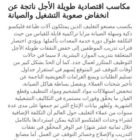
مكاسب اقتصادية طويلة الأجل ناتجة عن
انخفاض صعوبة التشغيل والصيانة
يكتسب مصنعو التغليف الذين يمتلكون آلات طباعة فليكسو
ذكية وسهلة الصيانة مزايا تراكمية قابلة للقياس من حيث
التكلفة طوال دورة خدمة المعدات بأكملها. ويؤدي اختصار
فترات تدريب الموظفين إلى خفض النفقات طويلة الأجل
المتعلقة بتدريب الموارد البشرية، لا سيما في حالات
التوظيف المتكرر لعمال جدد. كما أن الحدّ بشكل كبير من
أوقات التوقف غير المتوقع يُسهم في استقرار جداول
تسليم الطلبات ويمنع الغرامات التعويضية الناجمة عن
تأخير شحنات العملاء. وبفضل بساطة هياكل الصيانة،
تنخفض استهلاكات مواد التشحيم ومواد التنظيف وقطع
الغيار، ما يحقّق وفورات مستمرة في التكاليف التشغيلية
الشهرية. وتُظهر بيانات الإنتاج التي تم جمعها على مدى عدة
سنوات من عملاء التغليف حول العالم أن التكلفة الإضافية
لشراء وحدات الفليكسو الذكية يمكن استردادها بالكامل
خلال ثمانية عشر شهرًا عبر الوفر المحقَّق في نفقات
التدريب والإصلاح وخسائر التوقف عن العمل. أما مصانع