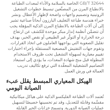
GB/T 32644 الخاصة بالسلامة والأداء لمعدات الطباعة
بالانطباع المرن من المصنِّعين تبسيط خطوات التشغيل
الروتينية وتصميم واجهات واضحة لإظهار الأعطال. ونشر
خبراء هندسة طباعة التغليف البارزون أبحاثاً صناعية تشير
إلى أن آلات الطباعة بالانطباع المرن الذكية المؤهلة يجب
أن تتضمَّن أنظمة إنذار مبكر موحدة للكشف عن ارتفاع
درجة الحرارة أو التوتُّر غير الطبيعي أو نقص الحبر، بهدف
تقليل الصعوبة التي يواجهها العاملون في اتخاذ القرارات.
وتقوم جهات التفتيش المصنعية المستقلة بإجراء اختبارات
تقييم معيارية لسهولة التشغيل تحت ظروف الاستخدام
المطولة قبل منح شهادة المعدات، ما يؤدي إلى استبعاد
التصاميم التشغيلية المعقَّدة التي ترفع تكاليف تدريب
العمالة في ورش العمل.
الهيكل المعياري المبسط يقلل عبء
الصيانة اليومي
تُعتمد آلات الطباعة الفليكسو الذكية على هياكل ميكانيكية
مقسَّمة وقابلة للتعديل، وقد تم تحسينها خصيصًا لتسهيل
عمليات الصيانة الدورية. وتسمح خزانات الحبر القابلة