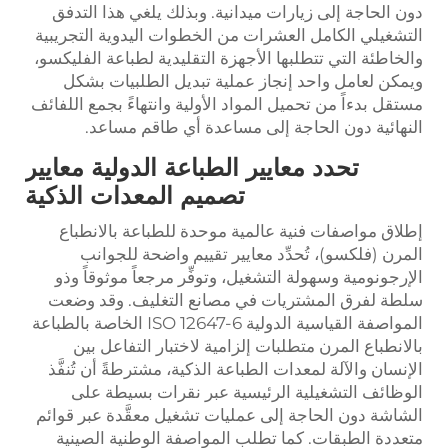
دون الحاجة إلى زيارات ميدانية. وبذلك يلغي هذا التدفق
التشغيلي الكامل العشرات من الخطوات اليدوية التجريبية
والخاطئة التي تتطلبها الأجهزة التقليدية لطباعة الفليكسو،
ويمكن لعامل واحد إنجاز عملية تبديل الطلبيات بشكل
مستقل بدءاً من تحميل المواد الأولية وانتهاءً بجمع اللفائف
النهائية دون الحاجة إلى مساعدة أي طاقم مساعد.
تحدد معايير الطباعة الدولية معايير
تصميم المعدات الذكية
إطلاق مواصفات فنية عالمية موحدة للطباعة بالانطباع
المرن (فلكسو)، تُحدِّد معايير تقييم واضحة للجوانب
الإرجونومية وسهولة التشغيل، وتوفِّر مرجعاً موثوقاً وذو
سلطة لفرق المشتريات في مصانع التغليف. وقد وضعت
المواصفة القياسية الدولية ISO 12647-6 الخاصة بالطباعة
بالانطباع المرن متطلبات إلزامية لاختبار التفاعل بين
الإنسان والآلة لمعدات الطباعة الذكية، مشترطةً أن تُنفَّذ
الوظائف التشغيلية الرئيسية عبر نقرات بسيطة على
الشاشة دون الحاجة إلى عمليات تشغيل معقَّدة عبر قوائم
متعددة الطبقات. كما تطلب المواصفة الوطنية الصينية