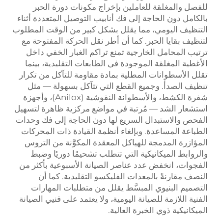
للفصل والمغلقة للعاملين بإخراج مكونات دورة الحبر
بالكامل دون الحاجة إلى فك أنابيب التوصيل المتعددة أثناء
التنظيف اليومي، مما يقلل بشكل كبير من الوقت المطلوب
لتنظيف بقايا الحبر. كما أن أطر نقل الحركة المفتوحة مع
ترتيب المحامل الخارجية تمنع تراكم الغبار الخفي داخل
الأغطية المغلقة الموجودة في الطابعات التقليدية، بينما
تقلل الأسطوانات المطلية بمادة مقاومة للتآكل من تكرار
تنظيف الصدأ. وجميع القطع التي تتآكل بسهولة — مثل
شفرة الكشط، والأسطوانة النقوشية (Anilox)، وأجهزة
استشعار الشد — مُرتبة في مواضع مركزية ظاهرة لتسهيل
الفحص والاستبدال السريع لها دون الحاجة إلى فك وحدات
الطباعة المساعدة. وبإلغاء أنظمة القيادة ذات المحركات
المؤازرة المدمجة للهياكل المعقدة المكوَّنة من التروس
والروابط الميكانيكية التي تتطلب تشحيمًا دوريًا وضبط
الفجوات، انخفض عدد عناصر الصيانة الأسبوعية بأكثر من
النصف مقارنةً بالمعدات الفليكسو التقليدية. كما أن
التصميم البنيوي المبسَّط يقلل من متطلبات المهارات
الفنية اللازمة للصيانة اليومية، ولا يعتمد على فنيي الصيانة
الميكانيكية ذوي الخبرة العالية.