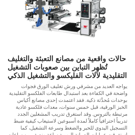
حالات واقعية من مصانع التعبئة والتغليف
تُظهر التباين بين صعوبات التشغيل
التقليدية لآلات الفليكسو والتشغيل الذكي
يواجه العديد من مشرفي ورش تغليف الورق فجوات
واضحة في الكفاءة بعد استبدال طابعات الفلكسو التقليدية
بوحدات مُحدَّثة ذكية. فقد اعتمدت إحدى مصانع أكياس
الخبز الورقية، قبل خمس سنوات، معدات فلكسو عادية
مرتبطة بالتروس. وقد استغرق تدريب المشغلين الجدد
تدريباً احترافياً كاملاً لمدة أسبوعين لاستيعاب كيفية ضبط
التسجيل اليدوي للحبر والضغط وسرعة التشغيل، كما
استغرقت عمليات الصيانة اليومية ساعة ونصف من ساعات