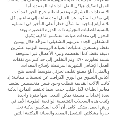
العمل لتفكيك هياكل النقل الداخلية المعقدة. أما
الانسدادات العشوائية وعدم انتظام خرج الحبر فقد أدت
إلى توقف الماكينة عن العمل لمدة ساعة إلى ساعتين كل
ثلاثة أيام إنتاجية، ما شكَّل خطراً على التأخير في التسليم
بالنسبة للطلبات التجزئية ذات الدورة القصيرة. وبعد
التحول إلى معدات طباعة الفلكسو الذكية، يُكمِل
المشغلون الجدد تدريبهم التشغيلي الموحَّد خلال يومين
فقط، وتستغرق عمليات الصيانة الروتينية اليومية عشرين
دقيقة فقط. كما انخفضت وتيرة الأعطال غير المتوقعة
بنسبة تجاوزت ٧٠٪، وتم التخلص إلى حد كبير من نفقات
العمل الإضافي الشهرية المرتبطة بإصلاح المعدات.
وبالمثل، أبلغ مصنع تغليف تجزئي متوسط الحجم ينتج
أكياس التسوق من الورق الكرافت عن تحسينات مماثلة؛ إذ
كانت الآلات القديمة تتطلب وجود فنيين متخصصين لضبط
معايير الطباعة لكل طلب جديد، بينما تحتفظ النماذج الذكية
بعدة إعدادات مسبقة يمكن التبديل بينها بنقرة واحدة.
وتُثبت هذه السجلات التشغيلية الواقعية الطويلة الأمد في
ورش العمل بشكل كامل أن آلات الفلكسو الذكية تحل
جذرياً مشكلتي التشغيل المعقد والصيانة المكثفة اللتين