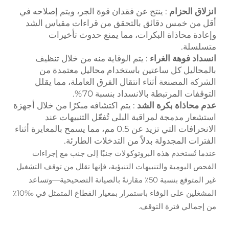
انزلاق الحزام
: ينتج عن فقدان قوة الجر، ويتم إصلاحه في
أقل من خمس دقائق بالتحقق من قراءات مقياس الشد
وإعادة محاذاة البكرات، مما يمنع حدوث تأخيرات
متسلسلة.
انسداد فوهة الغراء
: يتم الوقاية منه من خلال تنظيف
بالمحاليل كل ساعتين باستخدام محاليل معتمدة من
الشركة المصنعة أثناء انتقال الفرق العاملة، مما يقلل
التوقفات المرتبطة بالانسداد بنسبة 70%.
عدم محاذاة بكرة الشد
: يتم اكتشافه مبكرًا من خلال أجهزة
استشعار مدمجة لمراقبة البلى تُفعّل التنبيهات عند
الانحرافات التي تزيد عن 0.5 مم، مما يسمح بالمعايرة أثناء
الفترات المجدولة بدلاً من التدخلات الطارئة.
عندما تُستخدم هذه البروتوكولات جنبًا إلى جنب مع إجراءات
الفحص اليومية والتنبيهات التنبؤية، فإنها تقلل من توقف التشغيل
غير المتوقع بنسبة 50٪ مقارنةً بالصيانة التصحيحية—وتساعد
المشغلين على الوفاء باستمرار بمعيار القطاع المتمثل في ‰10٪
من إجمالي فترة التوقف.