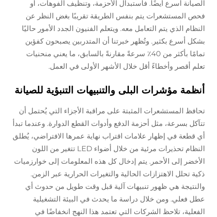
الصيانة أسرع أيضًا. فاستبدال الأحزمة، وتنظيف الفوهات، أو
فحص المستشعرات يتم بنفس الطريقة تقريبًا بغض النظر عن
النظام الذي يتم التعامل معه. ويتعلم الفنيون الجدد الأمور حاليًا
بشكل أسرع بكثير. وتُظهر خبرتنا أن المتدربين يصبحون كفؤين
تمامًا بأكثر من 40٪ سرعةً مقارنةً بالسابق، ما يعني منحنيات
تعلم أقصر وأخطاءً أقل خلال الأشهر الأولى في العمل.
أنظمة مؤشرات البلى والتنبيهات التنبؤية للصيانة
تحافظ المستشعرات المثبتة على مراقبة الأجزاء التي يُحتمل أن
تتآكل بسرعة، مثل أحزمة الدفع وأدوات القطع الدوارة. وعندما تبدأ
أي قطعة في إظهار علامات اقتراب نهاية عمرها الافتراضي، يُطلق
النظام تحذيرات مرئية من خلال أضواء LED تتغير من اللون
الأخضر إلى الأحمر. يتم إدخال كل هذه المعلومات إلى خوارزميات
ذكية تحلل الاهتزازات الحالية والتغيرات الحرارية عبر الزمن.
والنتيجة هي ظهور تنبيهات آلية قبل وقت طويل من حدوث أي
عطل فعلي. ومن خلال دراسة ما يحدث في البيئة التشغيلية
الفعلية، تلاحظ الشركات التي تعتمد هذا النهج انخفاضًا في