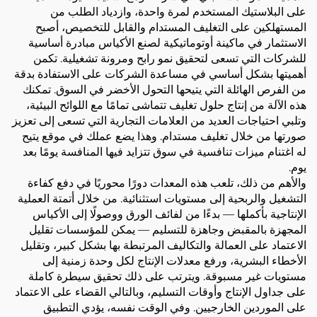
على البلاستيك المستخدم لمرة واحدة، وازدياد الطلب من
المستهلكين على التغليف المستدام والقابل للتخصيص، أصبح
الاستثمار في ماكينة أوتوماتيكية لصنع الأكياس مبادرة أساسية
للشركات التي تسعى لتحقيق نمو رابح ومرونة تشغيلية. تكمن
أهميتها بشكل أساسي في مساعدة الشركات على الاستفادة بدقة
من الفرص الهائلة التي يتيحها التحول الأخضر في السوق. تمكنك
هذه الآلة من إنتاج حلول تغليف تتماشى تمامًا مع اللوائح البيئية،
وتلبي احتياجات العديد من العلامات التجارية التي تسعى إلى تعزيز
صورتها من خلال تغليف مستدام. وهذا يضع عملك في موقع يتيح
له اغتنام ميزات تنافسية في سوق تتزايد فيها المنافسة يومًا بعد
يوم.
والأهم من ذلك، تلعب هذه المعدات دورًا محوريًا في دفع كفاءة
التشغيل والربحية إلى مستويات استثنائية. من خلال أتمتة العملية
الإنتاجية بأكملها — بدءًا من لفائف الورق ووصولًا إلى الأكياس
المجهزة بالمقبض وجاهزة للتسليم — يمكن للمؤسسات تقليل
الاعتماد على العمالة والتكاليف المرتبطة بها بشكل كبير، وتقليل
الأخطاء البشرية، ورفع معدلات الإنتاج لكل وحدة زمنية إلى
مستويات غير مسبوقة. ويترتب على ذلك تحقيق سيطرة كاملة
على جداول الإنتاج وأوقات التسليم، وبالتالي القضاء على الاعتماد
على الموردين الخارجيين. وفي الوقت نفسه، يؤدي التطبيق