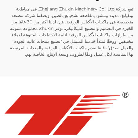
تقع شركة Zhejiang Zhuxin Machinery Co., Ltd. في مقاطعة
بينغيانغ، مدينة ونتشو، بمقاطعة تشجيانغ بالصين. وبصفتنا شركة مصنعة
متخصصة في ماكينات الأكياس الورقية، فإن لدينا أكثر من 30 عامًا من
الخبرة في التصميم والتصنيع الميكانيكي. توفر Zhuxin مجموعة متنوعة
من طرازات ماكينات الأكياس الورقية لتلبية الاحتياجات المتنوعة لعملاء
مختلفين. ووفقًا لمبدأ خدمتنا المتمثل في "تصنيع منتجات عالية الجودة
والعمل بصدق"، فإننا نقدم ماكينات الأكياس الورقية والمعدات المرتبطة
بها المناسبة لكل عميل وفقًا لظروف وسعة الإنتاج الخاصة بهم.