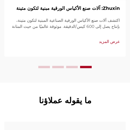
Zhuxin: آلات صنع الأكياس الورقية مبنية لتكون متينة
اكتشف آلات صنع الأكياس الورقية الصناعية المبنية لتكون متينة،
بإنتاج يصل إلى 600 كيس/الدقيقة. موثوقة عالميًا من حيث المتانة
وسهولة الاستخدام والصيانة المحدودة. احصل على دعم فني
وخدمة سريعة. اطلب عرض سعر اليوم.
عرض المزيد
ما يقوله عملاؤنا