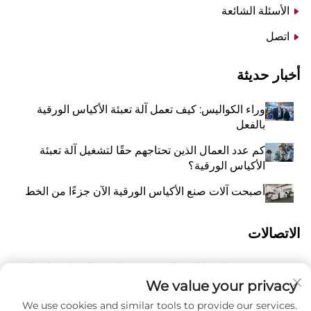
الأسئلة الشائعة
اتصل
أخبار حديثة
وراء الكواليس: كيف تعمل آلة تعبئة الأكياس الورقية
بالفعل
كم عدد العمال الذين تحتاجهم حقًا لتشغيل آلة تعبئة
الأكياس الورقية؟
أصبحت آلات صنع الأكياس الورقية الآن جزءًا من الخط
الاتصالات
رقم 118 شارع ليانغيو الشرقية، تشانغتشياو، بلدة وانكوان،
أ
بينغيانغ، مدينة ونتشو، مقاطعة تشيجيانغ، الصين 325409
We value your privacy
We use cookies and similar tools to provide our services.