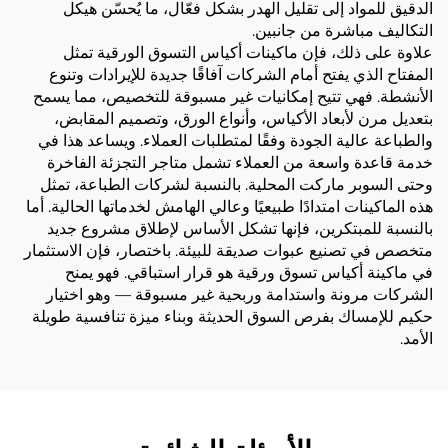
الدقيق للمواد إلى تقليل الهدر بشكل فعّال، ما يُحسّن هيكل
التكاليف مباشرة من جانبين.
علاوة على ذلك، فإن ماكينات أكياس التسوق الورقية تمثل
المفتاح الذي يفتح أمام الشركات آفاقًا جديدة للإيرادات وتنوع
الأنشطة. فهي تتيح إمكانيات غير مسبوقة للتخصيص، مما يسمح
بتعديل مرن لأبعاد الأكياس، وأنواع الورق، وتصميم المقابض،
والطباعة عالية الجودة وفقًا لمتطلبات العملاء. ويساعد هذا في
خدمة قاعدة واسعة من العملاء تشمل متاجر التجزئة الفاخرة
وحتى السوبر ماركت المحلية. بالنسبة لشركات الطباعة، تمثل
هذه الماكينات امتدادًا طبيعيًا وعالي الهامش لخدماتها الحالية. أما
بالنسبة للمبتكرين، فإنها تشكل الأساس لإطلاق مشروع جديد
متخصص في تصنيع عبوات صديقة للبيئة. باختصار، فإن الاستثمار
في ماكينة أكياس تسوق ورقية هو قرار استباقي. فهو يمنح
الشركات مرونة واستدامة وربحية غير مسبوقة — وهو اختيار
حكيم للإمساك بفرص السوق الحديثة وبناء ميزة تنافسية طويلة
الأمد.