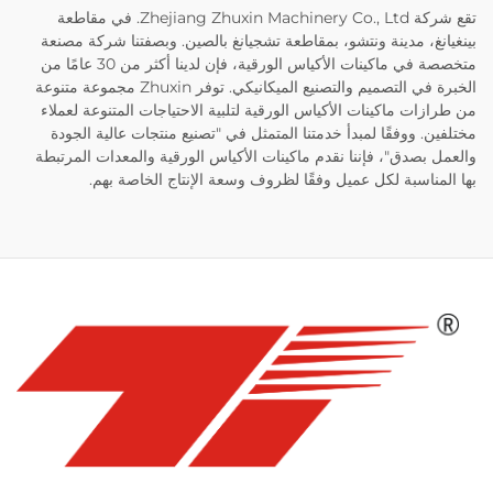
تقع شركة Zhejiang Zhuxin Machinery Co., Ltd. في مقاطعة
بينغيانغ، مدينة ونتشو، بمقاطعة تشجيانغ بالصين. وبصفتنا شركة مصنعة
متخصصة في ماكينات الأكياس الورقية، فإن لدينا أكثر من 30 عامًا من
الخبرة في التصميم والتصنيع الميكانيكي. توفر Zhuxin مجموعة متنوعة
من طرازات ماكينات الأكياس الورقية لتلبية الاحتياجات المتنوعة لعملاء
مختلفين. ووفقًا لمبدأ خدمتنا المتمثل في "تصنيع منتجات عالية الجودة
والعمل بصدق"، فإننا نقدم ماكينات الأكياس الورقية والمعدات المرتبطة
بها المناسبة لكل عميل وفقًا لظروف وسعة الإنتاج الخاصة بهم.