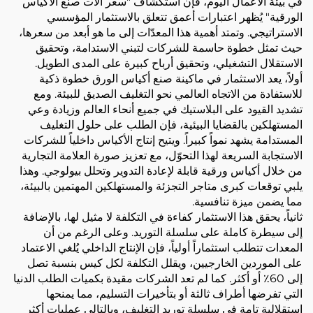
في بيئة الأعمال اليوم، فإن استكشاف "سعر آلات صنع الأكياس
الورقية" يُظهر اعتبارات أعمق تتعلق بالاستثمار المؤسسي
الاستراتيجي. وتمتد أهمية هذا المعدّات إلى ما هو أبعد من سعرها،
حيث تمثل خطوة حاسمة للشركات لتبني الاستدامة، وتحقيق
الاستقلال التشغيلي، وتحقيق أرباح كبيرة على المدى الطويل.
أولاً، يعد الاستثمار في ماكينة صنع أكياس الورق خطوة ذكية
للاستفادة من الاتجاه العالمي نحو التغليف الصديق للبيئة. ومع
تشديد القيود على البلاستيك في جميع أنحاء العالم وزيادة وعي
المستهلكين بالقضايا البيئية، فإن الطلب على حلول التغليف
المستدامة يشهد نمواً كبيراً. ويتيح إنتاج الأكياس داخلياً للشركات
الاستجابة السريعة لهذا التحوّل، مع تعزيز صورة العلامة التجارية
من خلال أكياس ورقية قابلة لإعادة التدوير وتحلل بيولوجي. وهذا
يلبي توقعات كبرى متاجر التجزئة والمستهلكين المهتمين بالبيئة،
مما يضمن ميزة تنافسية.
ثانياً، يحقق هذا الاستثمار كفاءة في التكلفة لا مثيل لها، بالإضافة
إلى سيطرة كاملة على سلسلة التوريد. وعلى الرغم من أن
المعدات تتطلب استثماراً أولياً، فإن الإنتاج الداخلي يُلغي الاعتماد
على الموردين الخارجيين، ويقلل التكلفة لكل كيس بنسبة تصل
إلى 60٪ أو أكثر. كما لم تعد الشركات مقيدة بكميات الطلب الدنيا
التي تفرضها أطراف ثالثة أو بتأخيرات التسليم، مما يمنحها
استقلالية تامة في سلسلة توريد التغليف، وبالتالي عمليات أكثر