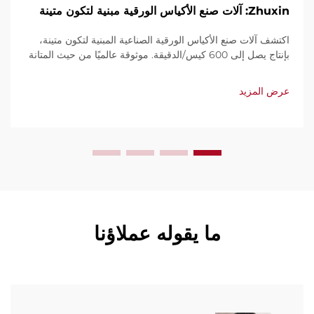
Zhuxin: آلات صنع الأكياس الورقية مبنية لتكون متينة
اكتشف آلات صنع الأكياس الورقية الصناعية المبنية لتكون متينة،
بإنتاج يصل إلى 600 كيس/الدقيقة. موثوقة عالميًا من حيث المتانة
وسهولة الاستخدام والصيانة المحدودة. احصل على دعم فني
وخدمة سريعة. اطلب عرض سعر اليوم.
عرض المزيد
ما يقوله عملاؤنا