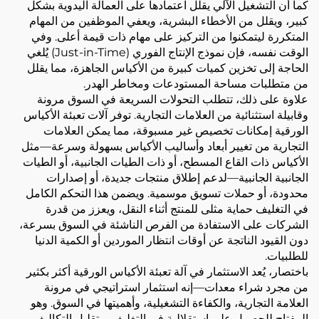
كما أن التشغيل الآلي يقلل اعتمادها على العمالة اليدوية بشكل
كبير، ويقلل من الأخطاء البشرية، ويعفي الموظفين من المهام
المتكررة ليتمكنوا من التركيز على مهام ذات قيمة أعلى. وفي
الوقت نفسه، فإن نموذج الإنتاج الفوري (Just-in-Time) يُلغي
الحاجة إلى تخزين كميات كبيرة من الأكياس الجاهزة، مما يقلل
من متطلبات مساحة المستودعات ومخاطر الهدر.
علاوة على ذلك، تتطلب التحولات السريعة في السوق مرونة
وقابيلة استثنائية من العلامات التجارية. توفر آلات تعبئة الأكياس
الورقية إمكانات تخصيص غير مسبوقة، مما يمكن العلامات
التجارية من تغيير أبعاد وأساليب الأكياس بسهولة وسرعة—مثل
الأكياس ذات القاع المسطح، أو ذات الطيات الجانبية، أو الطيات
الجانبية الجانبية—لدعم إطلاق منتجات جديدة، أو إصدارات
محدودة، أو حملات تسويق موسمية. ويضمن هذا التحكم الكامل
في التغليف حماية مثلى للمنتج أثناء النقل، ويعزز من قدرة
الشركات على الاستفادة من الفرص الناشئة في السوق بسرعة،
دون القيود الناتجة عن أوقات انتظار الموردين أو الكمية الدنيا
للطلبيات.
باختصار، يُعد الاستثمار في آلة تعبئة الأكياس الورقية أكثر بكثير
من مجرد شراء معدات—إنه استثمار استراتيجي في مرونة
العلامة التجارية، والكفاءة التشغيلية، وأهميتها في السوق. وهو
المفتاح للحصول على استقلالية في التغليف، وتقليل التكاليف