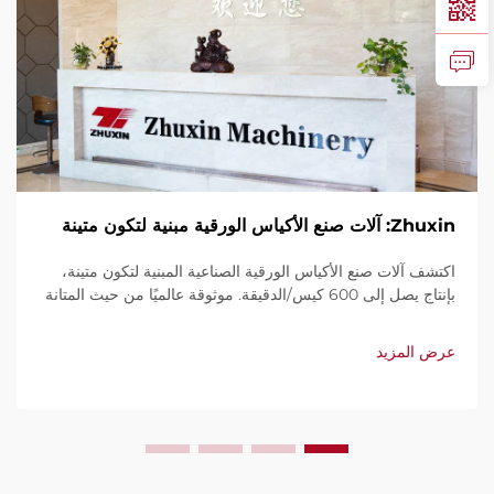
Zhuxin: آلات صنع الأكياس الورقية مبنية لتكون متينة
اكتشف آلات صنع الأكياس الورقية الصناعية المبنية لتكون متينة،
بإنتاج يصل إلى 600 كيس/الدقيقة. موثوقة عالميًا من حيث المتانة
وسهولة الاستخدام والصيانة المحدودة. احصل على دعم فني
وخدمة سريعة. اطلب عرض سعر اليوم.
عرض المزيد