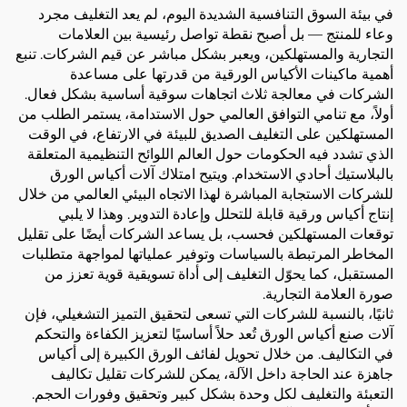
في بيئة السوق التنافسية الشديدة اليوم، لم يعد التغليف مجرد
وعاء للمنتج — بل أصبح نقطة تواصل رئيسية بين العلامات
التجارية والمستهلكين، ويعبر بشكل مباشر عن قيم الشركات. تنبع
أهمية ماكينات الأكياس الورقية من قدرتها على مساعدة
الشركات في معالجة ثلاث اتجاهات سوقية أساسية بشكل فعال.
أولاً، مع تنامي التوافق العالمي حول الاستدامة، يستمر الطلب من
المستهلكين على التغليف الصديق للبيئة في الارتفاع، في الوقت
الذي تشدد فيه الحكومات حول العالم اللوائح التنظيمية المتعلقة
بالبلاستيك أحادي الاستخدام. ويتيح امتلاك آلات أكياس الورق
للشركات الاستجابة المباشرة لهذا الاتجاه البيئي العالمي من خلال
إنتاج أكياس ورقية قابلة للتحلل وإعادة التدوير. وهذا لا يلبي
توقعات المستهلكين فحسب، بل يساعد الشركات أيضًا على تقليل
المخاطر المرتبطة بالسياسات وتوفير عملياتها لمواجهة متطلبات
المستقبل، كما يحوّل التغليف إلى أداة تسويقية قوية تعزز من
صورة العلامة التجارية.
ثانيًا، بالنسبة للشركات التي تسعى لتحقيق التميز التشغيلي، فإن
آلات صنع أكياس الورق تُعد حلاً أساسيًا لتعزيز الكفاءة والتحكم
في التكاليف. من خلال تحويل لفائف الورق الكبيرة إلى أكياس
جاهزة عند الحاجة داخل الآلة، يمكن للشركات تقليل تكاليف
التعبئة والتغليف لكل وحدة بشكل كبير وتحقيق وفورات الحجم.