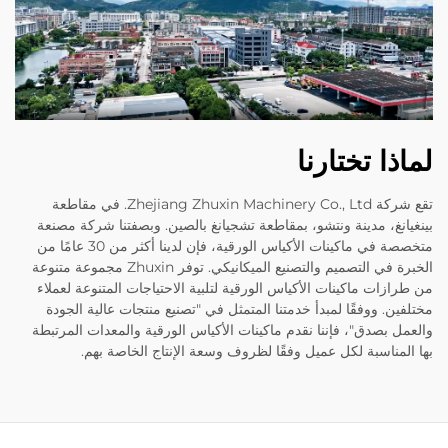
لماذا تختارنا
تقع شركة Zhejiang Zhuxin Machinery Co., Ltd. في مقاطعة
بينغيانغ، مدينة ونتشو، بمقاطعة تشجيانغ بالصين. وبصفتنا شركة مصنعة
متخصصة في ماكينات الأكياس الورقية، فإن لدينا أكثر من 30 عامًا من
الخبرة في التصميم والتصنيع الميكانيكي. توفر Zhuxin مجموعة متنوعة
من طرازات ماكينات الأكياس الورقية لتلبية الاحتياجات المتنوعة لعملاء
مختلفين. ووفقًا لمبدأ خدمتنا المتمثل في "تصنيع منتجات عالية الجودة
والعمل بصدق"، فإننا نقدم ماكينات الأكياس الورقية والمعدات المرتبطة
بها المناسبة لكل عميل وفقًا لظروف وسعة الإنتاج الخاصة بهم.