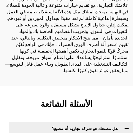
علامتك التجارية، مع تقديم خيارات متنوعة وعالية الجودة للعملاء.
في النهاية، يمنحك امتلاك مثل هذه الآلة استقلالية تامة في العمل
وسيطرة إبداعية كاملة. لم تعد مقيدًا بجداول الموردين أو قيودهم.
يمكنك إدارة جداول الإنتاج بشكل مستقل، والرد بسرعة على
التغيرات في السوق، وتجريب التصاميم الخاصة بك والمواد
الجديدة بأمان—مما يتيح الابتكار منخفض التكلفة. وبالتالي، عند
تقييم "سعر آلة أظرف الورق الحمراء"، فإنك في الواقع تُقيّم
محركًا قويًا للنمو التجاري. تكمن أهميتها الحقيقية في كونها
استثمارًا استراتيجيًا يساعدك على اغتنام أسواق مربحة، وتقليل
التكاليف التشغيلية على المدى الطويل، وبناء عمل قابل للتوسع—
مما يحقق عوائد تفوق كثيرًا تكلفتها.
الأسئلة الشائعة
هل مصنعك هو شركة تجارية أم مصنع؟