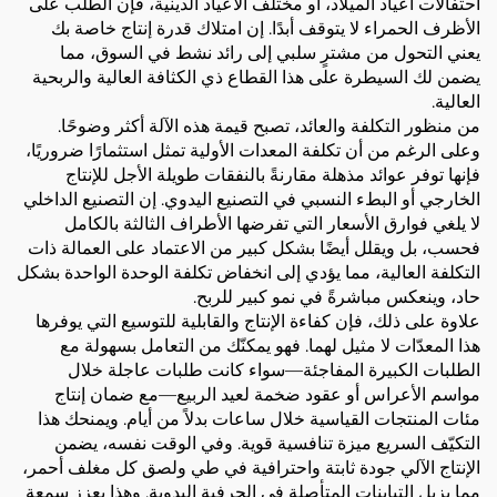
احتفالات أعياد الميلاد، أو مختلف الأعياد الدينية، فإن الطلب على
الأظرف الحمراء لا يتوقف أبدًا. إن امتلاك قدرة إنتاج خاصة بك
يعني التحول من مشترٍ سلبي إلى رائد نشط في السوق، مما
يضمن لك السيطرة على هذا القطاع ذي الكثافة العالية والربحية
العالية.
من منظور التكلفة والعائد، تصبح قيمة هذه الآلة أكثر وضوحًا.
وعلى الرغم من أن تكلفة المعدات الأولية تمثل استثمارًا ضروريًا،
فإنها توفر عوائد مذهلة مقارنةً بالنفقات طويلة الأجل للإنتاج
الخارجي أو البطء النسبي في التصنيع اليدوي. إن التصنيع الداخلي
لا يلغي فوارق الأسعار التي تفرضها الأطراف الثالثة بالكامل
فحسب، بل ويقلل أيضًا بشكل كبير من الاعتماد على العمالة ذات
التكلفة العالية، مما يؤدي إلى انخفاض تكلفة الوحدة الواحدة بشكل
حاد، وينعكس مباشرةً في نمو كبير للربح.
علاوة على ذلك، فإن كفاءة الإنتاج والقابلية للتوسيع التي يوفرها
هذا المعدّات لا مثيل لهما. فهو يمكنّك من التعامل بسهولة مع
الطلبات الكبيرة المفاجئة—سواء كانت طلبات عاجلة خلال
مواسم الأعراس أو عقود ضخمة لعيد الربيع—مع ضمان إنتاج
مئات المنتجات القياسية خلال ساعات بدلاً من أيام. ويمنحك هذا
التكيّف السريع ميزة تنافسية قوية. وفي الوقت نفسه، يضمن
الإنتاج الآلي جودة ثابتة واحترافية في طي ولصق كل مغلف أحمر،
مما يزيل التباينات المتأصلة في الحرفية اليدوية. وهذا يعزز سمعة