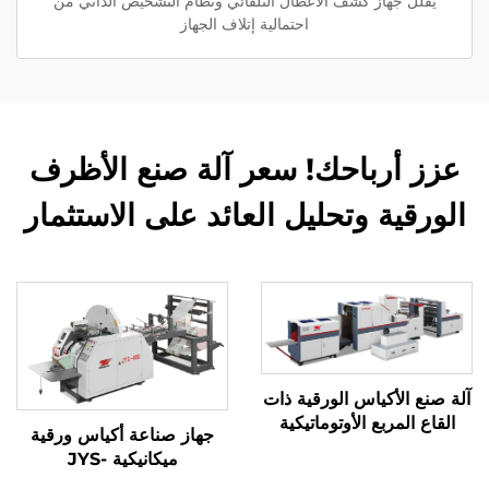
يقلل جهاز كشف الأعطال التلقائي ونظام التشخيص الذاتي من
احتمالية إتلاف الجهاز
عزز أرباحك! سعر آلة صنع الأظرف
الورقية وتحليل العائد على الاستثمار
آلة صنع الأكياس الورقية ذات
القاع المربع الأوتوماتيكية
جهاز صناعة أكياس ورقية
ميكانيكية JYS-
400/650/850