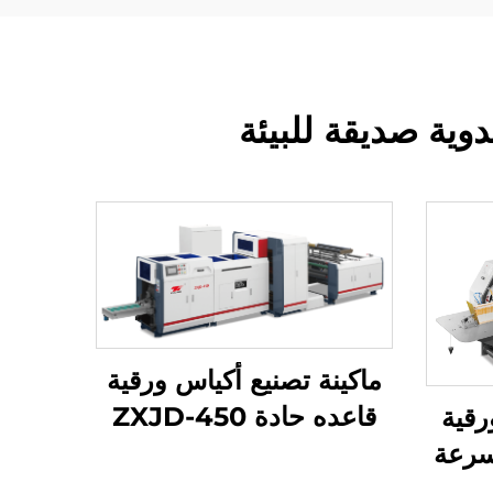
ية صديقة للبيئة
ماكينة تصنيع أكياس ورقية
قاعده حادة ZXJD-450
رقية
سرعة
وتر