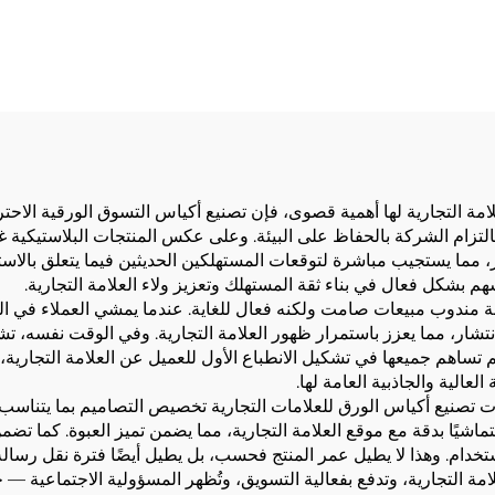
D-400/650/850
علامة التجارية لها أهمية قصوى، فإن تصنيع أكياس التسوق الورقية الاحت
اً بالتزام الشركة بالحفاظ على البيئة. وعلى عكس المنتجات البلاستيكية 
ير، مما يستجيب مباشرة لتوقعات المستهلكين الحديثين فيما يتعلق بالاس
هم بشكل فعال في بناء ثقة المستهلك وتعزيز ولاء العلامة التجارية.
ثابة مندوب مبيعات صامت ولكنه فعال للغاية. عندما يمشي العملاء في ا
تشار، مما يعزز باستمرار ظهور العلامة التجارية. وفي الوقت نفسه، تشكل
 تساهم جميعها في تشكيل الانطباع الأول للعميل عن العلامة التجارية،
لعالية والجاذبية العامة لها.
تصنيع أكياس الورق للعلامات التجارية تخصيص التصاميم بما يتناسب مع ه
شيًا بدقة مع موقع العلامة التجارية، مما يضمن تميز العبوة. كما تضمن
تخدام. وهذا لا يطيل عمر المنتج فحسب، بل يطيل أيضًا فترة نقل رسالة الع
ة التجارية، وتدفع بفعالية التسويق، وتُظهر المسؤولية الاجتماعية — ح