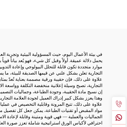
في بيئة الأعمال اليوم، حيث المسؤولية البيئية وتجربة ال
يحمل دلالة عميقة. أولاً وقبل كل شيء، فهو يُعد بياناً قوي
موارد متجددة تكون قابلة للتحلل البيولوجي وإعادة التدو
التجارية تعلن بشكل علني عن قيمها الصديقة للبيئة، ما يس
علاوة على ذلك، فإن حقيبة ورقية مصممة بعناية تُعدّ بم
التجارية، تصبح وسيلة إعلانية منخفضة التكلفة وواسعة الان
إن نسيج مادة الحقيبة، وجودة الطباعة، وجماليات التصميم
وهذا يعزز بشكل كبير إدراك العميل لجودة العلامة التجارية ا
علاوة على ذلك، تتيح المرونة وقابلية التخصيص في عمليات 
مواد المقبض أو تقنيات الطباعة، يمكن جعل كل تفصيل متما
الجماليات والعملية — فهي قوية ومتينة وقابلة لإعادة الاس
احترافي لأكياس الورق استراتيجية شاملة تعزز صورة العلام