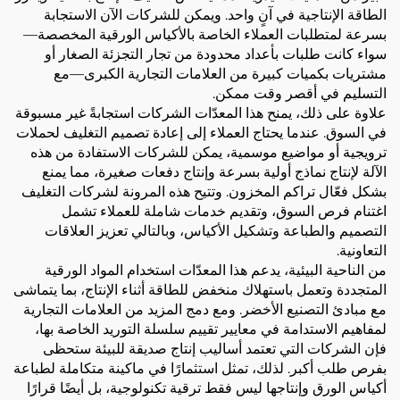
الطاقة الإنتاجية في آنٍ واحد. ويمكن للشركات الآن الاستجابة
بسرعة لمتطلبات العملاء الخاصة بالأكياس الورقية المخصصة—
سواء كانت طلبات بأعداد محدودة من تجار التجزئة الصغار أو
مشتريات بكميات كبيرة من العلامات التجارية الكبرى—مع
التسليم في أقصر وقت ممكن.
علاوة على ذلك، يمنح هذا المعدّات الشركات استجابةً غير مسبوقة
في السوق. عندما يحتاج العملاء إلى إعادة تصميم التغليف لحملات
ترويجية أو مواضيع موسمية، يمكن للشركات الاستفادة من هذه
الآلة لإنتاج نماذج أولية بسرعة وإنتاج دفعات صغيرة، مما يمنع
بشكل فعّال تراكم المخزون. وتتيح هذه المرونة لشركات التغليف
اغتنام فرص السوق، وتقديم خدمات شاملة للعملاء تشمل
التصميم والطباعة وتشكيل الأكياس، وبالتالي تعزيز العلاقات
التعاونية.
من الناحية البيئية، يدعم هذا المعدّات استخدام المواد الورقية
المتجددة وتعمل باستهلاك منخفض للطاقة أثناء الإنتاج، بما يتماشى
مع مبادئ التصنيع الأخضر. ومع دمج المزيد من العلامات التجارية
لمفاهيم الاستدامة في معايير تقييم سلسلة التوريد الخاصة بها،
فإن الشركات التي تعتمد أساليب إنتاج صديقة للبيئة ستحظى
بفرص طلب أكبر. لذلك، تمثل استثمارًا في ماكينة متكاملة لطباعة
أكياس الورق وإنتاجها ليس فقط ترقية تكنولوجية، بل أيضًا قرارًا