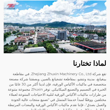
لماذا تختارنا
تقع شركة Zhejiang Zhuxin Machinery Co., Ltd. في مقاطعة
بينغيانغ، مدينة ونتشو، بمقاطعة تشجيانغ بالصين. وبصفتنا شركة مصنعة
متخصصة في ماكينات الأكياس الورقية، فإن لدينا أكثر من 30 عامًا من
الخبرة في التصميم والتصنيع الميكانيكي. توفر Zhuxin مجموعة متنوعة
من طرازات ماكينات الأكياس الورقية لتلبية الاحتياجات المتنوعة لعملاء
مختلفين. ووفقًا لمبدأ خدمتنا المتمثل في "تصنيع منتجات عالية الجودة
والعمل بصدق"، فإننا نقدم ماكينات الأكياس الورقية والمعدات المرتبطة