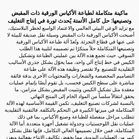
ماكينة متكاملة لطباعة الأكياس الورقية ذات المقبض
وتصنيعها: حل كامل الأتمتة يُحدث ثورة في إنتاج التغليف
مع تزايد الوعي البيئي العالمي والاعتماد الواسع لحظر البلاستيك،
أصبحت الأكياس الورقية ذات المقبض وسيلة نقل صديقة للبيئة لا
غنى عنها في قطاع التجزئة. وتُعدّ آلة طباعة الأكياس الورقية
وتصنيعها المتكاملة حلاً مبتكرًا تم تصميمه لتلبية هذا الطلب
السوقي. حيث تجمع هذه الآلة بين عمليتي الطباعة وتشكيل
الكيس في خط إنتاج آلي واحد، مما يحوّل بشكل جذري الأساليب
التقليدية للتصنيع. ولا تقتصر وظيفة هذه الآلة على طباعة
التصاميم المخصصة والشعارات والمحتويات الأخرى بدقة فائقة
مباشرة على سطح الكيس فحسب، بل تقوم أيضًا بإتمام عمليات
معقدة مثل تشكيل الكيس وتثبيت المقبض بشكل متزامن، ما
يحقق انتقالاً سلساً من المواد الخام إلى المنتج النهائي.
بالنسبة لشركات تصنيع التغليف، تكمن القيمة الأساسية لهذه الآلة
المتكاملة في ميزتها الكبيرة في التحكم بالتكلفة. فالتقنية التقليدية
تتطلب مراحل منفصلة للطباعة وصنع الأكياس، بما في ذلك
عمليات نقل اللوجستيات وجدولة تشغيل أجهزة متعددة. أما الآلة
المتكاملة، فمن خلال تصميمها العالي التكامل، فإنها تقلل بشكل
كبير من العمليات اليدوية، مما يخفض تكاليف الإنتاج بفعالية ويعزز