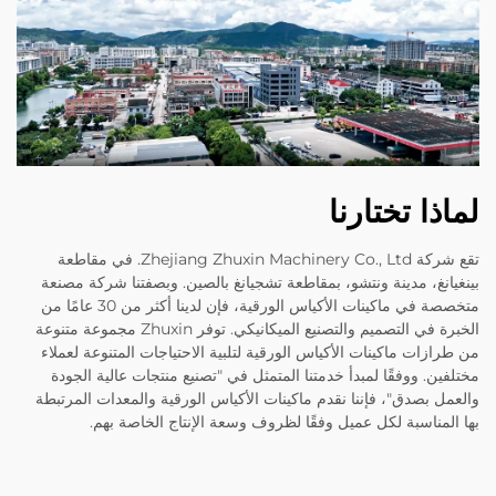
لماذا تختارنا
تقع شركة Zhejiang Zhuxin Machinery Co., Ltd. في مقاطعة
بينغيانغ، مدينة ونتشو، بمقاطعة تشجيانغ بالصين. وبصفتنا شركة مصنعة
متخصصة في ماكينات الأكياس الورقية، فإن لدينا أكثر من 30 عامًا من
الخبرة في التصميم والتصنيع الميكانيكي. توفر Zhuxin مجموعة متنوعة
من طرازات ماكينات الأكياس الورقية لتلبية الاحتياجات المتنوعة لعملاء
مختلفين. ووفقًا لمبدأ خدمتنا المتمثل في "تصنيع منتجات عالية الجودة
والعمل بصدق"، فإننا نقدم ماكينات الأكياس الورقية والمعدات المرتبطة
بها المناسبة لكل عميل وفقًا لظروف وسعة الإنتاج الخاصة بهم.