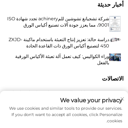
أخبار حديثة
شركة تشجيانغ تشوشين للمachinery تجدد شهادة ISO
9001، مما يعزز جودة آلات تصنيع أكياس الورق
دراسة حالة: تعزيز إنتاج التعبئة باستخدام ماكينة ZXJD-
450 لتصنيع أكياس الورق ذات القاعدة الحادة
وراء الكواليس: كيف تعمل آلة تعبئة الأكياس الورقية
بالفعل
الاتصالات
رقم 118 شارع ليانغيو الشرقية، تشانغتشياو، بلدة وانكوان،
أ
بينغيانغ، مدينة ونتشو، مقاطعة تشيجيانغ، الصين 325409
We value your privacy
We use cookies and similar tools to provide our services.
فوسفور
8615988795434
If you don't want to accept all cookies, click Personalize
cookies.
هـ
[email protected]