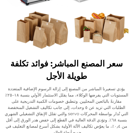
سعر المصنع المباشر: فوائد تكلفة
طويلة الأجل
يؤدي تسعيرنا المباشر من المصنع إلى إزالة الرسوم الإضافية المتعددة
المستويات التي يفرضها الوكلاء، مما يقلل الاستثمار الأولي بنسبة ١٨–٢٥٪
مقارنةً بالبائعين المحليين. وتنطبق خصومات الكمية التدريجية على
الطلبات التي تزيد عن ٥ وحدات، إلى جانب تكاليف التشغيل المنخفضة
التي تُدار بواسطة المحركات servo والتي تقلل الإنفاق التشغيلي الشهري
بنسبة ٦٨٪. وتؤدي الدقة العالية في القطع إلى خفض هدر الورق إلى أقل
من ٠٫٤٪، ما يعوّض تكاليف الآلة الأولية بشكل أسرع لمصانع التغليف في
جميع أنحاء العالم.