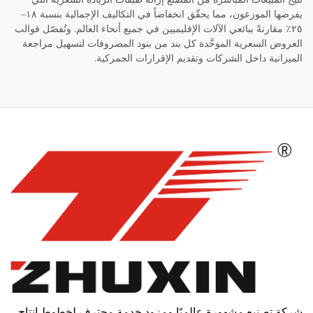
يفرضها الموزعون، مما يحقّق انخفاضاً في التكاليف الإجمالية بنسبة ١٨–
٢٥٪ مقارنةً ببائعي الآلات الإقليميين في جميع أنحاء العالم. وتُفصّل قوالب
العروض السعرية الموحَّدة كل بند من بنود المصروفات لتسهيل مراجعة
الميزانية داخل الشركات وتقديم الإقرارات الجمركية.
شركة تصنيع مشهورة عالميًا ومزود خدمة محترف لخطوط إنتاج