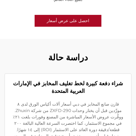
احصل على عرض أسعار
دراسة حالة
شراء دفعة كبيرة لخط تغليف المخابز في الإمارات
العربية المتحدة
قارن صانع المخابز في دبي أسعار آلات أكياس الورق لدى ٨
مورِّدين قبل أن يختار وحدات ZXFD-290 من شركة Zhuxin.
ووفَّرت عروض الأسعار المباشرة من المصنع وفورات بلغت ٢١٪
في مجموع الاستثمار، كما اختصرت السرعة العالية البالغة ٢٠٠
قطعة/دقيقة دورة العائد على الاستثمار (ROI) إلى ١٤ شهرًا.
وبفضل غياب أي رسوم خفية، أصبح تدقيق الميزانية في المصنع