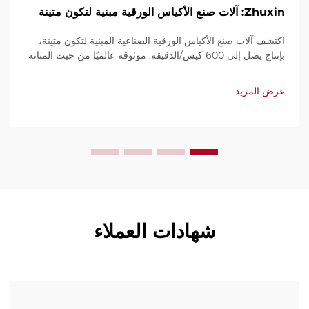
Zhuxin: آلات صنع الأكياس الورقية مبنية لتكون متينة
اكتشف آلات صنع الأكياس الورقية الصناعية المبنية لتكون متينة،
بإنتاج يصل إلى 600 كيس/الدقيقة. موثوقة عالميًا من حيث المتانة
وسهولة الاستخدام والصيانة المحدودة. احصل على دعم فني
وخدمة سريعة. اطلب عرض سعر اليوم.
عرض المزيد
شهادات العملاء