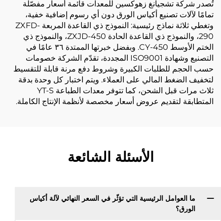
تُصدر شركة تشجيانغ زهوكسين للمعدات قائمة أسعار مفصّلة
تمامًا لآلات تصنيع أكياس الورق دون أي رسوم إضافية خفية،
وتغطي ثلاثة نماذج رئيسية: النموذج ذي القاعدة المربعة ZXFD-
290، والنموذج ذي القاعدة الحادة ZXJD-450، والنموذج ذي
الختم الأوسط CY-450. وبفضل خبرتها الممتدة ٣٦ عامًا في
التصنيع وشهادة ISO9001 المجددة، تقدّم الشركة خصومات
حسب الحجم للطلبات الكبيرة وشروط دفع مرنة قابلة للتقسيط
لتخفيف الضغط المالي على العملاء. ويتم اختبار كل وحدة بدقة
ثلاث مرات قبل الشحن، كما تتوفر معدات الطباعة YT-S
المتطابقة لتقديم عروض أسعار مخصصة لأنظمة الإنتاج الكاملة.
الأسئلة الشائعة
ما العوامل الرئيسية التي تؤثّر في السعر النهائي لآلة أكياس
الورق؟