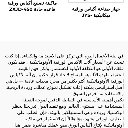
ماكينة تصنيع أكياس ورقية
جهاز صناعة أكياس ورقية
قاعده حادة ZXJD-450
ميكانيكية JYS-
400/650/850
في بيئة الأعمال اليوم التي تركز على الاستدامة والكفاءة، إذا كنت
تبحث عن "أسعار آلات الأكياس الورقية الأوتوماتيكية"، فقد يكون
قلقك الأولي هو التكلفة الأولية للاستثمار. ولكن فهم القيمة
الحقيقية لهذه الآلة هو المفتاح لاتخاذ قرار حكيم. إن آلة الأكياس
الورقية الأوتوماتيكية أكثر بكثير من مجرد معدات عادية — بل هي
أصل استراتيجي يمكنه إعادة تشكيل نموذج عملك، وزيادة الربحية،
والاستفادة من فرص السوق.
تكمن أهميته الأساسية في التقاطه الدقيق لموجة التعبئة
المستدامة على مستوى العالم. ومع تنفيذ الدول تدريجيًا لحظر
البلاستيك وزيادة وعي المستهلكين بالبيئة، فإن الطلب على
التغليف الورقي يشهد نموًا هائلاً. إن الاستثمار في ماكينة
أوتوماتيكية لإنتاج أكياس الورق يضع عملك مباشرة ضمن هذا