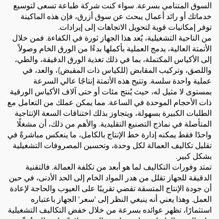
السوق المتنامي بسرعة. سواء كنت شركة طباعة تسعى لتوسيع
خدماتك أو رائد أعمال يبحث عن سوق أزرق، فإن هذه الماكينة
توفر إمكانيات قوية لتحويل الاتجاهات إلى إيرادات.
من الناحية التشغيلية، يُعد هذا الجهاز ثورة في الكفاءة. فمن خلال
الأتمتة العالية، يدمج العملية بأكملها بدءًا من الورق الخام وصولاً
إلى الأكياس المكتملة، بما في ذلك تغذية الورق الدقيقة، والطي،
واللصق، وتركيب المقابض (للكياس ذات المقبض)، والعد، في
عملية واحدة سلسة. وتتيح هذه الأتمتة إنتاجًا عالي السرعة
بمستوى لا مثيل له، حيث يُنتج مئات أو حتى آلاف الأكياس الورقية
ذات الأحجام الموحدة في الساعة. مما يمكن عملك من التعامل مع
الطلبات الكبيرة بسهولة، ويتجاوز بذلك اختناقات السعة الإنتاجية
المتأصلة في نماذج التصنيع التقليدية. والأهم من ذلك، أن مشغلًا
واحدًا فقط يمكنه إدارة خط الإنتاج بالكامل، ما ينعكس مباشرةً في
تقليل تكاليف العمالة لكل وحدة، وتحسين المصروفات التشغيلية
بشكل كبير.
تمتد وفورات التكاليف لما هو أبعد من تكلفة العمالة. فالتقنية
الدقيقة للجهاز تقلل من هدر المواد الخام إلى الحد الأدنى، في حين
أن جودة الإنتاج المتسقة تقضي تقريبًا على العيوب والحاجة لإعادة
العمل. وهذا يعني أنه ينبغي النظر إلى 'سعر' الجهاز باعتباره
استثمارًا، تظهر عوائده بسرعة من خلال خفض التكاليف التشغيلية