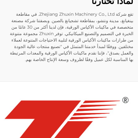
لماذا تختارنا
تقع شركة Zhejiang Zhuxin Machinery Co., Ltd. في مقاطعة
بينغيانغ، مدينة ونتشو، بمقاطعة تشجيانغ بالصين. وبصفتنا شركة مصنعة
متخصصة في ماكينات الأكياس الورقية، فإن لدينا أكثر من 30 عامًا من
الخبرة في التصميم والتصنيع الميكانيكي. توفر Zhuxin مجموعة متنوعة
من طرازات ماكينات الأكياس الورقية لتلبية الاحتياجات المتنوعة لعملاء
مختلفين. ووفقًا لمبدأ خدمتنا المتمثل في "تصنيع منتجات عالية الجودة
والعمل بصدق"، فإننا نقدم ماكينات الأكياس الورقية والمعدات المرتبطة
بها المناسبة لكل عميل وفقًا لظروف وسعة الإنتاج الخاصة بهم.