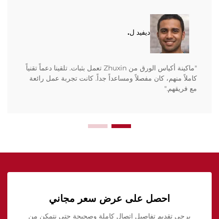
ديفيد ل.
"ماكينة أكياس الورق من Zhuxin تعمل بثبات. تلقينا دعماً تقنياً
كاملاً منهم، كان مفصلاً ومساعداً جداً. كانت تجربة عمل رائعة
مع فريقهم."
احصل على عرض سعر مجاني
يرجى تقديم تفاصيل اتصال كاملة وصحيحة حتى نتمكن من