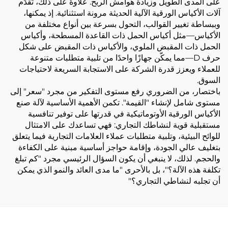
على المدى الطويل وزيادة هوامش الربح. علاوةً على ذلك، تُقدِّم
آلات الأكياس الورقية الآلية الحديثة مرونة استثنائية. إذ يمكنها،
وببساطة تغيير القوالب، التحول بسرعة بين أنواع مختلفة من
الأكياس—مثل أكياس الحمل ذات القاعدة المسطحة، وأكياس
الحمل ذات المقبض الملوي، والأكياس ذات المقبض على شكل
حرف D—مما يمكّن جهازًا واحدًا من تلبية متطلبات متنوعة
للعملاء ويعزز قدرة الشركة على الاستجابة السريعة لاحتياجات
السوق.
باختصار، من الضروري رفع مستوى التفكير من مجرد "سعر" إلى
مستوى شامل لإنشاء "القيمة". تكمن الأهمية الأساسية لآلة صنع
الأكياس الورقية الأوتوماتيكية في قدرتها على توفير تنافسية
مستقبلية قوية لنشاطك التجاري: فهي تساعدك على الامتثال
للوائح البيئية، وتلبية متطلبات عملاء العلامات التجارية فيما يتعلق
بتغليف عالي الجودة، وإقامة حواجز أساسية مبنية على الكفاءة
والحجم. لذلك، لا ينبغي أن يكون السؤال الرئيسي مجرد "كم تبلغ
تكلفة هذه الآلة؟"، بل بالأحرى "ما مدى العائد والنمو الذي يمكن
أن تجلبه لنشاطي التجاري؟"