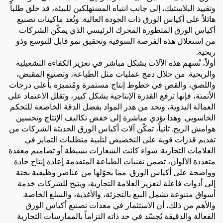
وتقييد البلاستيك، إلى جانب انتباه المستهلكين للبيئة، قد خلق طلباً
هائلاً على أكياس الورق ذات الجودة العالية. وتُعد ماكينات تصنيع
أكياس الورق المتطورة المحرك الرئيسي الذي يمكّن الشركات
من استغلال هذه الفرصة السوقية وتحقيق نمو قابل للتوسع وذو
ربحية.
أولاً، تُسهم هذه الآلات بشكل مباشر في تعزيز الكفاءة التشغيلية
والربحية. من خلال دمج عمليات مثل الطباعة، وتصنيع المقبض،
واللصق، والقص في خطوط إنتاج مستمرة ومُتميزة بأعلى درجات
الأتمتة، فإنها ترفع القدرة الإنتاجية بشكل كبير، وتقلل الاعتماد على
العمالة اليدوية، وتحد من هدر المواد بفضل الدقة الخاضعة للتحكم
الحاسوبي. وهذا يؤدي مباشرة إلى خفض تكاليف الإنتاج وتحسين
هوامش الربح. ثانياً، تمكّن آلات أكياس الورق الحديثة الشركات من
تقديم قدرات قوية على التخصيص لتلبية متطلبات التمايز في
العلامات التجارية. سواء كانت الشعارات بسيطة أو تصاميم معقدة
متعددة الألوان، تضمن تقنيات الطباعة المتقدمة إعادة إنتاج حادة
وواضحة على أكياس الورق. مما يحوّلها من عناصر وظيفية بحتة
إلى أدوات فاعلة لتعزيز العلامة التجارية، ويتيح للشركات خدمة
أسواق متنوعة تشمل البيع بالتجزئة، والأغذية، والسلع الخاصة.
والأهم من ذلك، أن الاستثمار في معدات تصنيع أكياس الورق
الفعالة والدقيقة يُجسّد في حد ذاته التزاماً بالممارسات التجارية