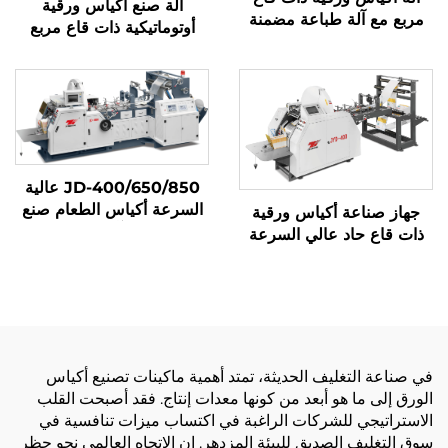
آلة صنع أكياس ورقية
مربع مع آلة طباعة مضمنة
أوتوماتيكية ذات قاع مربع
JD-400/650/850 عالية
السرعة أكياس الطعام صنع
جهاز صناعة أكياس ورقية
آلة
ذات قاع حاد عالي السرعة
بنظام ميكانيكي كمبيوتر
JYD-400/650/850
في صناعة التغليف الحديثة، تمتد أهمية ماكينات تصنيع أكياس
الورق إلى ما هو أبعد من كونها معدات إنتاج. فقد أصبحت القلب
الاستراتيجي للشركات الراغبة في اكتساب ميزات تنافسية في
سوق التغليف الصديق للبيئة المزدهر. إن الاتجاه العالمي نحو حظر