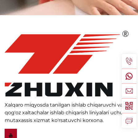
Xalqaro miqyosda tanilgan ishlab chiqaruvchi va
qog'oz xaltachalar ishlab chiqarish liniyalari uchun
mutaxassis xizmat ko'rsatuvchi korxona.