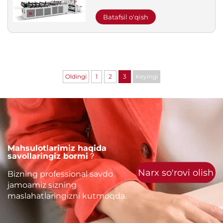
Batafsil o'qish
Oldingi
1
2
3
Keyingi
Mahsulotlarimiz haqida
savollaringiz bormi？
Narx so'rovi olish
Bizning professional savdo
jamoamiz sizning
maslahatlaringizni kutmoqda.