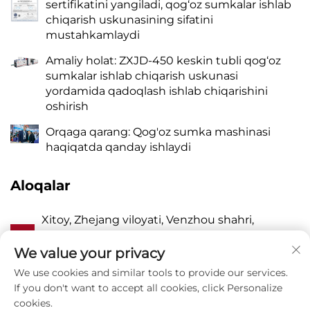
sertifikatini yangiladi, qog‘oz sumkalar ishlab
chiqarish uskunasining sifatini
mustahkamlaydi
Amaliy holat: ZXJD-450 keskin tubli qog‘oz
sumkalar ishlab chiqarish uskunasi
yordamida qadoqlash ishlab chiqarishini
oshirish
Orqaga qarang: Qog'oz sumka mashinasi
haqiqatda qanday ishlaydi
Aloqalar
Xitoy, Zhejang viloyati, Venzhou shahri,
A
Pinayang, Vanquan tumani, Jhangqiao,
Sharqiy Lyangyou ko'chasi, 118-uy
We value your privacy
We use cookies and similar tools to provide our services.
P
8615988795434
If you don't want to accept all cookies, click Personalize
cookies.