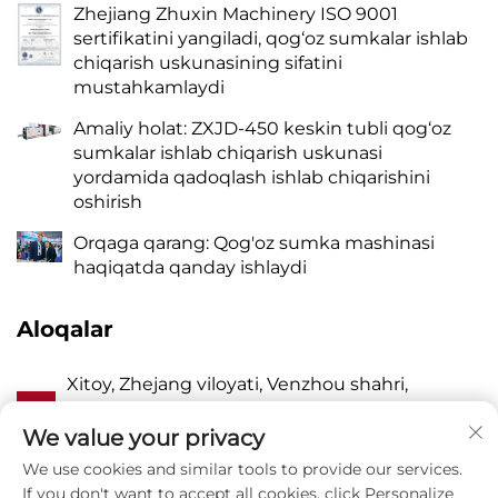
Zhejiang Zhuxin Machinery ISO 9001
sertifikatini yangiladi, qog‘oz sumkalar ishlab
chiqarish uskunasining sifatini
mustahkamlaydi
Amaliy holat: ZXJD-450 keskin tubli qog‘oz
sumkalar ishlab chiqarish uskunasi
yordamida qadoqlash ishlab chiqarishini
oshirish
Orqaga qarang: Qog'oz sumka mashinasi
haqiqatda qanday ishlaydi
Aloqalar
Xitoy, Zhejang viloyati, Venzhou shahri,
A
Pinayang, Vanquan tumani, Jhangqiao,
Sharqiy Lyangyou ko'chasi, 118-uy
We value your privacy
We use cookies and similar tools to provide our services.
P
8615988795434
If you don't want to accept all cookies, click Personalize