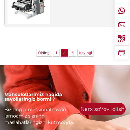
Oldingi
1
2
3
Keyingi
Mahsulotlarimiz haqida
savollaringiz bormi？
Narx so'rovi olish
Bizning professional savdo
jamoamiz sizning
maslahatlaringizni kutmoqda.