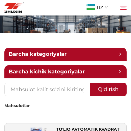
UZ
Mahsulotlar
Qidirish
Istiqbolli Tarmoqlar
Barcha kategoriyalar
Kompaniya
Barcha kichik kategoriyalar
Yangiliklar
Qidirish
Mahsulotlar
Bog'lanish
Tez-tez So'raladigan Savollar
TO'LIQ AVTOMATIK KVADRAT