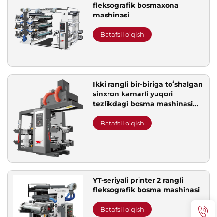
fleksografik bosmaxona
mashinasi
Batafsil o'qish
Ikki rangli bir-biriga toʻshalgan
sinxron kamarli yuqori
tezlikdagi bosma mashinasi
katta pishirish qutisi bilan
Batafsil o'qish
YT-seriyali printer 2 rangli
fleksografik bosma mashinasi
Batafsil o'qish