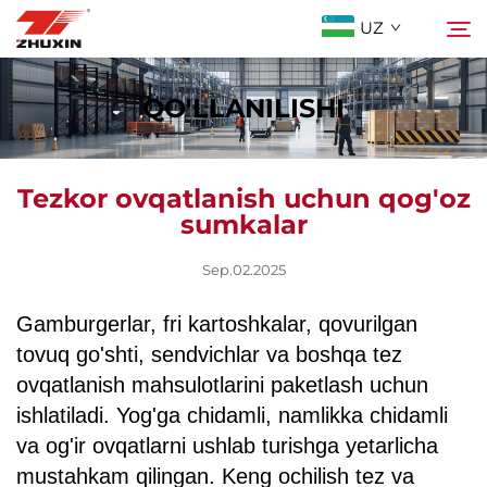
UZ
QO'LLANILISHI
Mahsulotlar
Qidirish
Tezkor ovqatlanish uchun qog'oz
Istiqbolli Tarmoqlar
sumkalar
Kompaniya
Sep.02.2025
Gamburgerlar, fri kartoshkalar, qovurilgan
Yangiliklar
tovuq go'shti, sendvichlar va boshqa tez
ovqatlanish mahsulotlarini paketlash uchun
Bog'lanish
ishlatiladi. Yog'ga chidamli, namlikka chidamli
va og'ir ovqatlarni ushlab turishga yetarlicha
Tez-tez So'raladigan Savollar
mustahkam qilingan. Keng ochilish tez va