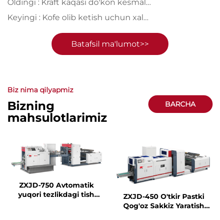
Oldingi :
Kraft kaqasi do'kon kesmalari
Keyingi :
Kofe olib ketish uchun xaltalar
Batafsil ma'lumot>>
Biz nima qilyapmiz
Bizning
BARCHA
mahsulotlarimiz
MAHSULOTLAR
ZXJD-750 Avtomatik
yuqori tezlikdagi tish
ZXJD-450 O'tkir Pastki
qogʻozini tayyorlash
Qog'oz Sakkiz Yaratish
mashinasi
Masini