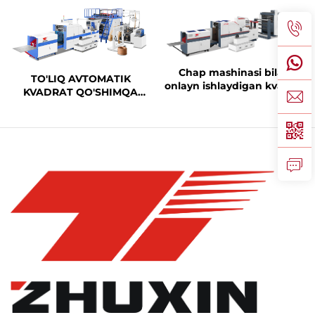
Chap mashinasi bilan
TO'LIQ AVTOMATIK
onlayn ishlaydigan kvadrat
KVADRAT QO'SHIMQA
pastki qismi kaqon sumka
BIRLIKDA QO'LLAB-
mashinasi
QUVVATLASH UCHUN
QOG'OZ QOPQOQ
YASOVCHI QURILMA