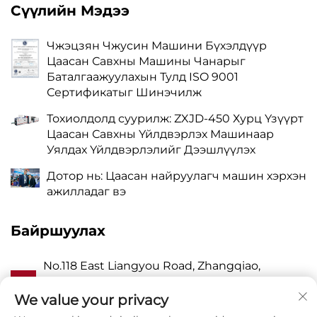
Сүүлийн Мэдээ
Чжэцзян Чжусин Машини Бүхэлдүүр
Цаасан Савхны Машины Чанарыг
Баталгаажуулахын Тулд ISO 9001
Сертификатыг Шинэчилж
Тохиолдолд суурилж: ZXJD-450 Хурц Үзүүрт
Цаасан Савхны Үйлдвэрлэх Машинаар
Уялдах Үйлдвэрлэлийг Дээшлүүлэх
Дотор нь: Цаасан найруулагч машин хэрхэн
ажилладаг вэ
Байршуулах
No.118 East Liangyou Road, Zhangqiao,
А
Wanquan Town, Pingyang, Wenzhou City,
Zhejiang P.R. China 325409
We value your privacy