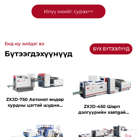
Илүү ихийг сурах>>
Бид юу хийдэг вэ
БҮХ БҮТЭЭЛҮҮД
Бүтээгдэхүүнүүд
ZXJD-750 Автомат өндөр
хурдны цэгтэй шүдний
ZXJD-450 Шарп
хоолны цаасны сав хийх
дэлгүүрийн хавtgай
машин
зөөврийн бemachine