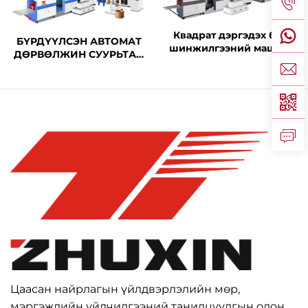
Квадрат дэргэдэх баг
БҮРДҮҮЛСЭН АВТОМАТ
шинжилгээний машин
ДӨРВӨЛЖИН СУУРЬТАЙ
тэмдэгт бичих машинтай
ЦААСАН САВЫН
нэгтгэлтэй
ТӨХӨӨРӨМЖ,
ХАРЬЦУУДЫГ НИЙЛЭЭД
БЭХЛЭХ
Цаасан найрлагын үйлдвэрлэлийн мөр,
мэргэжлийн үйлчилгээний танилцуулгын олон