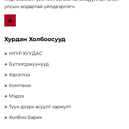
улсын алдартай үйлдвэрлэгч.
Хурдан Холбоосууд
НҮҮР ХУУДАС
Бүтээгдэхүүнүүд
Хэрэглээ
Компани
Мэдээ
Түүн дээрх асуулт хариулт
Холбоо барих