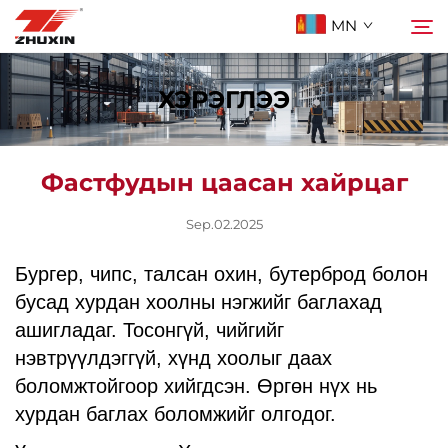
MN
ХЭРЭГЛЭЭ
Бүтээлүүд
Хайх
Фастфудын цаасан хайрцаг
Ашиглах Зорилго
Sep.02.2025
Компани
Бургер, чипс, талсан охин, бутерброд болон
бусад хурдан хоолны нэгжийг баглахад
Мэдээ
ашигладаг. Тосонгүй, чийгийг
нэвтрүүлдэггүй, хүнд хоолыг даах
Холбоо Барих
боломжтойгоор хийгдсэн. Өргөн нүх нь
хурдан баглах боломжийг олгодог.
Түгээмэл асуулт