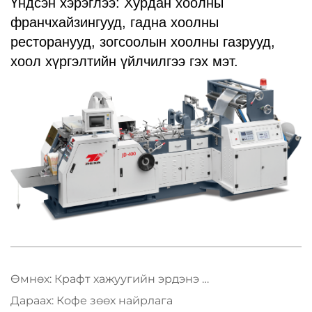
Үндсэн хэрэглээ: Хурдан хоолны
франчхайзингууд, гадна хоолны
ресторанууд, зогсоолын хоолны газрууд,
хоол хүргэлтийн үйлчилгээ гэх мэт.
Өмнөх:
Крафт хажуугийн эрдэнэ зөөврийн цонх
Дараах:
Кофе зөөх найрлага