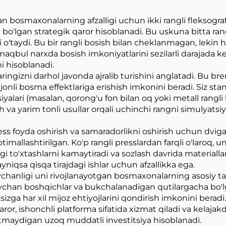
gan bosmaxonalarning afzalligi uchun ikki rangli fleksogr
ti bo'lgan strategik qaror hisoblanadi. Bu uskuna bitta ran
sini o'taydi. Bu bir rangli bosish bilan cheklanmagan, lekin
aqbul narxda bosish imkoniyatlarini sezilarli darajada k
i hisoblanadi.
ringizni darhol javonda ajralib turishini anglatadi. Bu br
onli bosma effektlariga erishish imkonini beradi. Siz sta
siyalari (masalan, qorong'u fon bilan oq yoki metall rang
sh va yarim tonli usullar orqali uchinchi rangni simulyats
ress foyda oshirish va samaradorlikni oshirish uchun dviga
imallashtirilgan. Ko'p rangli presslardan farqli o'laroq, un
i to'xtashlarni kamaytiradi va sozlash davrida materialla
ayniqsa qisqa tirajdagi ishlar uchun afzallikka ega.
hanligi uni rivojlanayotgan bosmaxonalarning asosiy tay
an boshqichlar va bukchalanadigan qutilargacha bo'lgan t
 sizga har xil mijoz ehtiyojlarini qondirish imkonini bera
aror, ishonchli platforma sifatida xizmat qiladi va kelaj
maydigan uzoq muddatli investitsiya hisoblanadi.