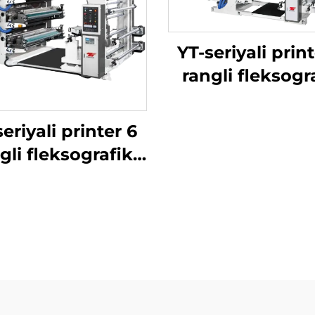
YT-seriyali prin
rangli fleksogr
bosmaxona
mashinasi
eriyali printer 6
gli fleksografik
bosmaxona
mashinasi