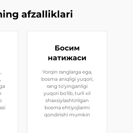
ng afzalliklari
Босим
натижаси
,
Yorqin ranglarga ega,
,
bosma aniqligi yuqori,
lga
rang to'yinganligi
n
yuqori bo'lib, turli xil
p
shaxsiylashtirilgan
asi
bosma ehtiyojlarini
qondirishi mumkin