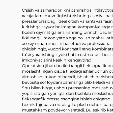
O'sish va samaradorlikni oshirishga intilayot
xarajatlarni muvofiqlashtirishning asosiy jiha
presslar orasidagi ideal o'tish varianti vazifa
kiritishga tayyor bo'lmagan kompaniyalarga m
bosish qiymatiga erishishning birinchi qadam
Ikki rangli imkoniyatga ega bo'lish mahsulotla
asosiy muammosini hal etadi va professional, j
chiqishingiz, yuqori kontrastli rang kombinat
ta'sir yaratishingiz yoki hatto ustma-ust bosi
imkoniyatlarini keskin kengaytiradi.
Operatsion jihatdan ikki rangli fleksografik p
moslashtirilgan qisqa tirajdagi ishlar uchun opt
almashish imkonini beradi, ishlab chiqarishdag
bevosita sof foydani oshirishga olib keladi va 
Shu bilan birga, ushbu pressaning moslashuvc
yopishadigan yorliqlardan boshlab moslashuvch
fleksografik pressa osongina ishlab chiqaradi,
texnik tajriba va mablag' to'plash uchun barq
mustahkam poydevor yaratadi. Bu eskirib ket