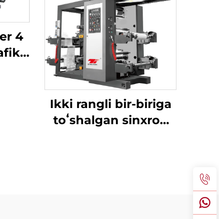
ter 4
afik
Ikki rangli bir-biriga
toʻshalgan sinxron
kamarli yuqori
tezlikdagi bosma
mashinasi katta
pishirish qutisi bilan