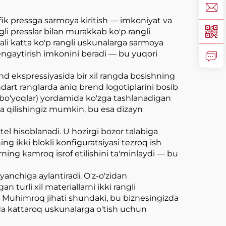
afik pressga sarmoya kiritish — imkoniyat va
gli presslar bilan murakkab ko'p rangli
 hali katta ko'p rangli uskunalarga sarmoya
engaytirish imkonini beradi — bu yuqori
end ekspressiyasida bir xil rangda bosishning
ndart ranglarda aniq brend logotiplarini bosib
li bo'yoqlar) yordamida ko'zga tashlanadigan
iya qilishingiz mumkin, bu esa dizayn
tel hisoblanadi. U hozirgi bozor talabiga
ing ikki blokli konfiguratsiyasi tezroq ish
rning kamroq isrof etilishini ta'minlaydi — bu
anchiga aylantiradi. O'z-o'zidan
urli xil materiallarni ikki rangli
di. Muhimroq jihati shundaki, bu biznesingizda
akda kattaroq uskunalarga o'tish uchun