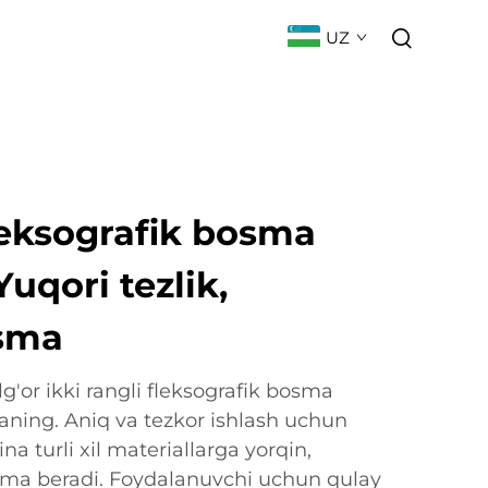
UZ
ILIKLAR
BOG'LANISH
FAQ
fleksografik bosma
uqori tezlik,
osma
lg'or ikki rangli fleksografik bosma
ning. Aniq va tezkor ishlash uchun
a turli xil materiallarga yorqin,
osma beradi. Foydalanuvchi uchun qulay