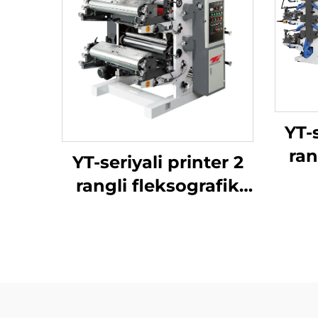
YT-s
ran
YT-seriyali printer 2
rangli fleksografik
bosma mashinasi