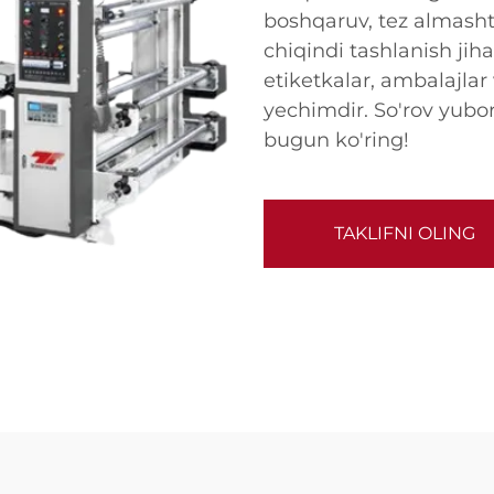
boshqaruv, tez almashti
chiqindi tashlanish jih
etiketkalar, ambalajlar
yechimdir. So'rov yubo
bugun ko'ring!
TAKLIFNI OLING