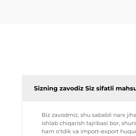
Sizning zavodiz Siz sifatli mah
Biz zavodmiz, shu sababli narx jiha
ishlab chiqarish tajribasi bor, shun
ham o'tdik va import-export huquqi