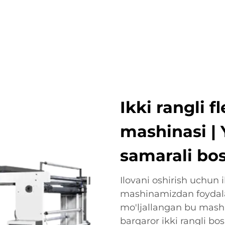
OTLAR
ISTIQBOLLI TARMOQLAR
KOMPANIYA
YANG
Ikki rangli 
mashinasi | Y
samarali b
Ilovani oshirish uchun i
mashinamizdan foydala
mo'ljallangan bu mashin
barqaror ikki rangli b