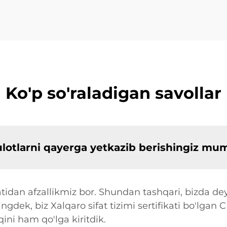
Ko'p so'raladigan savollar
sulotlarni qayerga yetkazib berishingiz mu
tidan afzallikmiz bor. Shundan tashqari, bizda dey
ingdek, biz Xalqaro sifat tizimi sertifikati bo'lgan 
ni ham qo'lga kiritdik.