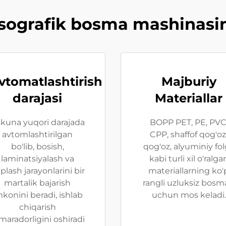
eksografik bosma mashinasini
vtomatlashtirish
Majburiy
darajasi
Materiallar
kuna yuqori darajada
BOPP PET, PE, PVC
avtomlashtirilgan
CPP, shaffof qog'oz
bo'lib, bosish,
qog'oz, alyuminiy fo
laminatsiyalash va
kabi turli xil o'ralga
'plash jarayonlarini bir
materiallarning ko'
martalik bajarish
rangli uzluksiz bosm
mkonini beradi, ishlab
uchun mos keladi.
chiqarish
maradorligini oshiradi