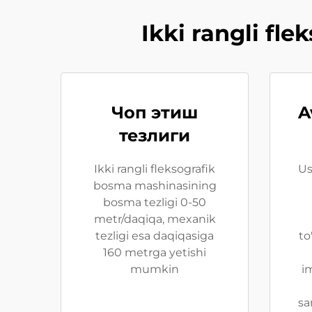
Ikki rangli fl
Чоп этиш
A
тезлиги
Ikki rangli fleksografik
Us
bosma mashinasining
bosma tezligi 0-50
metr/daqiqa, mexanik
tezligi esa daqiqasiga
to
160 metrga yetishi
mumkin
i
sa