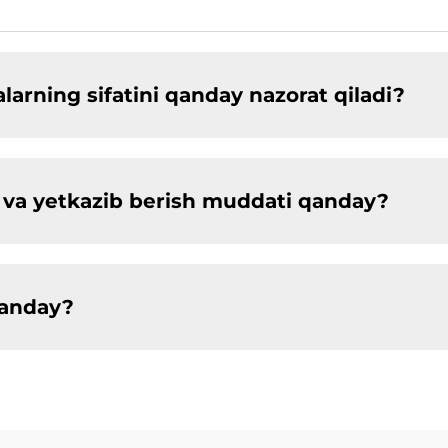
arning sifatini qanday nazorat qiladi?
ligi va yetkazib berish muddati qanday?
qanday?