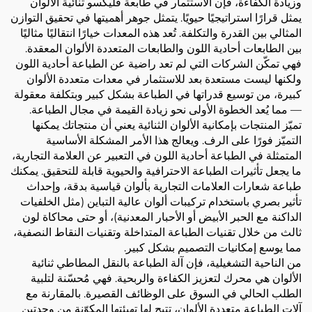
وزيادة الكفاءة، فإن الاستثمار في طابعة فليكسو ثنائية الألوان
يمثل قرارًا استراتيجيًا حيويًا. يتمثل جوهر أهميتها في تحقيق التوازن
المثالي بين القدرة والتكلفة. تُعد هذه المعدات خيارًا انتقاليًا مثاليًا
بين الطابعات أحادية اللون والطابعات المتعددة الألوان المعقدة.
فهي تمكّن الشركات التي لم تعد راضية عن الطباعة أحادية اللون
ولكنها ليست مستعدة بعد للاستثمار في معدات متعددة الألوان
كبيرة، من توسيع قدراتها في الطباعة بشكل كبير وبتكلفة معقولة
— مما يُعد الخطوة الأولى نحو زيادة القيمة في مجال الطباعة.
تميّز المنتجات بإمكانية الألوان الثنائية يعني أن منتجاتك يمكنها
التميّز فورًا على الرف. ويعالج هذا الأمر المشكلة الأساسية
المتمثلة في الطباعة أحادية اللون في التعبير عن العلامة التجارية،
ما يجعل تأثيرات الطباعة الاحترافية والحيوية قابلة للتحقيق. يمكنك
طباعة شعارات العلامات التجارية بألوان قياسية بدقة، وإحداث
تأثير بصري باستخدام تركيبات ألوان عالية التباين (مثل الخلفيات
الداكنة مع الحبر الأبيض أو الأحبار المعدنية)، أو حتى محاكاة لون
ثالث من خلال تقنيات الطباعة المتداخلة وتقنيات النقاط النصفية،
مما يوسع إمكانيات التصميم بشكل كبير.
من الناحية التشغيلية، فإن آلة الطباعة بالنقل المطاطي ثنائية
الألوان هي محرك لتعزيز الكفاءة والربحية. فهي مُحسّنة لتلبية
الطلب الحالي في السوق على الوظائف القصيرة. بالمقارنة مع
آلات الطباعة متعددة الألوان، تتيح لها تهيئتها المكوّنة من وحدتين