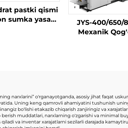
rat pastki qismi
n sumka yasash
JYS-400/650/
shinasi uchun
Mexanik Qog'
omatik rollidan
Sumka Tayyorl
Mashinasi Onl
Bosma Bila
ng narxlarini” o'rganayotganda, asosiy jihat faqat usk
yatida. Uning keng qamrovli ahamiyatini tushunish uning 
ngiz bo'lishi etakazib chiqarish zanjiringiz va xarajatla
b berish muddatlari, narxlarning o'zgarishi va minimal b
qiladi va inventar xarajatlarni sezilarli darajada kamaytir