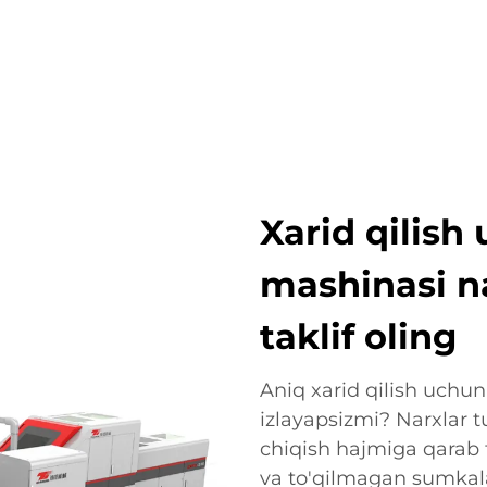
OTLAR
ISTIQBOLLI TARMOQLAR
KOMPANIYA
YANG
Xarid qilis
mashinasi na
taklif oling
Aniq xarid qilish uchu
izlayapsizmi? Narxlar tu
chiqish hajmiga qarab fa
va to'qilmagan sumkala