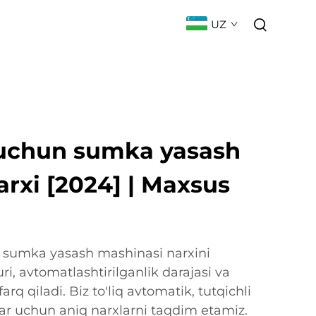
UZ
ILIKLAR
BOG'LANISH
FAQ
h uchun sumka yasash
rxi [2024] | Maxsus
n sumka yasash mashinasi narxini
ri, avtomatlashtirilganlik darajasi va
rq qiladi. Biz to'liq avtomatik, tutqichli
r uchun aniq narxlarni taqdim etamiz.