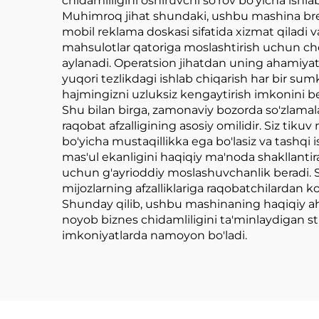
chidamliligini oshiruvchi so'rov bo'yicha ishla
Muhimroq jihat shundaki, ushbu mashina brend 
mobil reklama doskasi sifatida xizmat qiladi v
mahsulotlar qatoriga moslashtirish uchun chek
aylanadi. Operatsion jihatdan uning ahamiyat
yuqori tezlikdagi ishlab chiqarish har bir sumk
hajmingizni uzluksiz kengaytirish imkonini be
Shu bilan birga, zamonaviy bozorda so'zlamala
raqobat afzalligining asosiy omilidir. Siz tiku
bo'yicha mustaqillikka ega bo'lasiz va tashqi 
mas'ul ekanligini haqiqiy ma'noda shakllantir
uchun g'ayrioddiy moslashuvchanlik beradi. S
mijozlarning afzalliklariga raqobatchilardan k
Shunday qilib, ushbu mashinaning haqiqiy aha
noyob biznes chidamliligini ta'minlaydigan st
imkoniyatlarda namoyon bo'ladi.