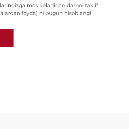
jlaringizga mos keladigan darhol taklif
iyalardan foyda) ni bugun hisoblang!