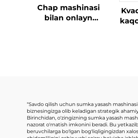
Chap mashinasi
Kvad
bilan onlayn
kaqo
ishlaydigan kvadrat
ma
pastki qismi kaqon
avt
sumka mashinasi
“Savdo qilish uchun sumka yasash mashinasini
biznesingizga olib keladigan strategik ahami
Birinchidan, o'zingizning sumka yasash mashina
nazorat o'rnatish imkonini beradi. Bu yetkazi
beruvchilarga bo'lgan bog'liqligingizdan xalos 