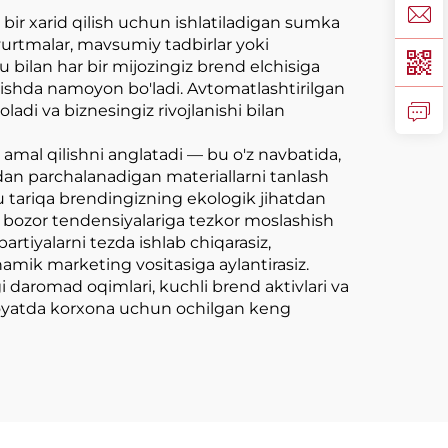
bir xarid qilish uchun ishlatiladigan sumka
uyurtmalar, mavsumiy tadbirlar yoki
bilan har bir mijozingiz brend elchisiga
rishda namoyon bo'ladi. Avtomatlashtirilgan
ladi va biznesingiz rivojlanishi bilan
 amal qilishni anglatadi — bu o'z navbatida,
hatdan parchalanadigan materiallarni tanlash
shu tariqa brendingizning ekologik jihatdan
a bozor tendensiyalariga tezkor moslashish
tiyalarni tezda ishlab chiqarasiz,
inamik marketing vositasiga aylantirasiz.
 daromad oqimlari, kuchli brend aktivlari va
nihoyatda korxona uchun ochilgan keng