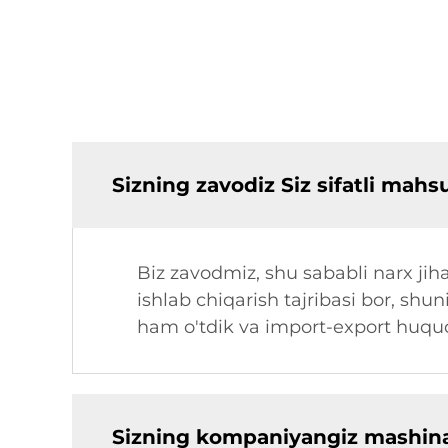
Sizning zavodiz Siz sifatli mah
Biz zavodmiz, shu sababli narx jiha
ishlab chiqarish tajribasi bor, shun
ham o'tdik va import-export huquqi
Sizning kompaniyangiz mashinal