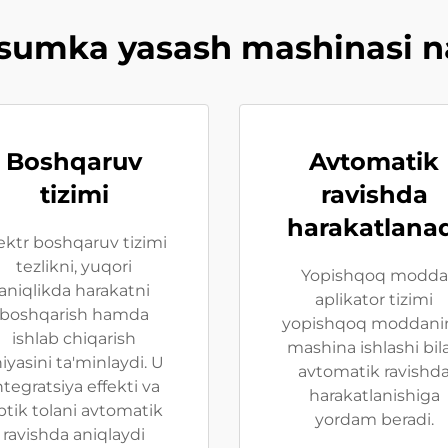
 sumka yasash mashinasi nar
Boshqaruv
Avtomatik
tizimi
ravishda
harakatlana
ektr boshqaruv tizimi
tezlikni, yuqori
Yopishqoq modda
aniqlikda harakatni
aplikator tizimi
boshqarish hamda
yopishqoq moddani
ishlab chiqarish
mashina ishlashi bil
niyasini ta'minlaydi. U
avtomatik ravishd
ntegratsiya effekti va
harakatlanishiga
ptik tolani avtomatik
yordam beradi.
ravishda aniqlaydi