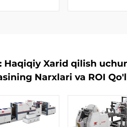
ya: Haqiqiy Xarid qilish uch
sining Narxlari va ROI Qo'