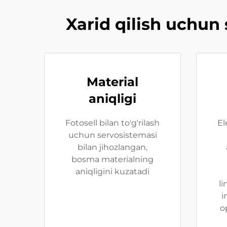
Xarid qilish uchun
Material
aniqligi
Fotosell bilan to'g'rilash
El
uchun servosistemasi
bilan jihozlangan,
bosma materialning
aniqligini kuzatadi
li
i
o