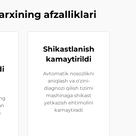
xining afzalliklari
Shikastlanish
kamaytirildi
di
Avtomatik nosozlikni
aniqlash va o'zini-
diagnozi qilish tizimi
mashinaga shikast
ng
yetkazish ehtimolini
an
kamaytiradi
a