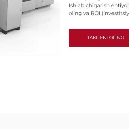
Ishlab chiqarish ehtiyo
oling va ROI (investits
TAKLIFNI OLING