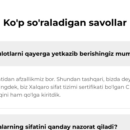
Ko'p so'raladigan savollar
sulotlarni qayerga yetkazib berishingiz mu
tidan afzallikmiz bor. Shundan tashqari, bizda dey
ingdek, biz Xalqaro sifat tizimi sertifikati bo'lgan 
ni ham qo'lga kiritdik.
arning sifatini qanday nazorat qiladi?