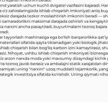
b chiqarish imkonini beradi.
yaratish uchun kuchli dvigatel vazifasini bajaradi. Har 
a o'z zahiralaringizda ishlab chiqarish imkoniyati aniq b
siz darajada tezkor moslashtirish imkonini beradi — shu 
i samaradorlikni maksimal darajada oshirish va kengayti
a narxini ancha pasaytiradi, buyurtmalarni tezroq bajara o
radi.
r tayyorlash mashinasiga ega bo'lish barqarorlikka qat'iy
v materiallari sifatida qayta tiklanadigan yoki biologik ji
ishlab chiqarish bilan bog'liq karbon izini kamaytirasiz, 
asiz. Nihoyat, ushbu ishlab chiqarish imkoniyati biznesg
iz arzon narxda moda yoki mavsumiy dizayndagi kichik par
o'ra tezroq javob berasiz va ambalajni statik xarajatdan d
miyati uning "narxini" uzoq muddatli tejamkorlik, yangi
rategik investitsiya sifatida ko'rishdir. Uning qiymati 