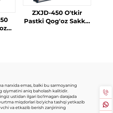
ZXJD-450 O'tkir
850
Pastki Qog'oz Sakkiz
oz
Yaratish Masini
ash
ayn
n
una narxida emas, balki bu sarmoyaning
qiymatini aniq baholash kalitidir.
ringiz ustidan ilgari bo'lmagan darajada
uyurtma miqdorlari bo'yicha tashqi yetkazib
uvchi va etkazib berish zanjirining