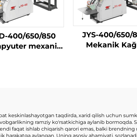
JYS-400/650/
D-400/650/850
Mekanik Kağ
pyuter mexanik
Sumka Yetkaz
ri tezlikda oʻtkir
Mashini
pastki qogʻoz
asini tayyorlash
mashinasi
t keskinlashayotgan taqdirda, xarid qilish uchun sumk
vobgarlikning ramziy ko'rsatkichiga aylanib bormoqda. S
endi faqat ishlab chiqarish qarori emas, balki brendning
ategik harakatga aylangan. Uning asosiy ahamiyati, sozlana