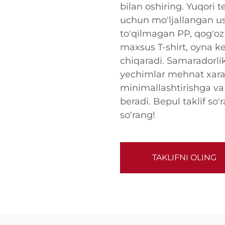
bilan oshiring. Yuqori t
uchun mo'ljallangan us
to'qilmagan PP, qog'oz
maxsus T-shirt, oyna ke
chiqaradi. Samaradorlik
yechimlar mehnat xaraja
minimallashtirishga va
beradi. Bepul taklif s
so'rang!
TAKLIFNI OLING