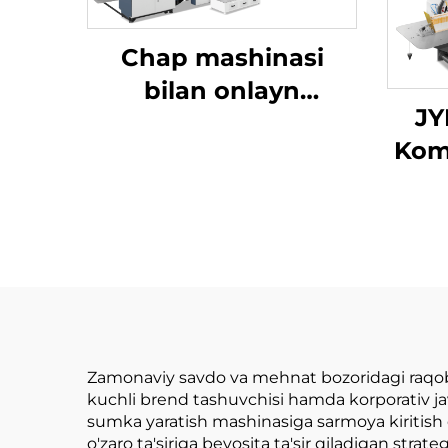
Chap mashinasi
bilan onlayn
JY
ishlaydigan kvadrat
Kom
pastki qismi kaqon
yuqo
sumka mashinasi
sumk
Zamonaviy savdo va mehnat bozoridagi raqoba
kuchli brend tashuvchisi hamda korporativ ja
sumka yaratish mashinasiga sarmoya kiritish 
o'zaro ta'siriga bevosita ta'sir qiladigan str