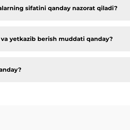
arning sifatini qanday nazorat qiladi?
ligi va yetkazib berish muddati qanday?
qanday?