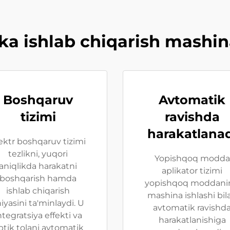
 ishlab chiqarish mashinas
Boshqaruv
Avtomatik
tizimi
ravishda
harakatlana
ektr boshqaruv tizimi
tezlikni, yuqori
Yopishqoq modda
aniqlikda harakatni
aplikator tizimi
boshqarish hamda
yopishqoq moddani
ishlab chiqarish
mashina ishlashi bil
niyasini ta'minlaydi. U
avtomatik ravishd
ntegratsiya effekti va
harakatlanishiga
ptik tolani avtomatik