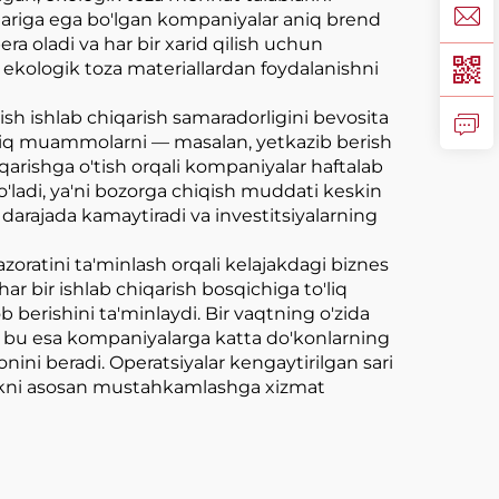
lariga ega bo'lgan kompaniyalar aniq brend
ra oladi va har bir xarid qilish uchun
 ekologik toza materiallardan foydalanishni
sh ishlab chiqarish samaradorligini bevosita
og'liq muammolarni — masalan, yetkazib berish
hiqarishga o'tish orqali kompaniyalar haftalab
ladi, ya'ni bozorga chiqish muddati keskin
li darajada kamaytiradi va investitsiyalarning
zoratini ta'minlash orqali kelajakdagi biznes
ar bir ishlab chiqarish bosqichiga to'liq
berishini ta'minlaydi. Bir vaqtning o'zida
di, bu esa kompaniyalarga katta do'konlarning
ini beradi. Operatsiyalar kengaytirilgan sari
shlikni asosan mustahkamlashga xizmat