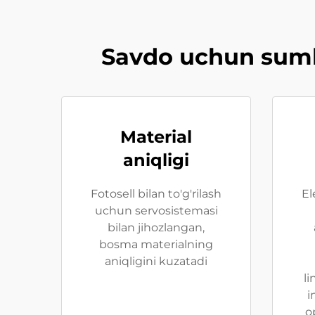
Savdo uchun sumka
Material
aniqligi
Fotosell bilan to'g'rilash
El
uchun servosistemasi
bilan jihozlangan,
bosma materialning
aniqligini kuzatadi
li
i
o