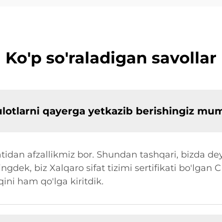
Ko'p so'raladigan savollar
sulotlarni qayerga yetkazib berishingiz mu
tidan afzallikmiz bor. Shundan tashqari, bizda dey
ingdek, biz Xalqaro sifat tizimi sertifikati bo'lgan 
ni ham qo'lga kiritdik.