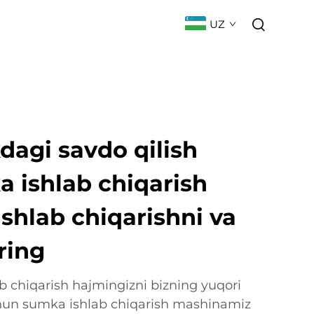
UZ
ILIKLAR
BOG'LANISH
FAQ
kdagi savdo qilish
 ishlab chiqarish
Ishlab chiqarishni va
ring
b chiqarish hajmingizni bizning yuqori
chun sumka ishlab chiqarish mashinamiz