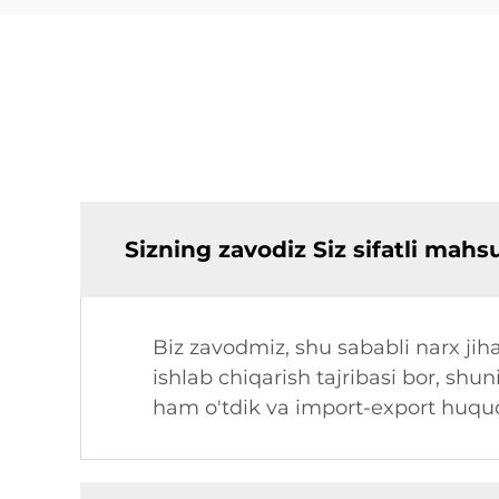
Sizning zavodiz Siz sifatli mah
Biz zavodmiz, shu sababli narx jiha
ishlab chiqarish tajribasi bor, shun
ham o'tdik va import-export huquqi