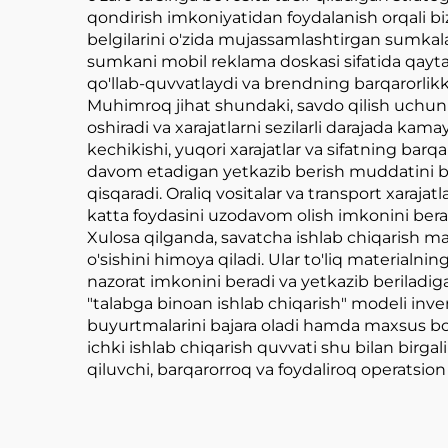
qondirish imkoniyatidan foydalanish orqali 
belgilarini o'zida mujassamlashtirgan sumkalar
sumkani mobil reklama doskasi sifatida qayta
qo'llab-quvvatlaydi va brendning barqarorli
Muhimroq jihat shundaki, savdo qilish uchun t
oshiradi va xarajatlarni sezilarli darajada ka
kechikishi, yuqori xarajatlar va sifatning barq
davom etadigan yetkazib berish muddatini bir
qisqaradi. Oraliq vositalar va transport xarajat
katta foydasini uzodavom olish imkonini bera
Xulosa qilganda, savatcha ishlab chiqarish mas
o'sishini himoya qiladi. Ular to'liq materialn
nazorat imkonini beradi va yetkazib beriladig
"talabga binoan ishlab chiqarish" modeli inve
buyurtmalarini bajara oladi hamda maxsus bozo
ichki ishlab chiqarish quvvati shu bilan birg
qiluvchi, barqarorroq va foydaliroq operatsion 