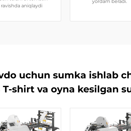
yordam beradi.
ravishda aniqlaydi
avdo uchun sumka ishlab ch
T-shirt va oyna kesilgan 