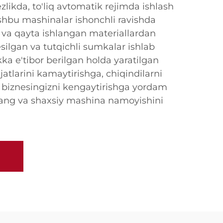
ezlikda, to'liq avtomatik rejimda ishlash
hbu mashinalar ishonchli ravishda
 va qayta ishlangan materiallardan
silgan va tutqichli sumkalar ishlab
ka e'tibor berilgan holda yaratilgan
tlarini kamaytirishga, chiqindilarni
 biznesingizni kengaytirishga yordam
o'rang va shaxsiy mashina namoyishini