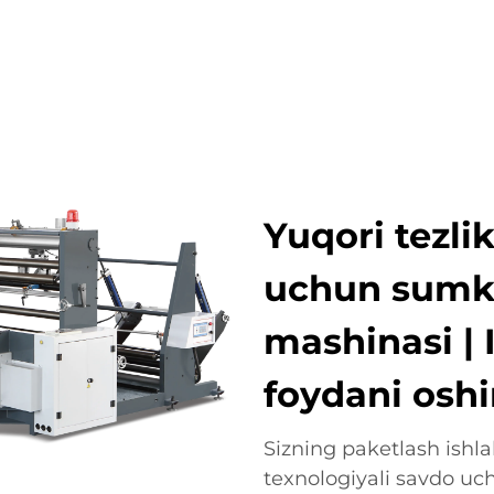
OTLAR
ISTIQBOLLI TARMOQLAR
KOMPANIYA
YANG
Yuqori tezli
uchun sumka
mashinasi | 
foydani oshi
Sizning paketlash ishla
texnologiyali savdo u