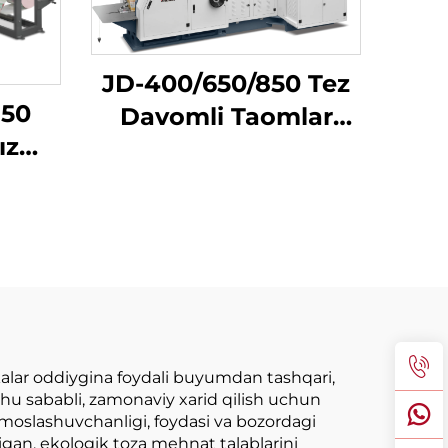
JD-400/650/850 Tez
850
Davomli Taomlar
ız
Uchun Boʻyitma
ish
Masini
alar oddiygina foydali buyumdan tashqari,
hu sababli, zamonaviy xarid qilish uchun
 moslashuvchanligi, foydasi va bozordagi
digan, ekologik toza mehnat talablarini