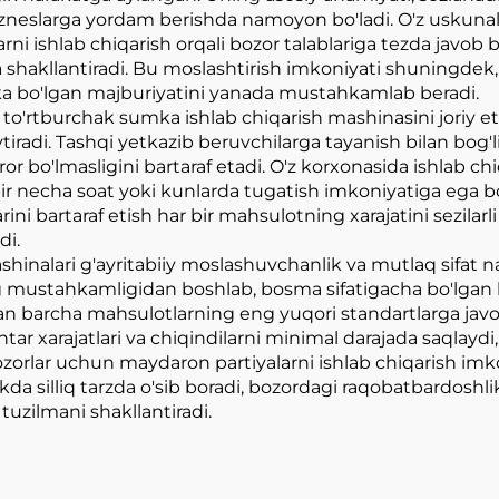
bizneslarga yordam berishda namoyon bo'ladi. O'z uskuna
ni ishlab chiqarish orqali bozor talablariga tezda javob be
 shakllantiradi. Bu moslashtirish imkoniyati shuningdek,
kka bo'lgan majburiyatini yanada mustahkamlab beradi.
o'rtburchak sumka ishlab chiqarish mashinasini joriy eti
maytiradi. Tashqi yetkazib beruvchilarga tayanish bilan b
aror bo'lmasligini bartaraf etadi. O'z korxonasida ishlab c
 necha soat yoki kunlarda tugatish imkoniyatiga ega bo'
larini bartaraf etish har bir mahsulotning xarajatini sezilar
di.
hinalari g'ayritabiiy moslashuvchanlik va mutlaq sifat na
ing mustahkamligidan boshlab, bosma sifatigacha bo'lgan h
an barcha mahsulotlarning eng yuqori standartlarga javob 
ntar xarajatlari va chiqindilarni minimal darajada saqlay
rlar uchun maydaron partiyalarni ishlab chiqarish imkon
alikda silliq tarzda o'sib boradi, bozordagi raqobatbardo
tuzilmani shakllantiradi.