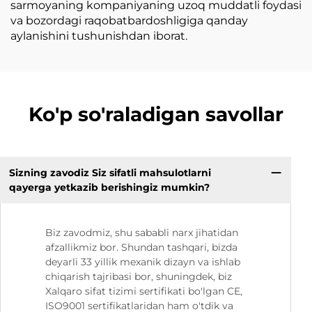
sarmoyaning kompaniyaning uzoq muddatli foydasi
va bozordagi raqobatbardoshligiga qanday
aylanishini tushunishdan iborat.
Ko'p so'raladigan savollar
Sizning zavodiz Siz sifatli mahsulotlarni
qayerga yetkazib berishingiz mumkin?
Biz zavodmiz, shu sababli narx jihatidan
afzallikmiz bor. Shundan tashqari, bizda
deyarli 33 yillik mexanik dizayn va ishlab
chiqarish tajribasi bor, shuningdek, biz
Xalqaro sifat tizimi sertifikati bo'lgan CE,
ISO9001 sertifikatlaridan ham o'tdik va