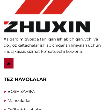
Xalqaro miqyosda tanilgan ishlab chiqaruvchi va
qog'oz xaltachalar ishlab chiqarish liniyalari uchun
mutaxassis xizmat ko'rsatuvchi korxona.
TEZ HAVOLALAR
BOSH SAHIFA
Mahsulotlar
Qo'llanish sohaları