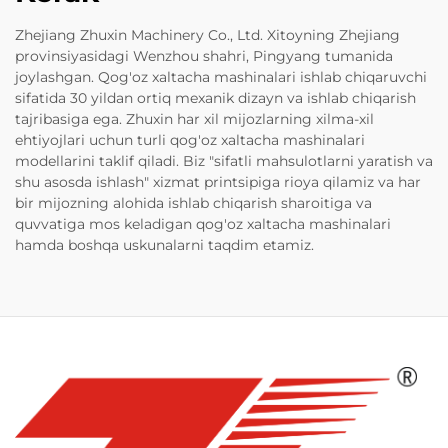
Zhejiang Zhuxin Machinery Co., Ltd. Xitoyning Zhejiang
provinsiyasidagi Wenzhou shahri, Pingyang tumanida
joylashgan. Qog'oz xaltacha mashinalari ishlab chiqaruvchi
sifatida 30 yildan ortiq mexanik dizayn va ishlab chiqarish
tajribasiga ega. Zhuxin har xil mijozlarning xilma-xil
ehtiyojlari uchun turli qog'oz xaltacha mashinalari
modellarini taklif qiladi. Biz "sifatli mahsulotlarni yaratish va
shu asosda ishlash" xizmat printsipiga rioya qilamiz va har
bir mijozning alohida ishlab chiqarish sharoitiga va
quvvatiga mos keladigan qog'oz xaltacha mashinalari
hamda boshqa uskunalarni taqdim etamiz.