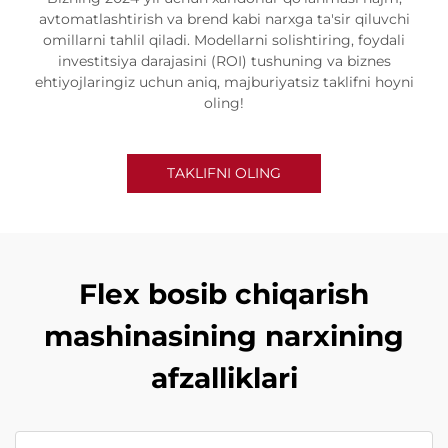
avtomatlashtirish va brend kabi narxga ta'sir qiluvchi
omillarni tahlil qiladi. Modellarni solishtiring, foydali
investitsiya darajasini (ROI) tushuning va biznes
ehtiyojlaringiz uchun aniq, majburiyatsiz taklifni hoyni
oling!
TAKLIFNI OLING
Flex bosib chiqarish
mashinasining narxining
afzalliklari