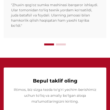
"Zhuxin qog'oz sumka mashinasi barqaror ishlaydi.
Ular tomonidan to'liq texnik yordam ko'rsatildi,
juda batafsil va foydali. Ularning jamoasi bilan
hamkorlik qilish haqiqatan ham yaxshi tajriba
bo'ldi."
Bepul taklif oling
Iltimos, biz sizga tezda to'g'ri yechim berishimiz
uchun to'liq va amaliy bo'lgan aloqa
ma'lumotlaringizni kiriting.