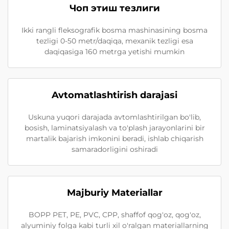
Чоп этиш тезлиги
Ikki rangli fleksografik bosma mashinasining bosma
tezligi 0-50 metr/daqiqa, mexanik tezligi esa
daqiqasiga 160 metrga yetishi mumkin
Avtomatlashtirish darajasi
Uskuna yuqori darajada avtomlashtirilgan bo'lib,
bosish, laminatsiyalash va to'plash jarayonlarini bir
martalik bajarish imkonini beradi, ishlab chiqarish
samaradorligini oshiradi
Majburiy Materiallar
BOPP PET, PE, PVC, CPP, shaffof qog'oz, qog'oz,
alyuminiy folga kabi turli xil o'ralgan materiallarning