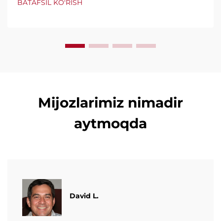
BATAFSIL KO'RISH
ishonchli, foydalanish qulayligi va minimal to'xtashlar
uchun taniqli. Mutaxassislarning qo'llab-quvvatlashi
va tezkor xizmatni so'rang. So'rovnomani so'rang.
Mijozlarimiz nimadir
aytmoqda
David L.