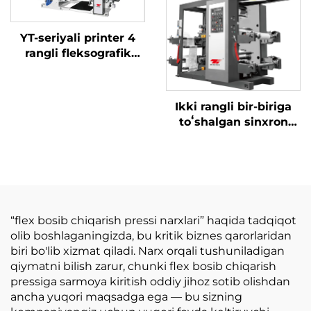
YT-seriyali printer 4
rangli fleksografik
bosmaxona mashinasi
Ikki rangli bir-biriga
toʻshalgan sinxron
kamarli yuqori
tezlikdagi bosma
mashinasi katta
pishirish qutisi bilan
“flex bosib chiqarish pressi narxlari” haqida tadqiqot
olib boshlaganingizda, bu kritik biznes qarorlaridan
biri bo'lib xizmat qiladi. Narx orqali tushuniladigan
qiymatni bilish zarur, chunki flex bosib chiqarish
pressiga sarmoya kiritish oddiy jihoz sotib olishdan
ancha yuqori maqsadga ega — bu sizning