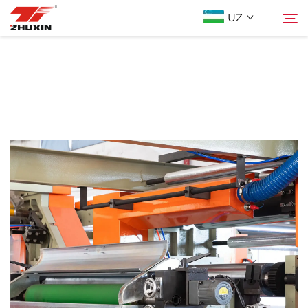
UZ
Mahsulotlar
Qidiruv
Istiqbolli Tarmoqlar
Kompaniya
Yangiliklar
Bog'lanish
FAQ