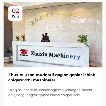
02
Sep
Zhuxin: Uzoq muddatli qog'oz qoplar ishlab
chiqaruvchi mashinalar
Uzoq muddatli foydalanishga mo'ljallangan sanoat
darajadagi qog'oz qoplar ishlab chiqaruvchi
mashinalarni kashf qiling, daqiqasiga 600 tagacha
qop ishlab chiqaradi. Butun dunyo tomonidan