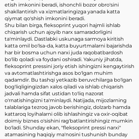
etish imkonini beradi, ishonchli bozor obro'sini
shakllantirish va xizmatlaringizga yanada katta
qiymat qo'shish imkonini beradi.
Shu bilan birga, fleksoprint yuqori hajmli ishlab
chiqarish uchun ajoyib narx samaradorligini
ta'minlaydi. Dastlabki uskunaga sarmoya kiritish
katta omil bo'lsa-da, katta buyurtmalarni bajarishda
har bir bosma uchun narxi juda raqobatbardosh
bo'lib qoladi va foydani oshiradi. Yakuniy jihatda,
fleksoprint pressini joriy etish ishingizni kengaytirish
va avtomatlashtirishga asos bo'lgan muhim
qadamdir. Bu tashqi yetkazib beruvchilarga bo'lgan
bog'liqligingizdan xalos qiladi va ishlab chiqarish
jadvali hamda sifat ustidan to'liq nazorat
o'rnatishingizni ta'minlaydi. Natijada, mijozlarning
talablariga tezroq javob berishingiz, dolzarb hamda
kattaroq loyihalarni olib ishlashingiz va oxir-oqibat
doimiy biznes o'sishini rag'batlantirishingiz mumkin
bo'ladi. Shunday ekan, "fleksoprint pressi narxi"
atamasining haqiqiy ma'nosini tushunish bunday