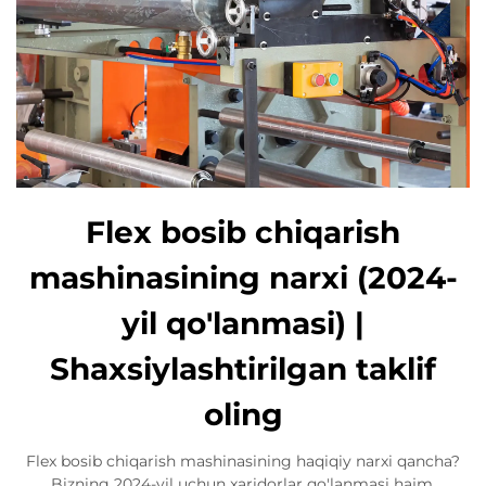
Flex bosib chiqarish
mashinasining narxi (2024-
yil qo'lanmasi) |
Shaxsiylashtirilgan taklif
oling
Flex bosib chiqarish mashinasining haqiqiy narxi qancha?
Bizning 2024-yil uchun xaridorlar qo'lanmasi hajm,