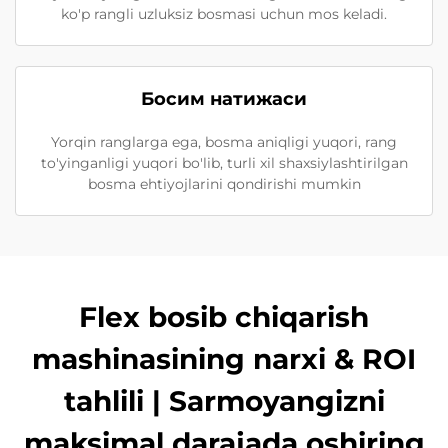
ko'p rangli uzluksiz bosmasi uchun mos keladi.
Босим натижаси
Yorqin ranglarga ega, bosma aniqligi yuqori, rang
to'yinganligi yuqori bo'lib, turli xil shaxsiylashtirilgan
bosma ehtiyojlarini qondirishi mumkin
Flex bosib chiqarish
mashinasining narxi & ROI
tahlili | Sarmoyangizni
maksimal darajada oshiring