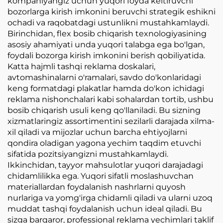
kompaniyangiz uchun yuqori foyda keltiruvchi
bozorlarga kirish imkonini beruvchi strategik eshikni
ochadi va raqobatdagi ustunlikni mustahkamlaydi.
Birinchidan, flex bosib chiqarish texnologiyasining
asosiy ahamiyati unda yuqori talabga ega bo'lgan,
foydali bozorga kirish imkonini berish qobiliyatida.
Katta hajmli tashqi reklama doskalari,
avtomashinalarni o'ramalari, savdo do'konlaridagi
keng formatdagi plakatlar hamda do'kon ichidagi
reklama nishonchalari kabi sohalardan tortib, ushbu
bosib chiqarish usuli keng qo'llaniladi. Bu sizning
xizmatlaringiz assortimentini sezilarli darajada xilma-
xil qiladi va mijozlar uchun barcha ehtiyojlarni
qondira oladigan yagona yechim taqdim etuvchi
sifatida pozitsiyangizni mustahkamlaydi.
Ikkinchidan, tayyor mahsulotlar yuqori darajadagi
chidamlilikka ega. Yuqori sifatli moslashuvchan
materiallardan foydalanish nashrlarni quyosh
nurlariga va yomg'irga chidamli qiladi va ularni uzoq
muddat tashqi foydalanish uchun ideal qiladi. Bu
sizga barqaror, professional reklama yechimlari taklif